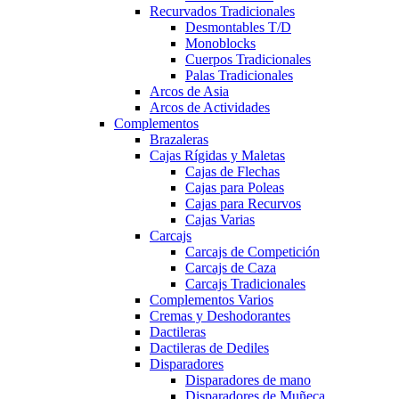
Recurvados Tradicionales
Desmontables T/D
Monoblocks
Cuerpos Tradicionales
Palas Tradicionales
Arcos de Asia
Arcos de Actividades
Complementos
Brazaleras
Cajas Rígidas y Maletas
Cajas de Flechas
Cajas para Poleas
Cajas para Recurvos
Cajas Varias
Carcajs
Carcajs de Competición
Carcajs de Caza
Carcajs Tradicionales
Complementos Varios
Cremas y Deshodorantes
Dactileras
Dactileras de Dediles
Disparadores
Disparadores de mano
Disparadores de Muñeca