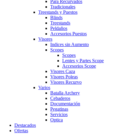
Para Recurvados
Tradicionales
Treestands y Puestos
Blinds
Treestands
Peldaños
Accesorios Puestos
Visores
Indices sin Aumento
Scopes
Scopes
Lentes y Partes Scope
Accesorios Scope
Visores Caza
Visores Poleas
Visores Recurvo
Varios
Batalla Archery
Cebaderos
Documentación
Pegatinas
Servicios
Optica
Destacados
Ofertas