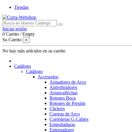
Tiendas
Iniciar sesión
0
Carrito
/
Empty
Su Carrito
×
No hay más artículos en su carrito
Catálogo
Catálogo
Accesorios
Armadores de Arco
Antivibradores
Arrancaflechas
Botones Boca
Botones de Presión
Clickers
Correas de Arco
Correderas G.Cables
Empuñaduras
Entrenadores