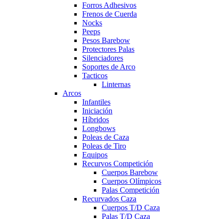
Forros Adhesivos
Frenos de Cuerda
Nocks
Peeps
Pesos Barebow
Protectores Palas
Silenciadores
Soportes de Arco
Tacticos
Linternas
Arcos
Infantiles
Iniciación
Híbridos
Longbows
Poleas de Caza
Poleas de Tiro
Equipos
Recurvos Competición
Cuerpos Barebow
Cuerpos Olímpicos
Palas Competición
Recurvados Caza
Cuerpos T/D Caza
Palas T/D Caza