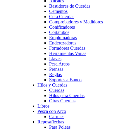
Alicates
Bastidores de Cuerdas
Cementos
Cera Cuerdas
Comprobadores y Medidores
Conificadores
Cortatubos
Emplumadoras
Enderezadoras
Forradores Cuerdas
Herramientas Varias
Llaves
Pesa Arcos
Prensas
Reglas
Soportes a Banco
Hilos y Cuerdas
Cuerdas
Hilos para Cuerdas
Otras Cuerdas
Libros
Pesca con Arco
Carretes
Reposaflechas
Para Poleas