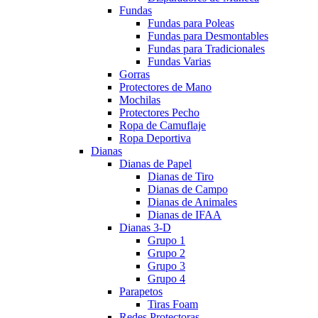
Fundas
Fundas para Poleas
Fundas para Desmontables
Fundas para Tradicionales
Fundas Varias
Gorras
Protectores de Mano
Mochilas
Protectores Pecho
Ropa de Camuflaje
Ropa Deportiva
Dianas
Dianas de Papel
Dianas de Tiro
Dianas de Campo
Dianas de Animales
Dianas de IFAA
Dianas 3-D
Grupo 1
Grupo 2
Grupo 3
Grupo 4
Parapetos
Tiras Foam
Redes Protectoras