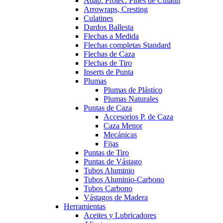
Adap. Protec. Pines de Culatín
Arrowraps, Cresting
Culatines
Dardos Ballesta
Flechas a Medida
Flechas completas Standard
Flechas de Caza
Flechas de Tiro
Inserts de Punta
Plumas
Plumas de Plástico
Plumas Naturales
Puntas de Caza
Accesorios P. de Caza
Caza Menor
Mecánicas
Fijas
Puntas de Tiro
Puntas de Vástago
Tubos Aluminio
Tubos Aluminio-Carbono
Tubos Carbono
Vástagos de Madera
Herramientas
Aceites y Lubricadores