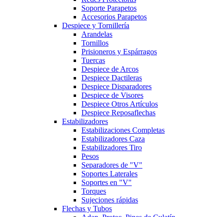
Soporte Parapetos
Accesorios Parapetos
Despiece y Tornillería
Arandelas
Tornillos
Prisioneros y Espárragos
Tuercas
Despiece de Arcos
Despiece Dactileras
Despiece Disparadores
Despiece de Visores
Despiece Otros Artículos
Despiece Reposaflechas
Estabilizadores
Estabilizaciones Completas
Estabilizadores Caza
Estabilizadores Tiro
Pesos
Separadores de "V"
Soportes Laterales
Soportes en "V"
Torques
Sujeciones rápidas
Flechas y Tubos