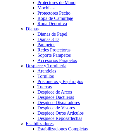
Protectores de Mano
Mochilas
Protectores Pecho
Ropa de Camuflaje
Ropa Deportiva
Dianas
Dianas de Papel
Dianas 3-D
Parapetos
Redes Protectoras
Soporte Parapetos
Accesorios Parapetos
Despiece y Tornillería
Arandelas
Tornillos
Prisioneros y Espárragos
Tuercas
Despiece de Arcos
Despiece Dactileras
Despiece Disparadores
Despiece de Visores
Despiece Otros Artículos
Despiece Reposaflechas
Estabilizadores
Estabilizaciones Completas