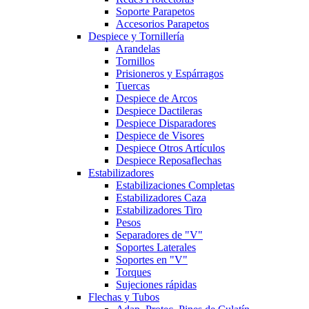
Soporte Parapetos
Accesorios Parapetos
Despiece y Tornillería
Arandelas
Tornillos
Prisioneros y Espárragos
Tuercas
Despiece de Arcos
Despiece Dactileras
Despiece Disparadores
Despiece de Visores
Despiece Otros Artículos
Despiece Reposaflechas
Estabilizadores
Estabilizaciones Completas
Estabilizadores Caza
Estabilizadores Tiro
Pesos
Separadores de "V"
Soportes Laterales
Soportes en "V"
Torques
Sujeciones rápidas
Flechas y Tubos