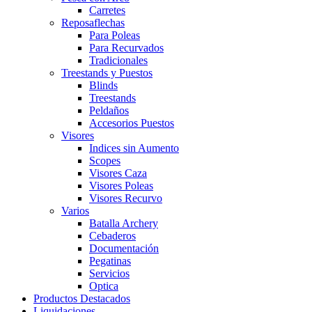
Carretes
Reposaflechas
Para Poleas
Para Recurvados
Tradicionales
Treestands y Puestos
Blinds
Treestands
Peldaños
Accesorios Puestos
Visores
Indices sin Aumento
Scopes
Visores Caza
Visores Poleas
Visores Recurvo
Varios
Batalla Archery
Cebaderos
Documentación
Pegatinas
Servicios
Optica
Productos Destacados
Liquidaciones