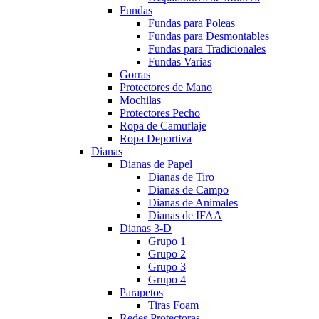
Fundas
Fundas para Poleas
Fundas para Desmontables
Fundas para Tradicionales
Fundas Varias
Gorras
Protectores de Mano
Mochilas
Protectores Pecho
Ropa de Camuflaje
Ropa Deportiva
Dianas
Dianas de Papel
Dianas de Tiro
Dianas de Campo
Dianas de Animales
Dianas de IFAA
Dianas 3-D
Grupo 1
Grupo 2
Grupo 3
Grupo 4
Parapetos
Tiras Foam
Redes Protectoras