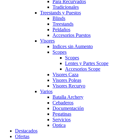
Para Recurvados
Tradicionales
Treestands y Puestos
Blinds
Treestands
Peldaños
Accesorios Puestos
Visores
Indices sin Aumento
Scopes
Scopes
Lentes y Partes Scope
Accesorios Scope
Visores Caza
Visores Poleas
Visores Recurvo
Varios
Batalla Archery
Cebaderos
Documentación
Pegatinas
Servicios
Optica
Destacados
Ofertas