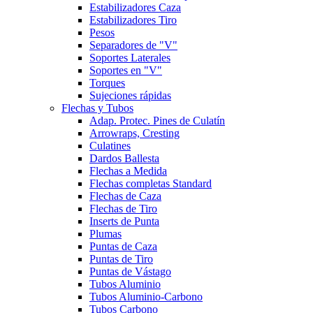
Estabilizadores Caza
Estabilizadores Tiro
Pesos
Separadores de "V"
Soportes Laterales
Soportes en "V"
Torques
Sujeciones rápidas
Flechas y Tubos
Adap. Protec. Pines de Culatín
Arrowraps, Cresting
Culatines
Dardos Ballesta
Flechas a Medida
Flechas completas Standard
Flechas de Caza
Flechas de Tiro
Inserts de Punta
Plumas
Puntas de Caza
Puntas de Tiro
Puntas de Vástago
Tubos Aluminio
Tubos Aluminio-Carbono
Tubos Carbono