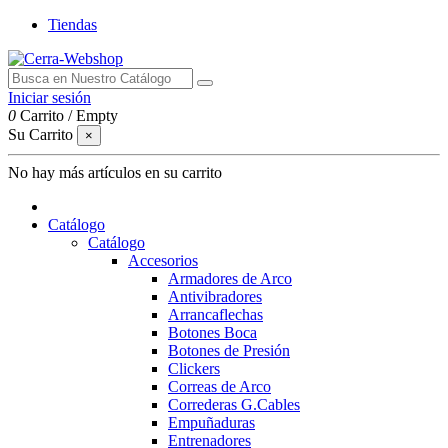
Tiendas
Iniciar sesión
0
Carrito
/
Empty
Su Carrito
×
No hay más artículos en su carrito
Catálogo
Catálogo
Accesorios
Armadores de Arco
Antivibradores
Arrancaflechas
Botones Boca
Botones de Presión
Clickers
Correas de Arco
Correderas G.Cables
Empuñaduras
Entrenadores