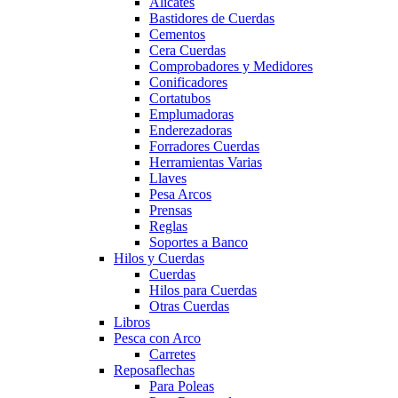
Alicates
Bastidores de Cuerdas
Cementos
Cera Cuerdas
Comprobadores y Medidores
Conificadores
Cortatubos
Emplumadoras
Enderezadoras
Forradores Cuerdas
Herramientas Varias
Llaves
Pesa Arcos
Prensas
Reglas
Soportes a Banco
Hilos y Cuerdas
Cuerdas
Hilos para Cuerdas
Otras Cuerdas
Libros
Pesca con Arco
Carretes
Reposaflechas
Para Poleas