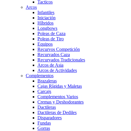
Tacticos
Arcos
Infantiles
Iniciación
Híbridos
Longbows
Poleas de Caza
Poleas de Tiro
Equipos
Recurvos Competición
Recurvados Caza
Recurvados Tradicionales
Arcos de Asia
Arcos de Actividades
Complementos
Brazaleras
Cajas Rígidas y Maletas
Carcajs
Complementos Varios
Cremas y Deshodorantes
Dactileras
Dactileras de Dediles
Disparadores
Fundas
Gorras