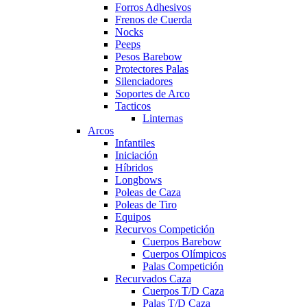
Forros Adhesivos
Frenos de Cuerda
Nocks
Peeps
Pesos Barebow
Protectores Palas
Silenciadores
Soportes de Arco
Tacticos
Linternas
Arcos
Infantiles
Iniciación
Híbridos
Longbows
Poleas de Caza
Poleas de Tiro
Equipos
Recurvos Competición
Cuerpos Barebow
Cuerpos Olímpicos
Palas Competición
Recurvados Caza
Cuerpos T/D Caza
Palas T/D Caza