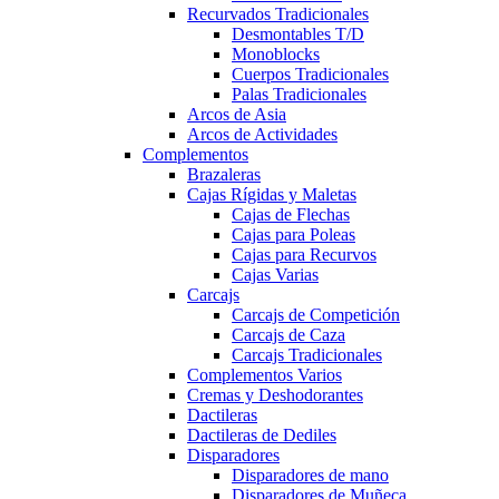
Recurvados Tradicionales
Desmontables T/D
Monoblocks
Cuerpos Tradicionales
Palas Tradicionales
Arcos de Asia
Arcos de Actividades
Complementos
Brazaleras
Cajas Rígidas y Maletas
Cajas de Flechas
Cajas para Poleas
Cajas para Recurvos
Cajas Varias
Carcajs
Carcajs de Competición
Carcajs de Caza
Carcajs Tradicionales
Complementos Varios
Cremas y Deshodorantes
Dactileras
Dactileras de Dediles
Disparadores
Disparadores de mano
Disparadores de Muñeca