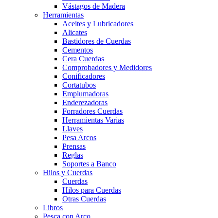
Vástagos de Madera
Herramientas
Aceites y Lubricadores
Alicates
Bastidores de Cuerdas
Cementos
Cera Cuerdas
Comprobadores y Medidores
Conificadores
Cortatubos
Emplumadoras
Enderezadoras
Forradores Cuerdas
Herramientas Varias
Llaves
Pesa Arcos
Prensas
Reglas
Soportes a Banco
Hilos y Cuerdas
Cuerdas
Hilos para Cuerdas
Otras Cuerdas
Libros
Pesca con Arco