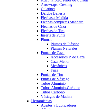
Adap. Protec. Pines de Culatín
Arrowraps, Cresting
Culatines
Dardos Ballesta
Flechas a Medida
Flechas completas Standard
Flechas de Caza
Flechas de Tiro
Inserts de Punta
Plumas
Plumas de Plástico
Plumas Naturales
Puntas de Caza
Accesorios P. de Caza
Caza Menor
Mecánicas
Fijas
Puntas de Tiro
Puntas de Vástago
Tubos Aluminio
Tubos Aluminio-Carbono
Tubos Carbono
Vástagos de Madera
Herramientas
Aceites y Lubricadores