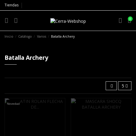
Tiendas
0
Inicio
Catálogo
Varios
Batalla Archery
Batalla Archery
5
Novedad