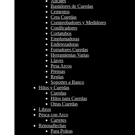
Alicates
Bastidores de Cuerdas
Cementos
Cera Cuerdas
Comprobadores y Medidores
Conificadores
Cortatubos
Emplumadoras
Enderezadoras
Forradores Cuerdas
Herramientas Varias
Llaves
Pesa Arcos
Prensas
Reglas
Soportes a Banco
Hilos y Cuerdas
Cuerdas
Hilos para Cuerdas
Otras Cuerdas
Libros
Pesca con Arco
Carretes
Reposaflechas
Para Poleas