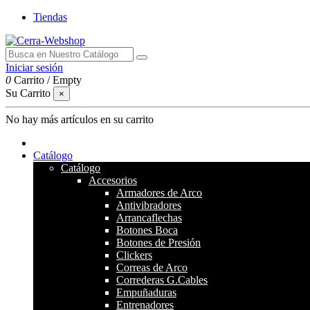
Tiendas
Iniciar sesión
0
Carrito
/
Empty
Su Carrito
×
No hay más artículos en su carrito
Catálogo
Catálogo
Accesorios
Armadores de Arco
Antivibradores
Arrancaflechas
Botones Boca
Botones de Presión
Clickers
Correas de Arco
Correderas G.Cables
Empuñaduras
Entrenadores