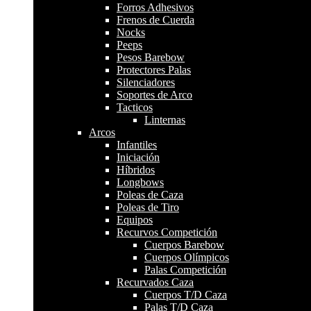
Forros Adhesivos
Frenos de Cuerda
Nocks
Peeps
Pesos Barebow
Protectores Palas
Silenciadores
Soportes de Arco
Tacticos
Linternas
Arcos
Infantiles
Iniciación
Híbridos
Longbows
Poleas de Caza
Poleas de Tiro
Equipos
Recurvos Competición
Cuerpos Barebow
Cuerpos Olímpicos
Palas Competición
Recurvados Caza
Cuerpos T/D Caza
Palas T/D Caza