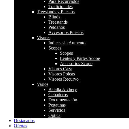
Para Recurvados
Tradicionales
Treestands y Puestos
Blinds
Treestands
Peldaños
Accesorios Puestos
Visores
Indices sin Aumento
Scopes
Scopes
Lentes y Partes Scope
Accesorios Scope
Visores Caza
Visores Poleas
Visores Recurvo
Varios
Batalla Archery
Cebaderos
Documentación
Pegatinas
Servicios
Optica
Destacados
Ofertas