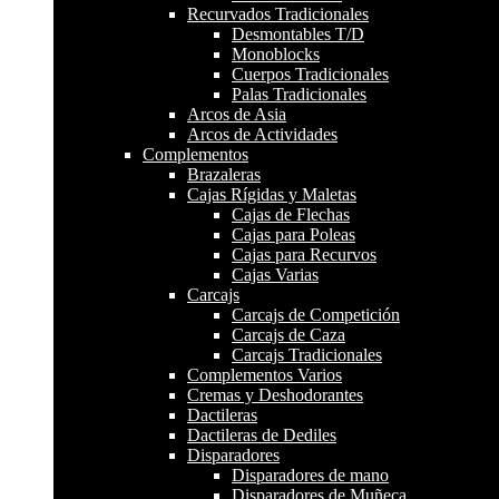
Recurvados Tradicionales
Desmontables T/D
Monoblocks
Cuerpos Tradicionales
Palas Tradicionales
Arcos de Asia
Arcos de Actividades
Complementos
Brazaleras
Cajas Rígidas y Maletas
Cajas de Flechas
Cajas para Poleas
Cajas para Recurvos
Cajas Varias
Carcajs
Carcajs de Competición
Carcajs de Caza
Carcajs Tradicionales
Complementos Varios
Cremas y Deshodorantes
Dactileras
Dactileras de Dediles
Disparadores
Disparadores de mano
Disparadores de Muñeca