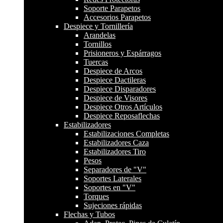
Soporte Parapetos
Accesorios Parapetos
Despiece y Tornillería
Arandelas
Tornillos
Prisioneros y Espárragos
Tuercas
Despiece de Arcos
Despiece Dactileras
Despiece Disparadores
Despiece de Visores
Despiece Otros Artículos
Despiece Reposaflechas
Estabilizadores
Estabilizaciones Completas
Estabilizadores Caza
Estabilizadores Tiro
Pesos
Separadores de "V"
Soportes Laterales
Soportes en "V"
Torques
Sujeciones rápidas
Flechas y Tubos