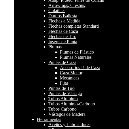
Adap. Protec. Pines de Culatín
Arrowraps, Cresting
Culatines
Dardos Ballesta
Flechas a Medida
Flechas completas Standard
Flechas de Caza
Flechas de Tiro
Inserts de Punta
Plumas
Plumas de Plástico
Plumas Naturales
Puntas de Caza
Accesorios P. de Caza
Caza Menor
Mecánicas
Fijas
Puntas de Tiro
Puntas de Vástago
Tubos Aluminio
Tubos Aluminio-Carbono
Tubos Carbono
Vástagos de Madera
Herramientas
Aceites y Lubricadores