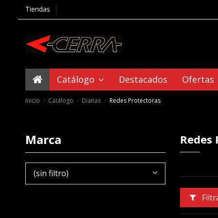
Tiendas
Catálogo
Destacados
Ofertas
Inicio
Catálogo
Dianas
Redes Protectoras
Marca
Redes 
(sin filtro)
Filtr