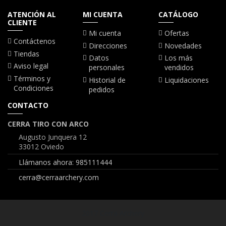
ATENCIÓN AL
MI CUENTA
CATÁLOGO
CLIENTE
Mi cuenta
Ofertas
Contáctenos
Direcciones
Novedades
Tiendas
Datos
Los más
Aviso legal
personales
vendidos
Términos y
Historial de
Liquidaciones
Condiciones
pedidos
CONTACTO
CERRA TIRO CON ARCO
Augusto Junquera 12
33012 Oviedo
Llámanos ahora: 985111444
cerra@cerraarchery.com
2017 Cerra Archery