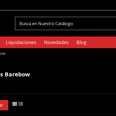
Liquidaciones
Novedades
Blog
bow
s Barebow
ar