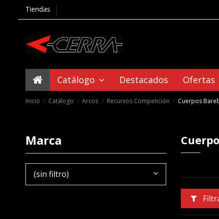
Tiendas
Catálogo
Destacados
Ofertas
Inicio
Catálogo
Arcos
Recurvos Competición
Cuerpos Bare
Marca
Cuerpo
(sin filtro)
Filtr