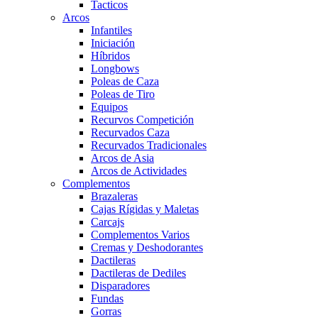
Tacticos
Arcos
Infantiles
Iniciación
Híbridos
Longbows
Poleas de Caza
Poleas de Tiro
Equipos
Recurvos Competición
Recurvados Caza
Recurvados Tradicionales
Arcos de Asia
Arcos de Actividades
Complementos
Brazaleras
Cajas Rígidas y Maletas
Carcajs
Complementos Varios
Cremas y Deshodorantes
Dactileras
Dactileras de Dediles
Disparadores
Fundas
Gorras