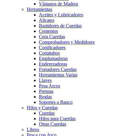
Vástagos de Madera
Herramientas
Aceites y Lubricadores
Alicates
Bastidores de Cuerdas
Cementos
Cera Cuerdas
Comprobadores y Medidores
Conificadores
Cortatubos
Emplumadoras
Enderezadoras
Forradores Cuerdas
Herramientas Varias
Llaves
Pesa Arcos
Prensas
Reglas
Soportes a Banco
Hilos y Cuerdas
Cuerdas
Hilos para Cuerdas
Otras Cuerdas
Libros
Pesca con Arco