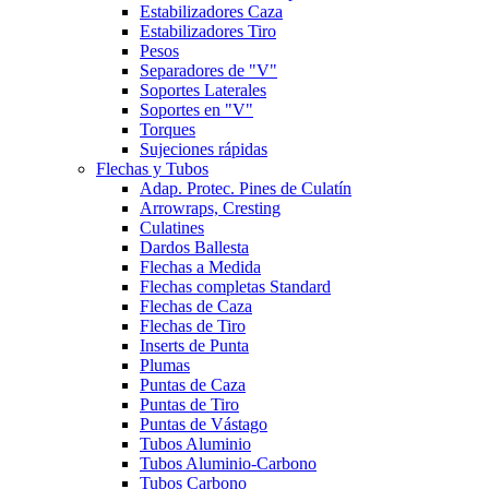
Estabilizadores Caza
Estabilizadores Tiro
Pesos
Separadores de "V"
Soportes Laterales
Soportes en "V"
Torques
Sujeciones rápidas
Flechas y Tubos
Adap. Protec. Pines de Culatín
Arrowraps, Cresting
Culatines
Dardos Ballesta
Flechas a Medida
Flechas completas Standard
Flechas de Caza
Flechas de Tiro
Inserts de Punta
Plumas
Puntas de Caza
Puntas de Tiro
Puntas de Vástago
Tubos Aluminio
Tubos Aluminio-Carbono
Tubos Carbono