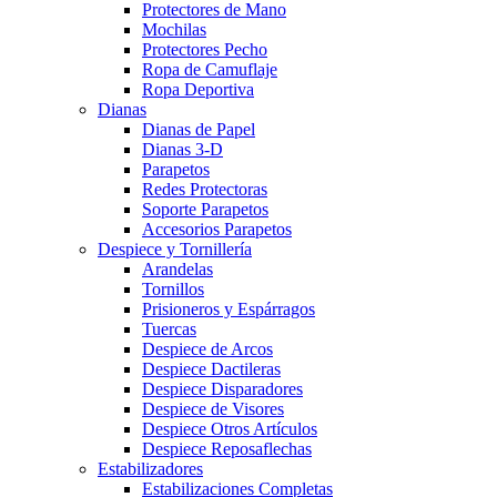
Protectores de Mano
Mochilas
Protectores Pecho
Ropa de Camuflaje
Ropa Deportiva
Dianas
Dianas de Papel
Dianas 3-D
Parapetos
Redes Protectoras
Soporte Parapetos
Accesorios Parapetos
Despiece y Tornillería
Arandelas
Tornillos
Prisioneros y Espárragos
Tuercas
Despiece de Arcos
Despiece Dactileras
Despiece Disparadores
Despiece de Visores
Despiece Otros Artículos
Despiece Reposaflechas
Estabilizadores
Estabilizaciones Completas