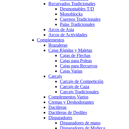
Recurvados Tradicionales
Desmontables T/D
Monoblocks
Cuerpos Tradicionales
Palas Tradicionales
Arcos de Asia
Arcos de Actividades
Complementos
Brazaleras
Cajas Rígidas y Maletas
Cajas de Flechas
Cajas para Poleas
Cajas para Recurvos
Cajas Varias
Carcajs
Carcajs de Competición
Carcajs de Caza
Carcajs Tradicionales
Complementos Varios
Cremas y Deshodorantes
Dactileras
Dactileras de Dediles
Disparadores
Disparadores de mano
Disparadores de Muñeca