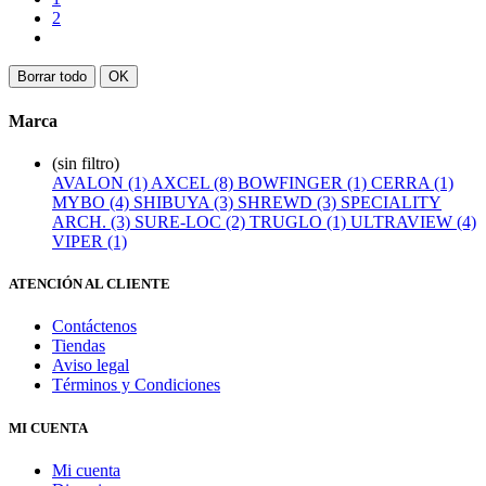
2
Borrar todo
OK
Marca
(sin filtro)
AVALON (1)
AXCEL (8)
BOWFINGER (1)
CERRA (1)
MYBO (4)
SHIBUYA (3)
SHREWD (3)
SPECIALITY
ARCH. (3)
SURE-LOC (2)
TRUGLO (1)
ULTRAVIEW (4)
VIPER (1)
ATENCIÓN AL CLIENTE
Contáctenos
Tiendas
Aviso legal
Términos y Condiciones
MI CUENTA
Mi cuenta