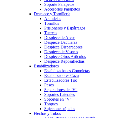
Soporte Parapetos
Accesorios Parapetos
Despiece y Tornillería
Arandelas
Tornillos
Prisioneros y Espárragos
Tuercas
Despiece de Arcos
Despiece Dactileras
Despiece Disparadores
Despiece de Visores
Despiece Otros Artículos
Despiece Reposaflechas
Estabilizadores
Estabilizaciones Completas
Estabilizadores Caza
Estabilizadores Tiro
Pesos
Separadores de "V"
Soportes Laterales
Soportes en "V"
Torques
Sujeciones rápidas
Flechas y Tubos