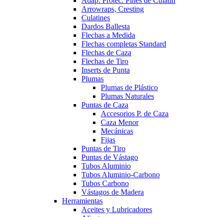
Adap. Protec. Pines de Culatín
Arrowraps, Cresting
Culatines
Dardos Ballesta
Flechas a Medida
Flechas completas Standard
Flechas de Caza
Flechas de Tiro
Inserts de Punta
Plumas
Plumas de Plástico
Plumas Naturales
Puntas de Caza
Accesorios P. de Caza
Caza Menor
Mecánicas
Fijas
Puntas de Tiro
Puntas de Vástago
Tubos Aluminio
Tubos Aluminio-Carbono
Tubos Carbono
Vástagos de Madera
Herramientas
Aceites y Lubricadores