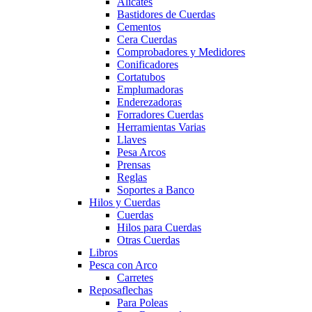
Alicates
Bastidores de Cuerdas
Cementos
Cera Cuerdas
Comprobadores y Medidores
Conificadores
Cortatubos
Emplumadoras
Enderezadoras
Forradores Cuerdas
Herramientas Varias
Llaves
Pesa Arcos
Prensas
Reglas
Soportes a Banco
Hilos y Cuerdas
Cuerdas
Hilos para Cuerdas
Otras Cuerdas
Libros
Pesca con Arco
Carretes
Reposaflechas
Para Poleas