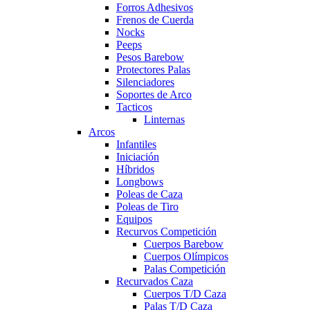
Forros Adhesivos
Frenos de Cuerda
Nocks
Peeps
Pesos Barebow
Protectores Palas
Silenciadores
Soportes de Arco
Tacticos
Linternas
Arcos
Infantiles
Iniciación
Híbridos
Longbows
Poleas de Caza
Poleas de Tiro
Equipos
Recurvos Competición
Cuerpos Barebow
Cuerpos Olímpicos
Palas Competición
Recurvados Caza
Cuerpos T/D Caza
Palas T/D Caza