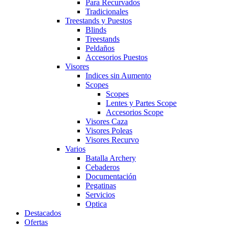
Para Recurvados
Tradicionales
Treestands y Puestos
Blinds
Treestands
Peldaños
Accesorios Puestos
Visores
Indices sin Aumento
Scopes
Scopes
Lentes y Partes Scope
Accesorios Scope
Visores Caza
Visores Poleas
Visores Recurvo
Varios
Batalla Archery
Cebaderos
Documentación
Pegatinas
Servicios
Optica
Destacados
Ofertas