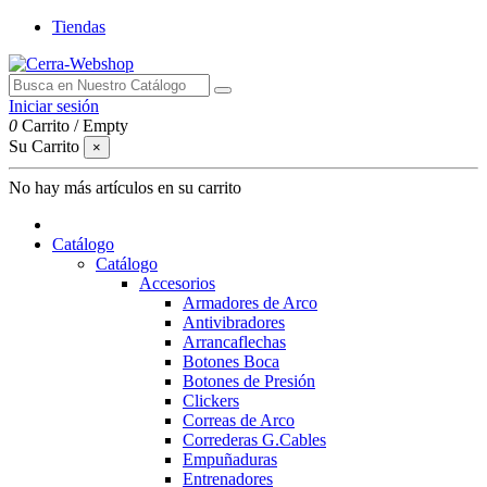
Tiendas
Iniciar sesión
0
Carrito
/
Empty
Su Carrito
×
No hay más artículos en su carrito
Catálogo
Catálogo
Accesorios
Armadores de Arco
Antivibradores
Arrancaflechas
Botones Boca
Botones de Presión
Clickers
Correas de Arco
Correderas G.Cables
Empuñaduras
Entrenadores