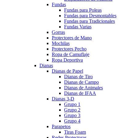
Fundas
Fundas para Poleas
Fundas para Desmontables
Fundas para Tradicionales
Fundas Varias
Gorras
Protectores de Mano
Mochilas
Protectores Pecho
Ropa de Camuflaje
Ropa Deportiva
Dianas
Dianas de Papel
Dianas de Tiro
Dianas de Campo
Dianas de Animales
Dianas de IFAA
Dianas 3-D
Grupo 1
Grupo 2
Grupo 3
Grupo 4
Parapetos
Tiras Foam
Redes Protectoras