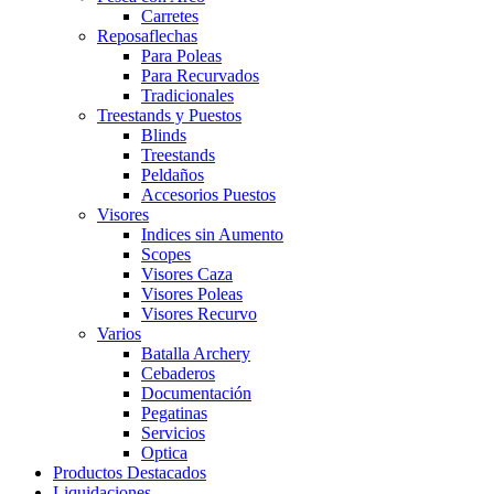
Carretes
Reposaflechas
Para Poleas
Para Recurvados
Tradicionales
Treestands y Puestos
Blinds
Treestands
Peldaños
Accesorios Puestos
Visores
Indices sin Aumento
Scopes
Visores Caza
Visores Poleas
Visores Recurvo
Varios
Batalla Archery
Cebaderos
Documentación
Pegatinas
Servicios
Optica
Productos Destacados
Liquidaciones