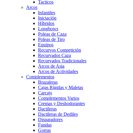
Tacticos
Arcos
Infantiles
Iniciación
Híbridos
Longbows
Poleas de Caza
Poleas de Tiro
Equipos
Recurvos Competición
Recurvados Caza
Recurvados Tradicionales
Arcos de Asia
Arcos de Actividades
Complementos
Brazaleras
Cajas Rígidas y Maletas
Carcajs
Complementos Varios
Cremas y Deshodorantes
Dactileras
Dactileras de Dediles
Disparadores
Fundas
Gorras