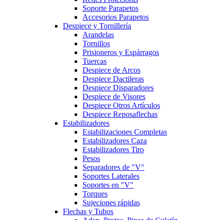
Soporte Parapetos
Accesorios Parapetos
Despiece y Tornillería
Arandelas
Tornillos
Prisioneros y Espárragos
Tuercas
Despiece de Arcos
Despiece Dactileras
Despiece Disparadores
Despiece de Visores
Despiece Otros Artículos
Despiece Reposaflechas
Estabilizadores
Estabilizaciones Completas
Estabilizadores Caza
Estabilizadores Tiro
Pesos
Separadores de "V"
Soportes Laterales
Soportes en "V"
Torques
Sujeciones rápidas
Flechas y Tubos