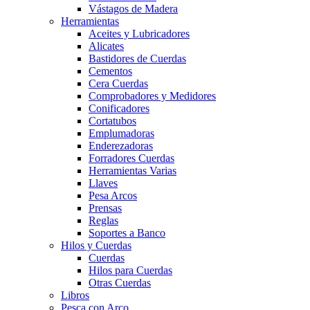
Vástagos de Madera
Herramientas
Aceites y Lubricadores
Alicates
Bastidores de Cuerdas
Cementos
Cera Cuerdas
Comprobadores y Medidores
Conificadores
Cortatubos
Emplumadoras
Enderezadoras
Forradores Cuerdas
Herramientas Varias
Llaves
Pesa Arcos
Prensas
Reglas
Soportes a Banco
Hilos y Cuerdas
Cuerdas
Hilos para Cuerdas
Otras Cuerdas
Libros
Pesca con Arco