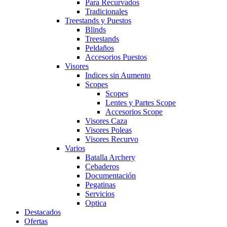
Para Recurvados
Tradicionales
Treestands y Puestos
Blinds
Treestands
Peldaños
Accesorios Puestos
Visores
Indices sin Aumento
Scopes
Scopes
Lentes y Partes Scope
Accesorios Scope
Visores Caza
Visores Poleas
Visores Recurvo
Varios
Batalla Archery
Cebaderos
Documentación
Pegatinas
Servicios
Optica
Destacados
Ofertas