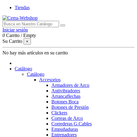
Tiendas
Iniciar sesión
0
Carrito
/
Empty
Su Carrito
×
No hay más artículos en su carrito
Catálogo
Catálogo
Accesorios
Armadores de Arco
Antivibradores
Arrancaflechas
Botones Boca
Botones de Presión
Clickers
Correas de Arco
Correderas G.Cables
Empuñaduras
Entrenadores