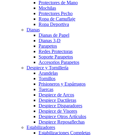
Protectores de Mano
Mochilas
Protectores Pecho
Ropa de Camuflaje
Ropa Deportiva
Dianas
Dianas de Papel
Dianas 3-D
Parapetos
Redes Protectoras
Soporte Parapetos
Accesorios Parapetos
Despiece y Tornillería
Arandelas
Tornillos
Prisioneros y Espárragos
Tuercas
Despiece de Arcos
Despiece Dactileras
Despiece Disparadores
Despiece de Visores
Despiece Otros Artículos
Despiece Reposaflechas
Estabilizadores
Estabilizaciones Completas