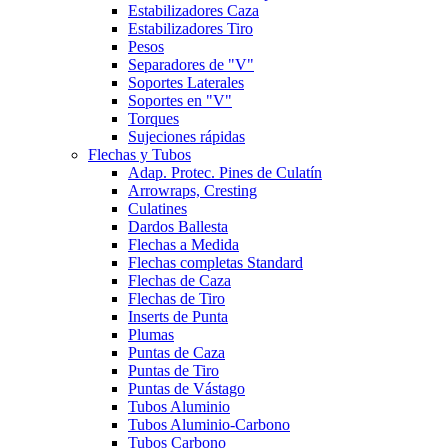
Estabilizadores Caza
Estabilizadores Tiro
Pesos
Separadores de "V"
Soportes Laterales
Soportes en "V"
Torques
Sujeciones rápidas
Flechas y Tubos
Adap. Protec. Pines de Culatín
Arrowraps, Cresting
Culatines
Dardos Ballesta
Flechas a Medida
Flechas completas Standard
Flechas de Caza
Flechas de Tiro
Inserts de Punta
Plumas
Puntas de Caza
Puntas de Tiro
Puntas de Vástago
Tubos Aluminio
Tubos Aluminio-Carbono
Tubos Carbono