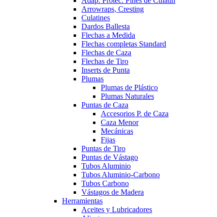
Adap. Protec. Pines de Culatín
Arrowraps, Cresting
Culatines
Dardos Ballesta
Flechas a Medida
Flechas completas Standard
Flechas de Caza
Flechas de Tiro
Inserts de Punta
Plumas
Plumas de Plástico
Plumas Naturales
Puntas de Caza
Accesorios P. de Caza
Caza Menor
Mecánicas
Fijas
Puntas de Tiro
Puntas de Vástago
Tubos Aluminio
Tubos Aluminio-Carbono
Tubos Carbono
Vástagos de Madera
Herramientas
Aceites y Lubricadores