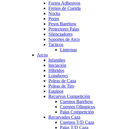
Forros Adhesivos
Frenos de Cuerda
Nocks
Peeps
Pesos Barebow
Protectores Palas
Silenciadores
Soportes de Arco
Tacticos
Linternas
Arcos
Infantiles
Iniciación
Híbridos
Longbows
Poleas de Caza
Poleas de Tiro
Equipos
Recurvos Competición
Cuerpos Barebow
Cuerpos Olímpicos
Palas Competición
Recurvados Caza
Cuerpos T/D Caza
Palas T/D Caza