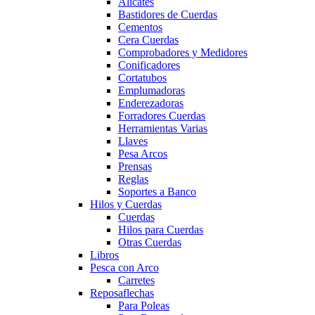
Alicates
Bastidores de Cuerdas
Cementos
Cera Cuerdas
Comprobadores y Medidores
Conificadores
Cortatubos
Emplumadoras
Enderezadoras
Forradores Cuerdas
Herramientas Varias
Llaves
Pesa Arcos
Prensas
Reglas
Soportes a Banco
Hilos y Cuerdas
Cuerdas
Hilos para Cuerdas
Otras Cuerdas
Libros
Pesca con Arco
Carretes
Reposaflechas
Para Poleas