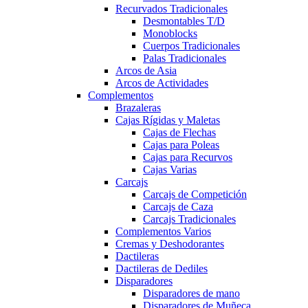
Recurvados Tradicionales
Desmontables T/D
Monoblocks
Cuerpos Tradicionales
Palas Tradicionales
Arcos de Asia
Arcos de Actividades
Complementos
Brazaleras
Cajas Rígidas y Maletas
Cajas de Flechas
Cajas para Poleas
Cajas para Recurvos
Cajas Varias
Carcajs
Carcajs de Competición
Carcajs de Caza
Carcajs Tradicionales
Complementos Varios
Cremas y Deshodorantes
Dactileras
Dactileras de Dediles
Disparadores
Disparadores de mano
Disparadores de Muñeca