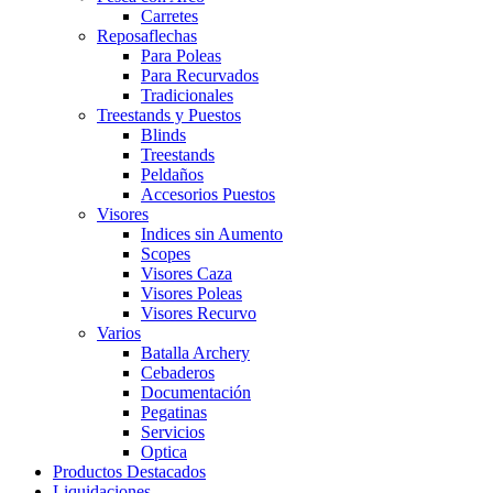
Carretes
Reposaflechas
Para Poleas
Para Recurvados
Tradicionales
Treestands y Puestos
Blinds
Treestands
Peldaños
Accesorios Puestos
Visores
Indices sin Aumento
Scopes
Visores Caza
Visores Poleas
Visores Recurvo
Varios
Batalla Archery
Cebaderos
Documentación
Pegatinas
Servicios
Optica
Productos Destacados
Liquidaciones