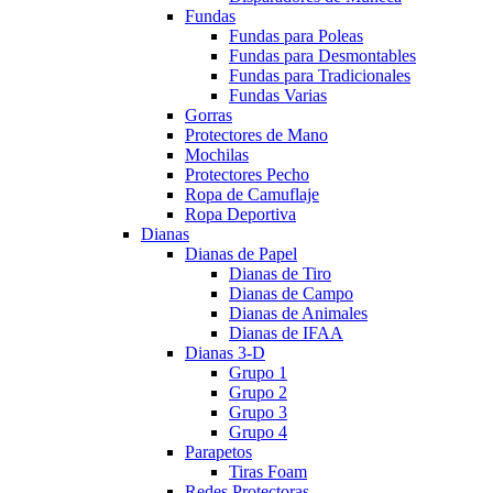
Fundas
Fundas para Poleas
Fundas para Desmontables
Fundas para Tradicionales
Fundas Varias
Gorras
Protectores de Mano
Mochilas
Protectores Pecho
Ropa de Camuflaje
Ropa Deportiva
Dianas
Dianas de Papel
Dianas de Tiro
Dianas de Campo
Dianas de Animales
Dianas de IFAA
Dianas 3-D
Grupo 1
Grupo 2
Grupo 3
Grupo 4
Parapetos
Tiras Foam
Redes Protectoras