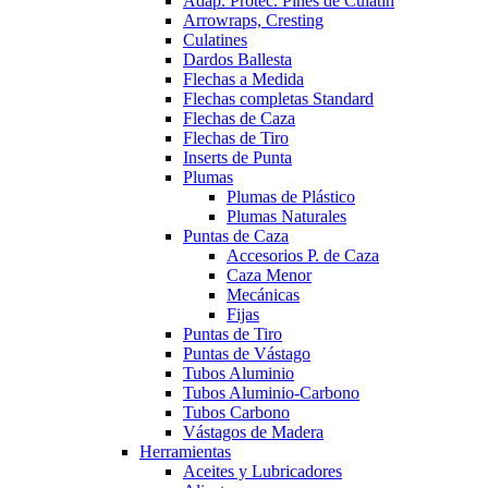
Adap. Protec. Pines de Culatín
Arrowraps, Cresting
Culatines
Dardos Ballesta
Flechas a Medida
Flechas completas Standard
Flechas de Caza
Flechas de Tiro
Inserts de Punta
Plumas
Plumas de Plástico
Plumas Naturales
Puntas de Caza
Accesorios P. de Caza
Caza Menor
Mecánicas
Fijas
Puntas de Tiro
Puntas de Vástago
Tubos Aluminio
Tubos Aluminio-Carbono
Tubos Carbono
Vástagos de Madera
Herramientas
Aceites y Lubricadores