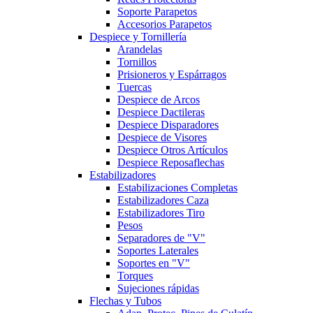
Soporte Parapetos
Accesorios Parapetos
Despiece y Tornillería
Arandelas
Tornillos
Prisioneros y Espárragos
Tuercas
Despiece de Arcos
Despiece Dactileras
Despiece Disparadores
Despiece de Visores
Despiece Otros Artículos
Despiece Reposaflechas
Estabilizadores
Estabilizaciones Completas
Estabilizadores Caza
Estabilizadores Tiro
Pesos
Separadores de "V"
Soportes Laterales
Soportes en "V"
Torques
Sujeciones rápidas
Flechas y Tubos