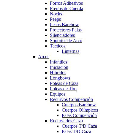
Forros Adhesivos
Frenos de Cuerda
Nocks
Peeps
Pesos Barebow
Protectores Palas
Silenciadores
Soportes de Arco
Tacticos
Linternas
Arcos
Infantiles
Iniciación
Híbridos
Longbows
Poleas de Caza
Poleas de Tiro
Equipos
Recurvos Competición
Cuerpos Barebow
Cuerpos Olímpicos
Palas Competición
Recurvados Caza
Cuerpos T/D Caza
Palas T/D Caza