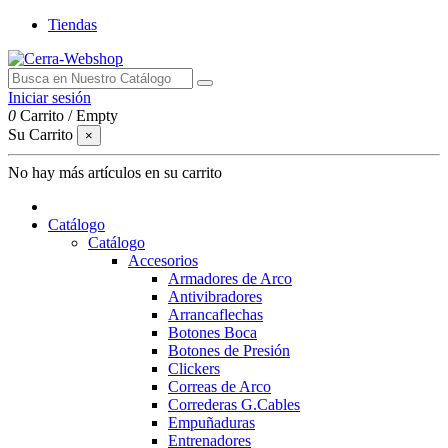
Tiendas
Iniciar sesión
0
Carrito
/
Empty
Su Carrito
×
No hay más artículos en su carrito
Catálogo
Catálogo
Accesorios
Armadores de Arco
Antivibradores
Arrancaflechas
Botones Boca
Botones de Presión
Clickers
Correas de Arco
Correderas G.Cables
Empuñaduras
Entrenadores