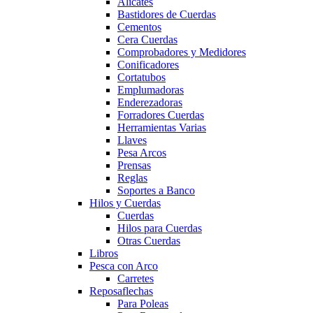
Alicates
Bastidores de Cuerdas
Cementos
Cera Cuerdas
Comprobadores y Medidores
Conificadores
Cortatubos
Emplumadoras
Enderezadoras
Forradores Cuerdas
Herramientas Varias
Llaves
Pesa Arcos
Prensas
Reglas
Soportes a Banco
Hilos y Cuerdas
Cuerdas
Hilos para Cuerdas
Otras Cuerdas
Libros
Pesca con Arco
Carretes
Reposaflechas
Para Poleas