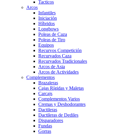
Tacticos
Arcos
Infantiles
Iniciación
Híbridos
Longbows
Poleas de Caza
Poleas de Tiro
Equipos
Recurvos Competición
Recurvados Caza
Recurvados Tradicionales
Arcos de Asia
Arcos de Actividades
Complementos
Brazaleras
Cajas Rígidas y Maletas
Carcajs
Complementos Varios
Cremas y Deshodorantes
Dactileras
Dactileras de Dediles
Disparadores
Fundas
Gorras