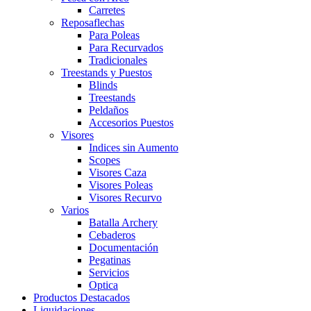
Carretes
Reposaflechas
Para Poleas
Para Recurvados
Tradicionales
Treestands y Puestos
Blinds
Treestands
Peldaños
Accesorios Puestos
Visores
Indices sin Aumento
Scopes
Visores Caza
Visores Poleas
Visores Recurvo
Varios
Batalla Archery
Cebaderos
Documentación
Pegatinas
Servicios
Optica
Productos Destacados
Liquidaciones