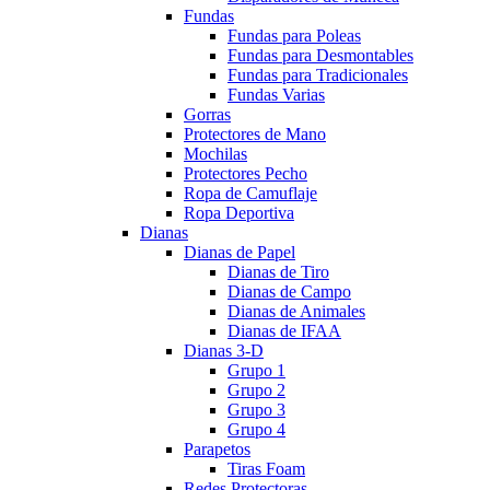
Fundas
Fundas para Poleas
Fundas para Desmontables
Fundas para Tradicionales
Fundas Varias
Gorras
Protectores de Mano
Mochilas
Protectores Pecho
Ropa de Camuflaje
Ropa Deportiva
Dianas
Dianas de Papel
Dianas de Tiro
Dianas de Campo
Dianas de Animales
Dianas de IFAA
Dianas 3-D
Grupo 1
Grupo 2
Grupo 3
Grupo 4
Parapetos
Tiras Foam
Redes Protectoras