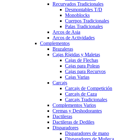
Recurvados Tradicionales
Desmontables T/D
Monoblocks
Cuerpos Tradicionales
Palas Tradicionales
Arcos de Asia
Arcos de Actividades
Complementos
Brazaleras
Cajas Rígidas y Maletas
Cajas de Flechas
Cajas para Poleas
Cajas para Recurvos
Cajas Varias
Carcajs
Carcajs de Competición
Carcajs de Caza
Carcajs Tradicionales
Complementos Varios
Cremas y Deshodorantes
Dactileras
Dactileras de Dediles
Disparadores
Disparadores de mano
Disparadores de Muñeca