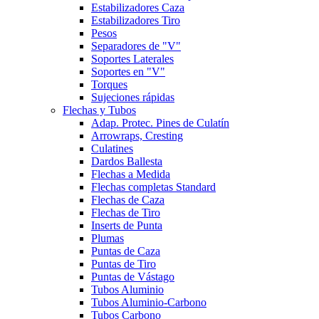
Estabilizadores Caza
Estabilizadores Tiro
Pesos
Separadores de "V"
Soportes Laterales
Soportes en "V"
Torques
Sujeciones rápidas
Flechas y Tubos
Adap. Protec. Pines de Culatín
Arrowraps, Cresting
Culatines
Dardos Ballesta
Flechas a Medida
Flechas completas Standard
Flechas de Caza
Flechas de Tiro
Inserts de Punta
Plumas
Puntas de Caza
Puntas de Tiro
Puntas de Vástago
Tubos Aluminio
Tubos Aluminio-Carbono
Tubos Carbono