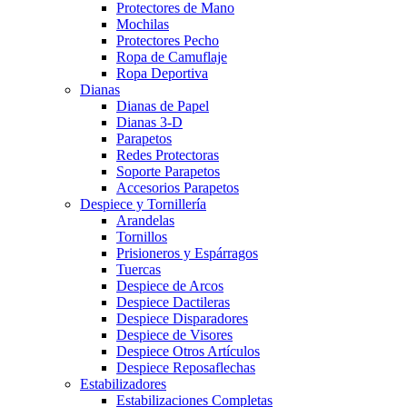
Protectores de Mano
Mochilas
Protectores Pecho
Ropa de Camuflaje
Ropa Deportiva
Dianas
Dianas de Papel
Dianas 3-D
Parapetos
Redes Protectoras
Soporte Parapetos
Accesorios Parapetos
Despiece y Tornillería
Arandelas
Tornillos
Prisioneros y Espárragos
Tuercas
Despiece de Arcos
Despiece Dactileras
Despiece Disparadores
Despiece de Visores
Despiece Otros Artículos
Despiece Reposaflechas
Estabilizadores
Estabilizaciones Completas