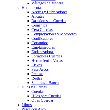
Vástagos de Madera
Herramientas
Aceites y Lubricadores
Alicates
Bastidores de Cuerdas
Cementos
Cera Cuerdas
Comprobadores y Medidores
Conificadores
Cortatubos
Emplumadoras
Enderezadoras
Forradores Cuerdas
Herramientas Varias
Llaves
Pesa Arcos
Prensas
Reglas
Soportes a Banco
Hilos y Cuerdas
Cuerdas
Hilos para Cuerdas
Otras Cuerdas
Libros
Pesca con Arco