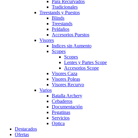
Para Recurvados
Tradicionales
Treestands y Puestos
Blinds
Treestands
Peldaños
Accesorios Puestos
Visores
Indices sin Aumento
Scopes
Scopes
Lentes y Partes Scope
Accesorios Scope
Visores Caza
Visores Poleas
Visores Recurvo
Varios
Batalla Archery
Cebaderos
Documentación
Pegatinas
Servicios
Optica
Destacados
Ofertas