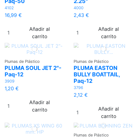
Paq-50
2.25"
4102
4000
16,99 €
2,43 €
Añadir al
Añadir al
carrito
carrito
Plumas de Plástico
Plumas de Plástico
PLUMA SOUL JET 2"-
PLUMA EASTON
Paq-12
BULLY BOATTAIL,
Paq-12
3909
3796
1,20 €
2,12 €
Añadir al
Añadir al
carrito
carrito
Plumas de Plástico