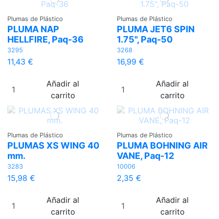
Plumas de Plástico
Plumas de Plástico
PLUMA NAP
PLUMA JET6 SPIN
HELLFIRE, Paq-36
1.75", Paq-50
3295
3268
11,43 €
16,99 €
Añadir al
Añadir al
carrito
carrito
Plumas de Plástico
Plumas de Plástico
PLUMAS XS WING 40
PLUMA BOHNING AIR
mm.
VANE, Paq-12
3283
10006
15,98 €
2,35 €
Añadir al
Añadir al
carrito
carrito