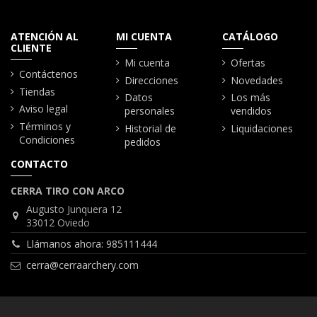
ATENCIÓN AL
MI CUENTA
CATÁLOGO
CLIENTE
Mi cuenta
Ofertas
Contáctenos
Direcciones
Novedades
Tiendas
Datos
Los más
Aviso legal
personales
vendidos
Términos y
Historial de
Liquidaciones
Condiciones
pedidos
CONTACTO
CERRA TIRO CON ARCO
Augusto Junquera 12
33012 Oviedo
Llámanos ahora: 985111444
cerra@cerraarchery.com
2017 Cerra Archery