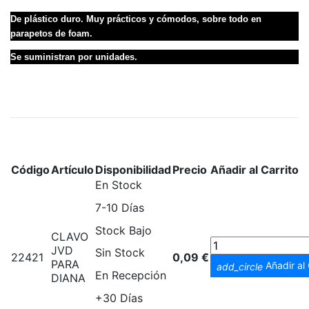
De plástico duro. Muy prácticos y cómodos, sobre todo en
parapetos de foam.
Se suministran por unidades.
Código
Artículo
Disponibilidad
Precio
Añadir al Carrito
En Stock
7-10 Días
Stock Bajo
CLAVO
JVD
Sin Stock
22421
0,09 €
PARA
Añadir al 
add_circle
En Recepción
DIANA
+30 Días