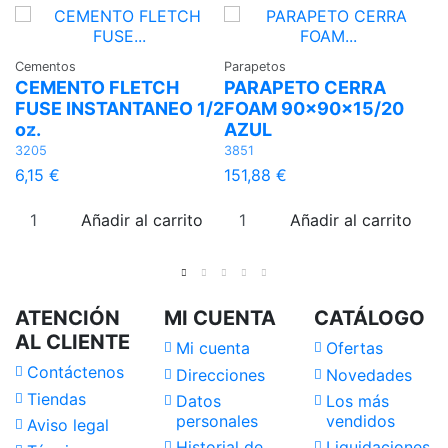
Cementos
Parapetos
CEMENTO FLETCH
PARAPETO CERRA
Vi
FUSE INSTANTANEO 1/2
FOAM 90x90x15/20
L
oz.
AZUL
R
3205
3851
4
6,15 €
151,88 €
1
Añadir al carrito
Añadir al carrito
ATENCIÓN
MI CUENTA
CATÁLOGO
AL CLIENTE
Mi cuenta
Ofertas
Contáctenos
Direcciones
Novedades
Tiendas
Datos
Los más
personales
vendidos
Aviso legal
Historial de
Liquidaciones