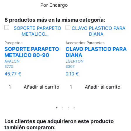
Por Encargo
8 productos más en la misma categoría:
Parapetos
Accesorios Parapetos
Ac
SOPORTE PARAPETO
CLAVO PLASTICO PARA
C
METALICO 80-90
DIANA
A
AVALON
EGERTON
A
3770
3307
31
45,77 €
0,10 €
4,
Añadir al carrito
Añadir al carrito
Los clientes que adquirieron este producto
también compraron: