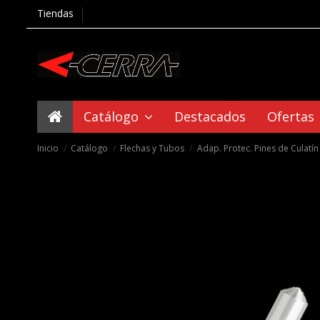
Tiendas
Catálogo
Destacados
Ofertas
Inicio
Catálogo
Flechas y Tubos
Adap. Protec. Pines de Culatín