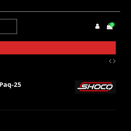
0
 Paq-25