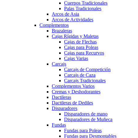
Cuerpos Tradicionales
Palas Tradicionales
Arcos de Asia
Arcos de Actividades
Complementos
Brazaleras
Cajas Rígidas y Maletas
Cajas de Flechas
Cajas para Poleas
Cajas para Recurvos
Cajas Varias
Carcajs
Carcajs de Competición
Carcajs de Caza
Carcajs Tradicionales
Complementos Varios
Cremas y Deshodorantes
Dactileras
Dactileras de Dediles
Disparadores
Disparadores de mano
Disparadores de Muñeca
Fundas
Fundas para Poleas
Fundas para Desmontables