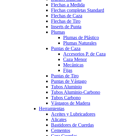
Flechas a Medida
Flechas completas Standard
Flechas de Caza
Flechas de Tiro
Inserts de Punta
Plumas
Plumas de Plástico
Plumas Naturales
Puntas de Caza
Accesorios P. de Caza
Caza Menor
Mecánicas
Fijas
Puntas de Tiro
Puntas de Vástago
Tubos Aluminio
Tubos Aluminio-Carbono
Tubos Carbono
Vástagos de Madera
Herramientas
Aceites y Lubricadores
Alicates
Bastidores de Cuerdas
Cementos
Cera Cuerdas