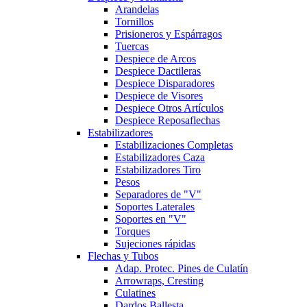
Arandelas
Tornillos
Prisioneros y Espárragos
Tuercas
Despiece de Arcos
Despiece Dactileras
Despiece Disparadores
Despiece de Visores
Despiece Otros Artículos
Despiece Reposaflechas
Estabilizadores
Estabilizaciones Completas
Estabilizadores Caza
Estabilizadores Tiro
Pesos
Separadores de "V"
Soportes Laterales
Soportes en "V"
Torques
Sujeciones rápidas
Flechas y Tubos
Adap. Protec. Pines de Culatín
Arrowraps, Cresting
Culatines
Dardos Ballesta