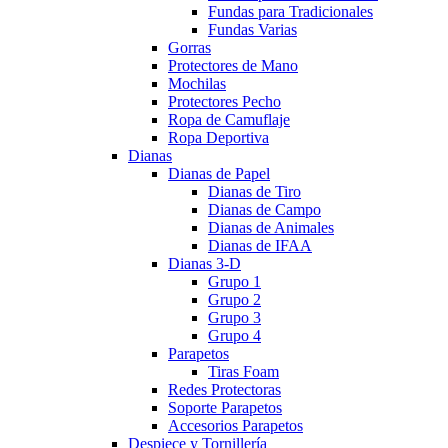
Fundas para Tradicionales
Fundas Varias
Gorras
Protectores de Mano
Mochilas
Protectores Pecho
Ropa de Camuflaje
Ropa Deportiva
Dianas
Dianas de Papel
Dianas de Tiro
Dianas de Campo
Dianas de Animales
Dianas de IFAA
Dianas 3-D
Grupo 1
Grupo 2
Grupo 3
Grupo 4
Parapetos
Tiras Foam
Redes Protectoras
Soporte Parapetos
Accesorios Parapetos
Despiece y Tornillería