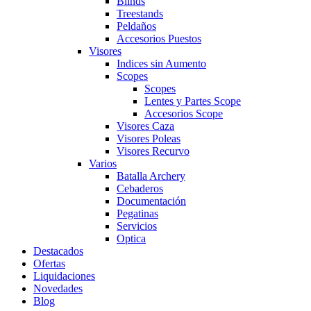
Blinds
Treestands
Peldaños
Accesorios Puestos
Visores
Indices sin Aumento
Scopes
Scopes
Lentes y Partes Scope
Accesorios Scope
Visores Caza
Visores Poleas
Visores Recurvo
Varios
Batalla Archery
Cebaderos
Documentación
Pegatinas
Servicios
Optica
Destacados
Ofertas
Liquidaciones
Novedades
Blog