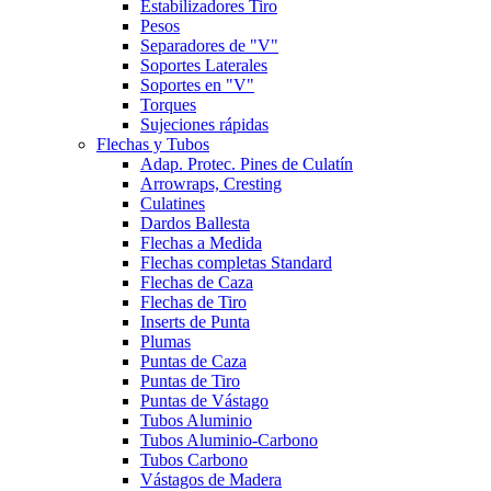
Estabilizadores Tiro
Pesos
Separadores de "V"
Soportes Laterales
Soportes en "V"
Torques
Sujeciones rápidas
Flechas y Tubos
Adap. Protec. Pines de Culatín
Arrowraps, Cresting
Culatines
Dardos Ballesta
Flechas a Medida
Flechas completas Standard
Flechas de Caza
Flechas de Tiro
Inserts de Punta
Plumas
Puntas de Caza
Puntas de Tiro
Puntas de Vástago
Tubos Aluminio
Tubos Aluminio-Carbono
Tubos Carbono
Vástagos de Madera