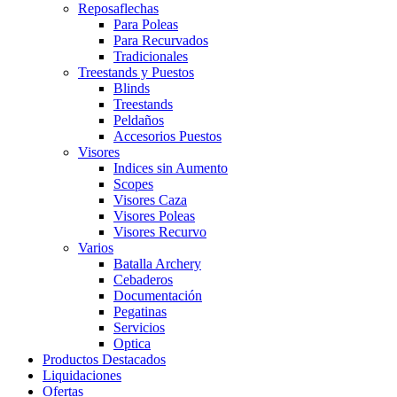
Reposaflechas
Para Poleas
Para Recurvados
Tradicionales
Treestands y Puestos
Blinds
Treestands
Peldaños
Accesorios Puestos
Visores
Indices sin Aumento
Scopes
Visores Caza
Visores Poleas
Visores Recurvo
Varios
Batalla Archery
Cebaderos
Documentación
Pegatinas
Servicios
Optica
Productos Destacados
Liquidaciones
Ofertas