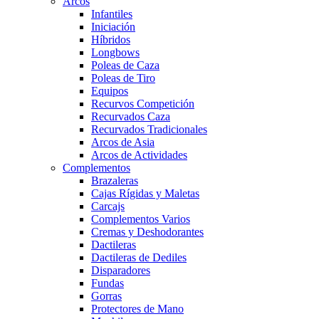
Arcos
Infantiles
Iniciación
Híbridos
Longbows
Poleas de Caza
Poleas de Tiro
Equipos
Recurvos Competición
Recurvados Caza
Recurvados Tradicionales
Arcos de Asia
Arcos de Actividades
Complementos
Brazaleras
Cajas Rígidas y Maletas
Carcajs
Complementos Varios
Cremas y Deshodorantes
Dactileras
Dactileras de Dediles
Disparadores
Fundas
Gorras
Protectores de Mano