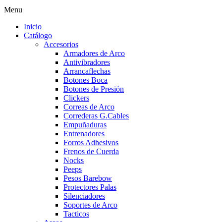
Menu
Inicio
Catálogo
Accesorios
Armadores de Arco
Antivibradores
Arrancaflechas
Botones Boca
Botones de Presión
Clickers
Correas de Arco
Correderas G.Cables
Empuñaduras
Entrenadores
Forros Adhesivos
Frenos de Cuerda
Nocks
Peeps
Pesos Barebow
Protectores Palas
Silenciadores
Soportes de Arco
Tacticos