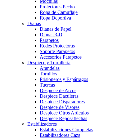
Mochilas
Protectores Pecho
Ropa de Camuflaje
Ropa Deportiva
Dianas
Dianas de Papel
Dianas 3-D
Parapetos
Redes Protectoras
Soporte Parapetos
Accesorios Parapetos
Despiece y Tornillería
Arandelas
Tornillos
Prisioneros y Espárragos
Tuercas
Despiece de Arcos
Despiece Dactileras
Despiece Disparadores
Despiece de Visores
Despiece Otros Artículos
Despiece Reposaflechas
Estabilizadores
Estabilizaciones Completas
Estabilizadores Caza