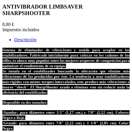
ANTIVIBRADOR LIMBSAVER
SHARPSHOOTER
8,80 €
Impuestos incluidos
Descripción
Sistema de eliminador de vibraciones y sonido para acoplar en los
estabilizadores. Fabricado inicialmente para colocar en los cañones de los
rifles, es ahora muy popular entre los mejores arqueros de competición para
optimizar el rendimiento de su equipo.
Se instala en el estabilizador buscando la ubicación que elimine más
vibraciones de las producidas por éste. La tendencia a usar estabilizadores
más rígidos con menos torques intercalados, esto produce más vibraciones y
mayor "shock". El SharpShooter ayuda a eliminar esto sin reducir nada la
eficiencia del estabilizador.
Disponible en dos tamaños:
-Standar: para diámetro entre 1/2" (1,27 cm.) y 7/8" (2,22 cm). Colores:
Negro o Rojo.
-Grande: para diámetro entre 7/8" (2,22 cm) y 1 1/8" (2,85 cm). Color:
Negro.