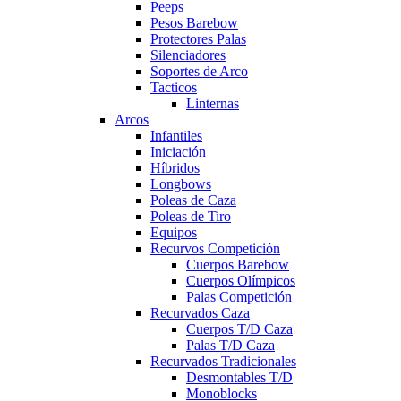
Peeps
Pesos Barebow
Protectores Palas
Silenciadores
Soportes de Arco
Tacticos
Linternas
Arcos
Infantiles
Iniciación
Híbridos
Longbows
Poleas de Caza
Poleas de Tiro
Equipos
Recurvos Competición
Cuerpos Barebow
Cuerpos Olímpicos
Palas Competición
Recurvados Caza
Cuerpos T/D Caza
Palas T/D Caza
Recurvados Tradicionales
Desmontables T/D
Monoblocks