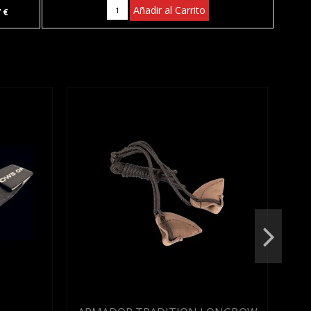
Añadir al Carrito
7 €
Noved