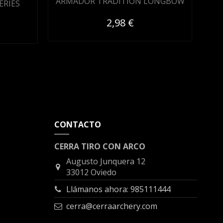
ARMADOR TRADITION LONGBOW
ERIES
AR
2,98 €
CONTACTO
CERRA TIRO CON ARCO
Augusto Junquera 12
33012 Oviedo
Llámanos ahora: 985111444
cerra@cerraarchery.com