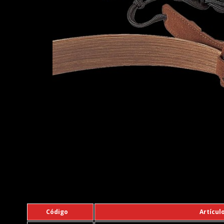
Código
Artícul