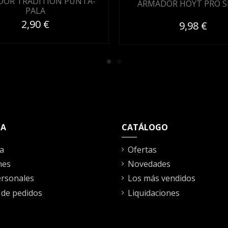
OR TRADITION PUNTA-
ARMADOR HOYT PRO S
PALA
2,90 €
9,98 €
TA
CATÁLOGO
a
Ofertas
nes
Novedades
rsonales
Los más vendidos
l de pedidos
Liquidaciones