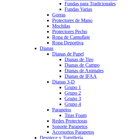
Fundas para Tradicionales
Fundas Varias
Gorras
Protectores de Mano
Mochilas
Protectores Pecho
Ropa de Camuflaje
Ropa Deportiva
Dianas
Dianas de Papel
Dianas de Tiro
Dianas de Campo
Dianas de Animales
Dianas de IFAA
Dianas 3-D
Grupo 1
Grupo 2
Grupo 3
Grupo 4
Parapetos
Tiras Foam
Redes Protectoras
Soporte Parapetos
Accesorios Parapetos
Despiece y Tornillería