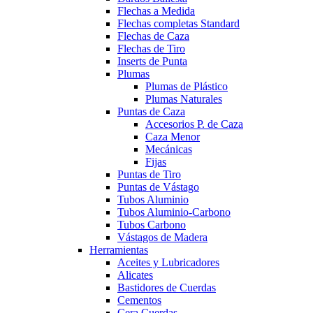
Flechas a Medida
Flechas completas Standard
Flechas de Caza
Flechas de Tiro
Inserts de Punta
Plumas
Plumas de Plástico
Plumas Naturales
Puntas de Caza
Accesorios P. de Caza
Caza Menor
Mecánicas
Fijas
Puntas de Tiro
Puntas de Vástago
Tubos Aluminio
Tubos Aluminio-Carbono
Tubos Carbono
Vástagos de Madera
Herramientas
Aceites y Lubricadores
Alicates
Bastidores de Cuerdas
Cementos
Cera Cuerdas