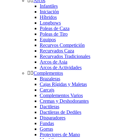
Arcos
Infantiles
Iniciación
Híbridos
Longbows
Poleas de Caza
Poleas de Tiro
Equipos
Recurvos Competición
Recurvados Caza
Recurvados Tradicionales
Arcos de Asia
Arcos de Actividades
Complementos
Brazaleras
Cajas Rígidas y Maletas
Carcajs
Complementos Varios
Cremas y Deshodorantes
Dactileras
Dactileras de Dediles
Disparadores
Fundas
Gorras
Protectores de Mano