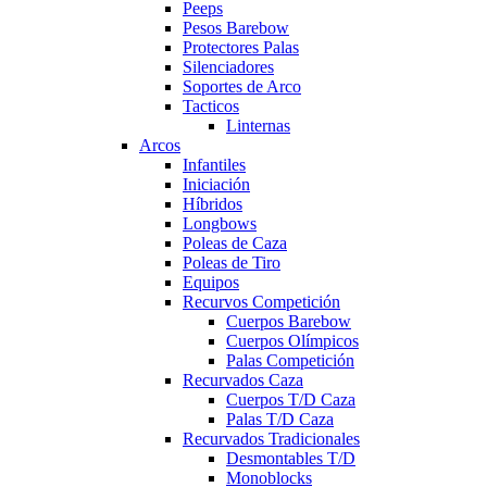
Peeps
Pesos Barebow
Protectores Palas
Silenciadores
Soportes de Arco
Tacticos
Linternas
Arcos
Infantiles
Iniciación
Híbridos
Longbows
Poleas de Caza
Poleas de Tiro
Equipos
Recurvos Competición
Cuerpos Barebow
Cuerpos Olímpicos
Palas Competición
Recurvados Caza
Cuerpos T/D Caza
Palas T/D Caza
Recurvados Tradicionales
Desmontables T/D
Monoblocks