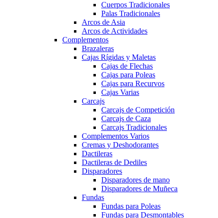
Cuerpos Tradicionales
Palas Tradicionales
Arcos de Asia
Arcos de Actividades
Complementos
Brazaleras
Cajas Rígidas y Maletas
Cajas de Flechas
Cajas para Poleas
Cajas para Recurvos
Cajas Varias
Carcajs
Carcajs de Competición
Carcajs de Caza
Carcajs Tradicionales
Complementos Varios
Cremas y Deshodorantes
Dactileras
Dactileras de Dediles
Disparadores
Disparadores de mano
Disparadores de Muñeca
Fundas
Fundas para Poleas
Fundas para Desmontables