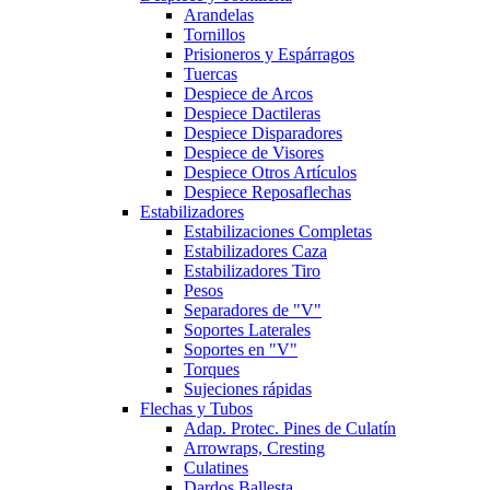
Arandelas
Tornillos
Prisioneros y Espárragos
Tuercas
Despiece de Arcos
Despiece Dactileras
Despiece Disparadores
Despiece de Visores
Despiece Otros Artículos
Despiece Reposaflechas
Estabilizadores
Estabilizaciones Completas
Estabilizadores Caza
Estabilizadores Tiro
Pesos
Separadores de "V"
Soportes Laterales
Soportes en "V"
Torques
Sujeciones rápidas
Flechas y Tubos
Adap. Protec. Pines de Culatín
Arrowraps, Cresting
Culatines
Dardos Ballesta