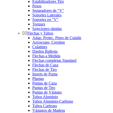
Estabilizadores Tiro
Pesos
Separadores de "V"
Soportes Laterales
Soportes en "V"
Torques
Sujeciones rápidas
Flechas y Tubos
Adap. Protec. Pines de Culatín
Arrowraps, Cresting
Culatines
Dardos Ballesta
Flechas a Medida
Flechas completas Standard
Flechas de Caza
Flechas de Tiro
Inserts de Punta
Plumas
Puntas de Caza
Puntas de Tiro
Puntas de Vástago
Tubos Aluminio
Tubos Aluminio-Carbono
Tubos Carbono
Vástagos de Madera