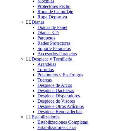
Mochilas
Protectores Pecho
Ropa de Camuflaje
Ropa Deportiva
Dianas
Dianas de Papel
Dianas 3-D
Parapetos
Redes Protectoras
Soporte Parapetos
Accesorios Parapetos
Despiece y Tornillería
Arandelas
Tornillos
Prisioneros y Espárragos
Tuercas
Despiece de Arcos
Despiece Dactileras
Despiece Disparadores
Despiece de Visores
Despiece Otros Artículos
Despiece Reposaflechas
Estabilizadores
Estabilizaciones Completas
Estabilizadores Caza