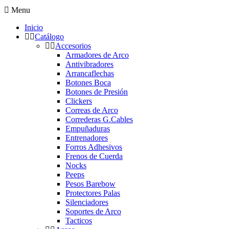
Menu
Inicio
Catálogo
Accesorios
Armadores de Arco
Antivibradores
Arrancaflechas
Botones Boca
Botones de Presión
Clickers
Correas de Arco
Correderas G.Cables
Empuñaduras
Entrenadores
Forros Adhesivos
Frenos de Cuerda
Nocks
Peeps
Pesos Barebow
Protectores Palas
Silenciadores
Soportes de Arco
Tacticos