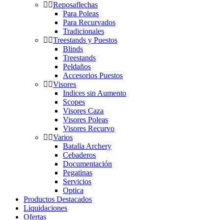
Reposaflechas
Para Poleas
Para Recurvados
Tradicionales
Treestands y Puestos
Blinds
Treestands
Peldaños
Accesorios Puestos
Visores
Indices sin Aumento
Scopes
Visores Caza
Visores Poleas
Visores Recurvo
Varios
Batalla Archery
Cebaderos
Documentación
Pegatinas
Servicios
Optica
Productos Destacados
Liquidaciones
Ofertas