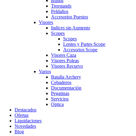
Blinds
Treestands
Peldaños
Accesorios Puestos
Visores
Indices sin Aumento
Scopes
Scopes
Lentes y Partes Scope
Accesorios Scope
Visores Caza
Visores Poleas
Visores Recurvo
Varios
Batalla Archery
Cebaderos
Documentación
Pegatinas
Servicios
Optica
Destacados
Ofertas
Liquidaciones
Novedades
Blog