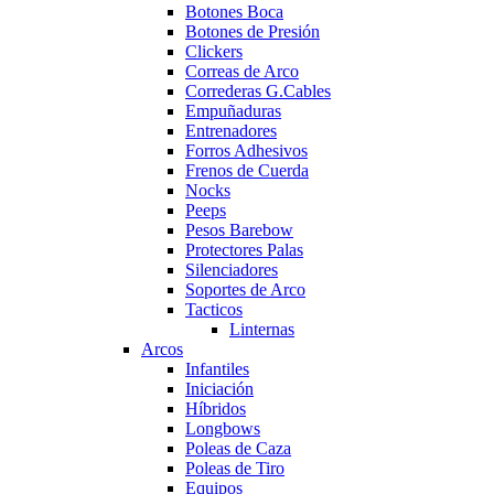
Botones Boca
Botones de Presión
Clickers
Correas de Arco
Correderas G.Cables
Empuñaduras
Entrenadores
Forros Adhesivos
Frenos de Cuerda
Nocks
Peeps
Pesos Barebow
Protectores Palas
Silenciadores
Soportes de Arco
Tacticos
Linternas
Arcos
Infantiles
Iniciación
Híbridos
Longbows
Poleas de Caza
Poleas de Tiro
Equipos