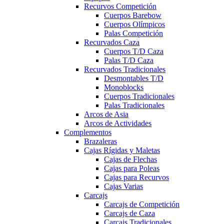
Recurvos Competición
Cuerpos Barebow
Cuerpos Olímpicos
Palas Competición
Recurvados Caza
Cuerpos T/D Caza
Palas T/D Caza
Recurvados Tradicionales
Desmontables T/D
Monoblocks
Cuerpos Tradicionales
Palas Tradicionales
Arcos de Asia
Arcos de Actividades
Complementos
Brazaleras
Cajas Rígidas y Maletas
Cajas de Flechas
Cajas para Poleas
Cajas para Recurvos
Cajas Varias
Carcajs
Carcajs de Competición
Carcajs de Caza
Carcajs Tradicionales