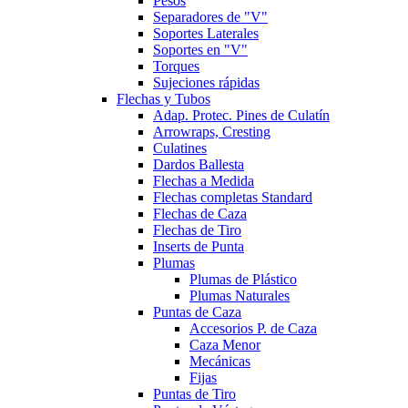
Pesos
Separadores de "V"
Soportes Laterales
Soportes en "V"
Torques
Sujeciones rápidas
Flechas y Tubos
Adap. Protec. Pines de Culatín
Arrowraps, Cresting
Culatines
Dardos Ballesta
Flechas a Medida
Flechas completas Standard
Flechas de Caza
Flechas de Tiro
Inserts de Punta
Plumas
Plumas de Plástico
Plumas Naturales
Puntas de Caza
Accesorios P. de Caza
Caza Menor
Mecánicas
Fijas
Puntas de Tiro