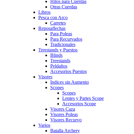
Hilos para Cuerdas
Otras Cuerdas
Libros
Pesca con Arco
Carretes
Reposaflechas
Para Poleas
Para Recurvados
Tradicionales
Treestands y Puestos
Blinds
Treestands
Peldaños
Accesorios Puestos
Visores
Indices sin Aumento
Scopes
Scopes
Lentes y Partes Scope
Accesorios Scope
Visores Caza
Visores Poleas
Visores Recurvo
Varios
Batalla Archery