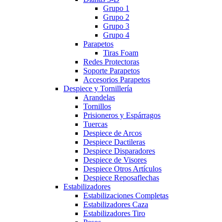
Grupo 1
Grupo 2
Grupo 3
Grupo 4
Parapetos
Tiras Foam
Redes Protectoras
Soporte Parapetos
Accesorios Parapetos
Despiece y Tornillería
Arandelas
Tornillos
Prisioneros y Espárragos
Tuercas
Despiece de Arcos
Despiece Dactileras
Despiece Disparadores
Despiece de Visores
Despiece Otros Artículos
Despiece Reposaflechas
Estabilizadores
Estabilizaciones Completas
Estabilizadores Caza
Estabilizadores Tiro