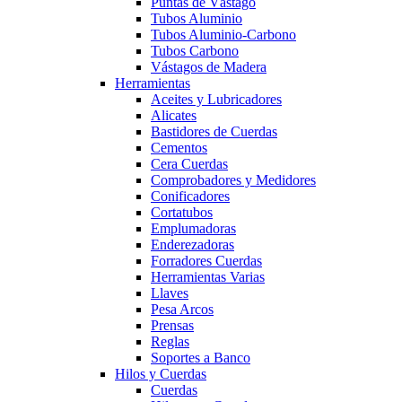
Puntas de Vástago
Tubos Aluminio
Tubos Aluminio-Carbono
Tubos Carbono
Vástagos de Madera
Herramientas
Aceites y Lubricadores
Alicates
Bastidores de Cuerdas
Cementos
Cera Cuerdas
Comprobadores y Medidores
Conificadores
Cortatubos
Emplumadoras
Enderezadoras
Forradores Cuerdas
Herramientas Varias
Llaves
Pesa Arcos
Prensas
Reglas
Soportes a Banco
Hilos y Cuerdas
Cuerdas