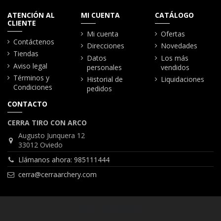
ATENCIÓN AL
MI CUENTA
CATÁLOGO
CLIENTE
Mi cuenta
Ofertas
Contáctenos
Direcciones
Novedades
Tiendas
Datos
Los más
Aviso legal
personales
vendidos
Términos y
Historial de
Liquidaciones
Condiciones
pedidos
CONTACTO
CERRA TIRO CON ARCO
Augusto Junquera 12
33012 Oviedo
Llámanos ahora: 985111444
cerra@cerraarchery.com
2017 Cerra Archery