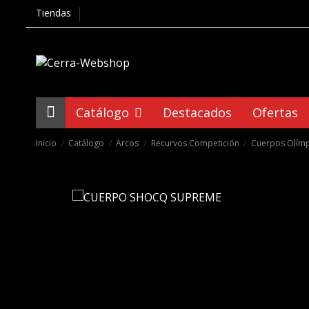
Tiendas
Catálogo
Destacados
Ofertas
Inicio
Catálogo
Arcos
Recurvos Competición
Cuerpos Olímp