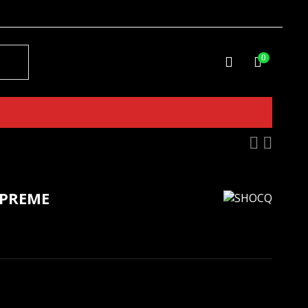
0
UPREME