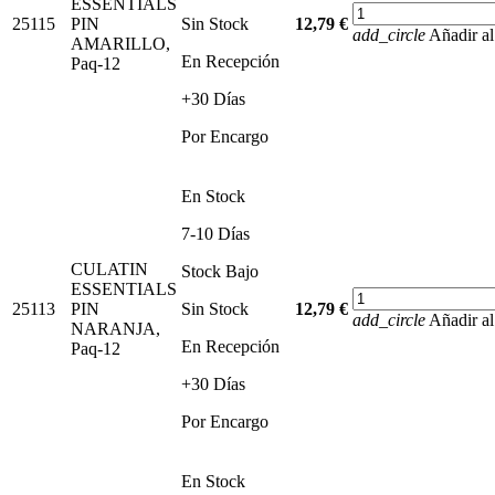
ESSENTIALS
25115
PIN
Sin Stock
12,79 €
add_circle
Añadir al
AMARILLO,
En Recepción
Paq-12
+30 Días
Por Encargo
En Stock
7-10 Días
CULATIN
Stock Bajo
ESSENTIALS
25113
PIN
Sin Stock
12,79 €
add_circle
Añadir al
NARANJA,
En Recepción
Paq-12
+30 Días
Por Encargo
En Stock