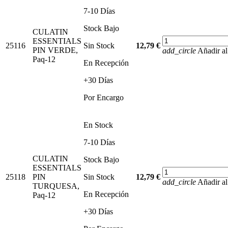
7-10 Días
Stock Bajo
CULATIN
ESSENTIALS
25116
Sin Stock
12,79 €
PIN VERDE,
add_circle
Añadir al
Paq-12
En Recepción
+30 Días
Por Encargo
En Stock
7-10 Días
CULATIN
Stock Bajo
ESSENTIALS
25118
PIN
Sin Stock
12,79 €
add_circle
Añadir al
TURQUESA,
En Recepción
Paq-12
+30 Días