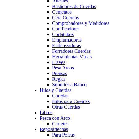
Alicates
Bastidores de Cuerdas
Cementos
Cera Cuerdas
Comprobadores y Medidores
Conificadores
Cortatubos
Emplumadoras
Enderezadoras
Forradores Cuerdas
Herramientas Varias
Llaves
Pesa Arcos
Prensas
Reglas
Soportes a Banco
Hilos y Cuerdas
Cuerdas
Hilos para Cuerdas
Otras Cuerdas
Libros
Pesca con Arco
Carretes
Reposaflechas
Para Poleas