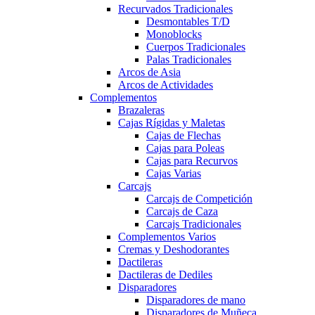
Recurvados Tradicionales
Desmontables T/D
Monoblocks
Cuerpos Tradicionales
Palas Tradicionales
Arcos de Asia
Arcos de Actividades
Complementos
Brazaleras
Cajas Rígidas y Maletas
Cajas de Flechas
Cajas para Poleas
Cajas para Recurvos
Cajas Varias
Carcajs
Carcajs de Competición
Carcajs de Caza
Carcajs Tradicionales
Complementos Varios
Cremas y Deshodorantes
Dactileras
Dactileras de Dediles
Disparadores
Disparadores de mano
Disparadores de Muñeca