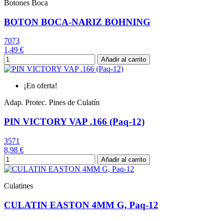
Botones Boca
BOTON BOCA-NARIZ BOHNING
7073
1,49 €
Añadir al carrito
¡En oferta!
Adap. Protec. Pines de Culatín
PIN VICTORY VAP .166 (Paq-12)
3571
8,98 €
Añadir al carrito
Culatines
CULATIN EASTON 4MM G, Paq-12