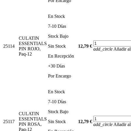
Por Encargo
En Stock
7-10 Días
Stock Bajo
CULATIN
ESSENTIALS
25114
Sin Stock
12,79 €
PIN ROJO,
add_circle
Añadir al
Paq-12
En Recepción
+30 Días
Por Encargo
En Stock
7-10 Días
Stock Bajo
CULATIN
ESSENTIALS
25117
Sin Stock
12,79 €
PIN ROSA,
add_circle
Añadir al
Paq-12