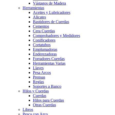
Vástagos de Madera
Herramientas
Aceites y Lubricadores
Alicates
Bastidores de Cuerdas
Cementos
Cera Cuerdas
Comprobadores y Medidores
Conificadores
Cortatubos
Emplumadoras
Enderezadoras
Forradores Cuerdas
Herramientas Varias
Llaves
Pesa Arcos
Prensas
Reglas
Soportes a Banco
Hilos y Cuerdas
Cuerdas
Hilos para Cuerdas
Otras Cuerdas
Libros
Pesca con Arco