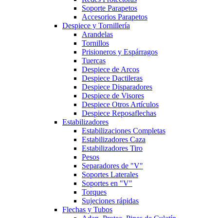
Soporte Parapetos
Accesorios Parapetos
Despiece y Tornillería
Arandelas
Tornillos
Prisioneros y Espárragos
Tuercas
Despiece de Arcos
Despiece Dactileras
Despiece Disparadores
Despiece de Visores
Despiece Otros Artículos
Despiece Reposaflechas
Estabilizadores
Estabilizaciones Completas
Estabilizadores Caza
Estabilizadores Tiro
Pesos
Separadores de "V"
Soportes Laterales
Soportes en "V"
Torques
Sujeciones rápidas
Flechas y Tubos