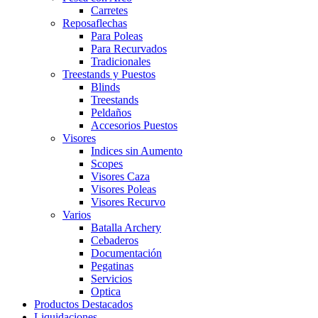
Carretes
Reposaflechas
Para Poleas
Para Recurvados
Tradicionales
Treestands y Puestos
Blinds
Treestands
Peldaños
Accesorios Puestos
Visores
Indices sin Aumento
Scopes
Visores Caza
Visores Poleas
Visores Recurvo
Varios
Batalla Archery
Cebaderos
Documentación
Pegatinas
Servicios
Optica
Productos Destacados
Liquidaciones