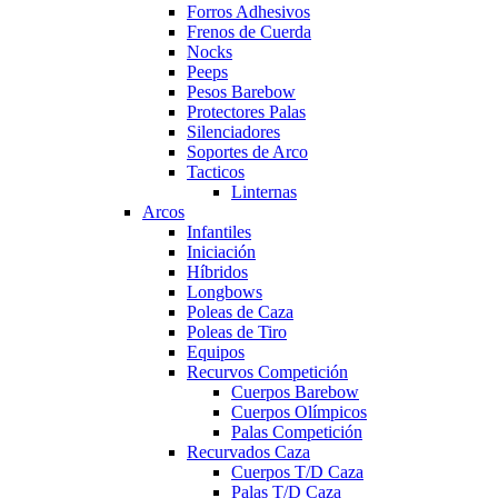
Forros Adhesivos
Frenos de Cuerda
Nocks
Peeps
Pesos Barebow
Protectores Palas
Silenciadores
Soportes de Arco
Tacticos
Linternas
Arcos
Infantiles
Iniciación
Híbridos
Longbows
Poleas de Caza
Poleas de Tiro
Equipos
Recurvos Competición
Cuerpos Barebow
Cuerpos Olímpicos
Palas Competición
Recurvados Caza
Cuerpos T/D Caza
Palas T/D Caza