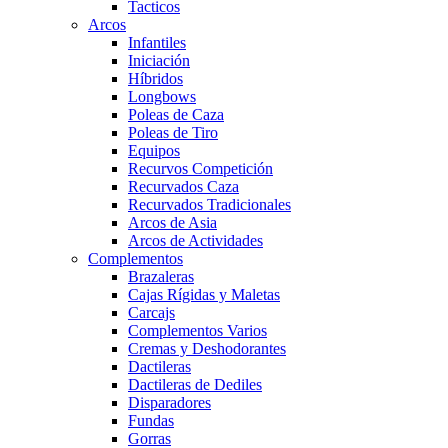
Tacticos
Arcos
Infantiles
Iniciación
Híbridos
Longbows
Poleas de Caza
Poleas de Tiro
Equipos
Recurvos Competición
Recurvados Caza
Recurvados Tradicionales
Arcos de Asia
Arcos de Actividades
Complementos
Brazaleras
Cajas Rígidas y Maletas
Carcajs
Complementos Varios
Cremas y Deshodorantes
Dactileras
Dactileras de Dediles
Disparadores
Fundas
Gorras