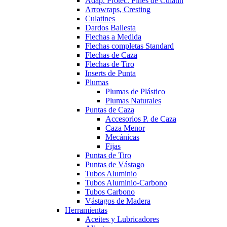
Adap. Protec. Pines de Culatín
Arrowraps, Cresting
Culatines
Dardos Ballesta
Flechas a Medida
Flechas completas Standard
Flechas de Caza
Flechas de Tiro
Inserts de Punta
Plumas
Plumas de Plástico
Plumas Naturales
Puntas de Caza
Accesorios P. de Caza
Caza Menor
Mecánicas
Fijas
Puntas de Tiro
Puntas de Vástago
Tubos Aluminio
Tubos Aluminio-Carbono
Tubos Carbono
Vástagos de Madera
Herramientas
Aceites y Lubricadores