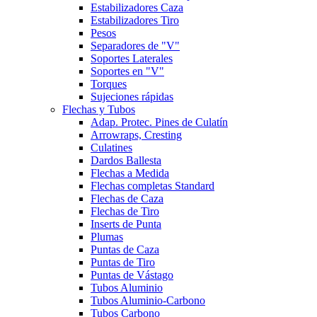
Estabilizadores Caza
Estabilizadores Tiro
Pesos
Separadores de "V"
Soportes Laterales
Soportes en "V"
Torques
Sujeciones rápidas
Flechas y Tubos
Adap. Protec. Pines de Culatín
Arrowraps, Cresting
Culatines
Dardos Ballesta
Flechas a Medida
Flechas completas Standard
Flechas de Caza
Flechas de Tiro
Inserts de Punta
Plumas
Puntas de Caza
Puntas de Tiro
Puntas de Vástago
Tubos Aluminio
Tubos Aluminio-Carbono
Tubos Carbono