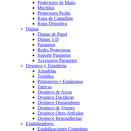
Protectores de Mano
Mochilas
Protectores Pecho
Ropa de Camuflaje
Ropa Deportiva
Dianas
Dianas de Papel
Dianas 3-D
Parapetos
Redes Protectoras
Soporte Parapetos
Accesorios Parapetos
Despiece y Tornillería
Arandelas
Tornillos
Prisioneros y Espárragos
Tuercas
Despiece de Arcos
Despiece Dactileras
Despiece Disparadores
Despiece de Visores
Despiece Otros Artículos
Despiece Reposaflechas
Estabilizadores
Estabilizaciones Completas