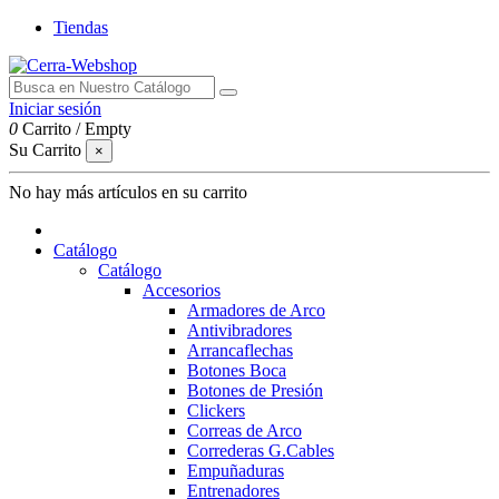
Tiendas
Iniciar sesión
0
Carrito
/
Empty
Su Carrito
×
No hay más artículos en su carrito
Catálogo
Catálogo
Accesorios
Armadores de Arco
Antivibradores
Arrancaflechas
Botones Boca
Botones de Presión
Clickers
Correas de Arco
Correderas G.Cables
Empuñaduras
Entrenadores