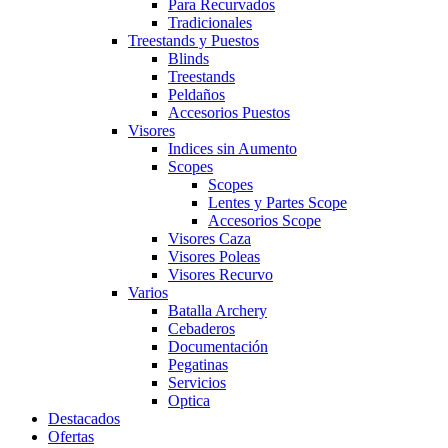
Para Recurvados
Tradicionales
Treestands y Puestos
Blinds
Treestands
Peldaños
Accesorios Puestos
Visores
Indices sin Aumento
Scopes
Scopes
Lentes y Partes Scope
Accesorios Scope
Visores Caza
Visores Poleas
Visores Recurvo
Varios
Batalla Archery
Cebaderos
Documentación
Pegatinas
Servicios
Optica
Destacados
Ofertas