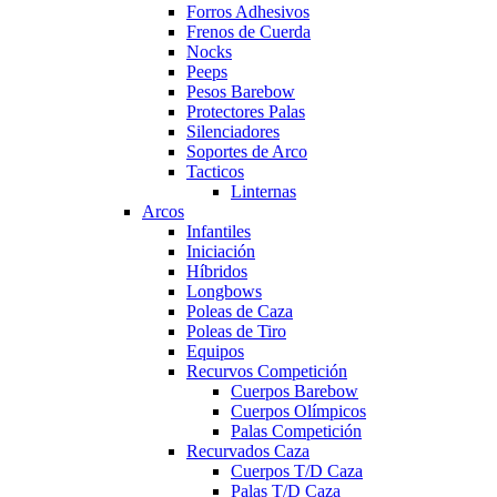
Forros Adhesivos
Frenos de Cuerda
Nocks
Peeps
Pesos Barebow
Protectores Palas
Silenciadores
Soportes de Arco
Tacticos
Linternas
Arcos
Infantiles
Iniciación
Híbridos
Longbows
Poleas de Caza
Poleas de Tiro
Equipos
Recurvos Competición
Cuerpos Barebow
Cuerpos Olímpicos
Palas Competición
Recurvados Caza
Cuerpos T/D Caza
Palas T/D Caza