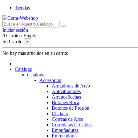
Tiendas
Iniciar sesión
0
Carrito
/
Empty
Su Carrito
×
No hay más artículos en su carrito
Catálogo
Catálogo
Accesorios
Armadores de Arco
Antivibradores
Arrancaflechas
Botones Boca
Botones de Presión
Clickers
Correas de Arco
Correderas G.Cables
Empuñaduras
Entrenadores