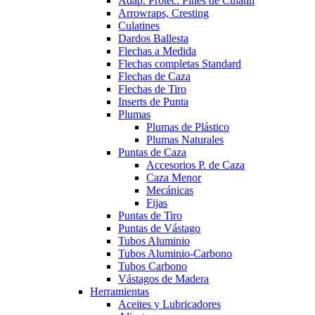
Adap. Protec. Pines de Culatín
Arrowraps, Cresting
Culatines
Dardos Ballesta
Flechas a Medida
Flechas completas Standard
Flechas de Caza
Flechas de Tiro
Inserts de Punta
Plumas
Plumas de Plástico
Plumas Naturales
Puntas de Caza
Accesorios P. de Caza
Caza Menor
Mecánicas
Fijas
Puntas de Tiro
Puntas de Vástago
Tubos Aluminio
Tubos Aluminio-Carbono
Tubos Carbono
Vástagos de Madera
Herramientas
Aceites y Lubricadores