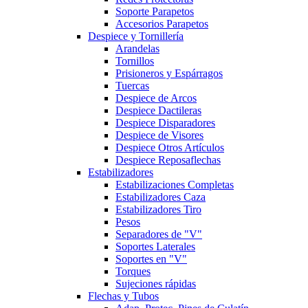
Soporte Parapetos
Accesorios Parapetos
Despiece y Tornillería
Arandelas
Tornillos
Prisioneros y Espárragos
Tuercas
Despiece de Arcos
Despiece Dactileras
Despiece Disparadores
Despiece de Visores
Despiece Otros Artículos
Despiece Reposaflechas
Estabilizadores
Estabilizaciones Completas
Estabilizadores Caza
Estabilizadores Tiro
Pesos
Separadores de "V"
Soportes Laterales
Soportes en "V"
Torques
Sujeciones rápidas
Flechas y Tubos