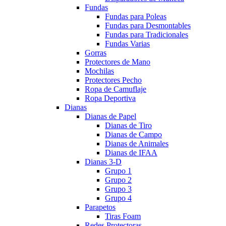
Fundas
Fundas para Poleas
Fundas para Desmontables
Fundas para Tradicionales
Fundas Varias
Gorras
Protectores de Mano
Mochilas
Protectores Pecho
Ropa de Camuflaje
Ropa Deportiva
Dianas
Dianas de Papel
Dianas de Tiro
Dianas de Campo
Dianas de Animales
Dianas de IFAA
Dianas 3-D
Grupo 1
Grupo 2
Grupo 3
Grupo 4
Parapetos
Tiras Foam
Redes Protectoras