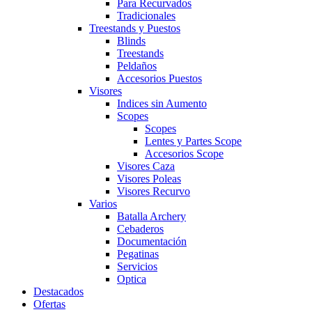
Para Recurvados
Tradicionales
Treestands y Puestos
Blinds
Treestands
Peldaños
Accesorios Puestos
Visores
Indices sin Aumento
Scopes
Scopes
Lentes y Partes Scope
Accesorios Scope
Visores Caza
Visores Poleas
Visores Recurvo
Varios
Batalla Archery
Cebaderos
Documentación
Pegatinas
Servicios
Optica
Destacados
Ofertas