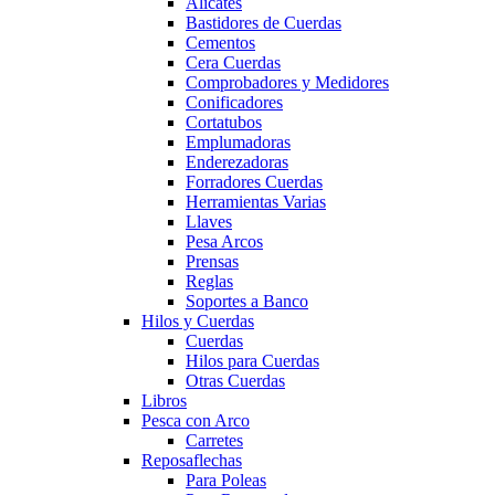
Alicates
Bastidores de Cuerdas
Cementos
Cera Cuerdas
Comprobadores y Medidores
Conificadores
Cortatubos
Emplumadoras
Enderezadoras
Forradores Cuerdas
Herramientas Varias
Llaves
Pesa Arcos
Prensas
Reglas
Soportes a Banco
Hilos y Cuerdas
Cuerdas
Hilos para Cuerdas
Otras Cuerdas
Libros
Pesca con Arco
Carretes
Reposaflechas
Para Poleas