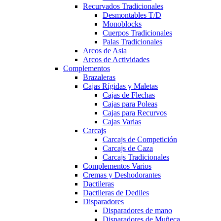
Recurvados Tradicionales
Desmontables T/D
Monoblocks
Cuerpos Tradicionales
Palas Tradicionales
Arcos de Asia
Arcos de Actividades
Complementos
Brazaleras
Cajas Rígidas y Maletas
Cajas de Flechas
Cajas para Poleas
Cajas para Recurvos
Cajas Varias
Carcajs
Carcajs de Competición
Carcajs de Caza
Carcajs Tradicionales
Complementos Varios
Cremas y Deshodorantes
Dactileras
Dactileras de Dediles
Disparadores
Disparadores de mano
Disparadores de Muñeca