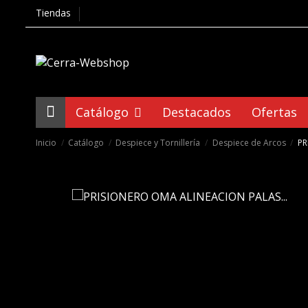
Tiendas
Catálogo
Destacados
Ofertas
Inicio
Catálogo
Despiece y Tornillería
Despiece de Arcos
PR