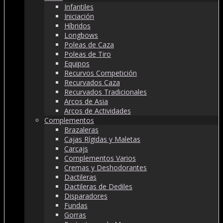
Infantiles
Iniciación
Híbridos
Longbows
Poleas de Caza
Poleas de Tiro
Equipos
Recurvos Competición
Recurvados Caza
Recurvados Tradicionales
Arcos de Asia
Arcos de Actividades
Complementos
Brazaleras
Cajas Rígidas y Maletas
Carcajs
Complementos Varios
Cremas y Deshodorantes
Dactileras
Dactileras de Dediles
Disparadores
Fundas
Gorras