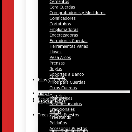
Cementos
Cera Cuerdas
Comprobadores y Medidores
Conificadores
Cortatubos
Emplumadoras
Enderezadoras
Forradores Cuerdas
Herramientas Varias
Llaves
Pesa Arcos
Prensas
Reglas
Soportes a Banco
Cuerdas
Hilos y Cuerdas
Hilos para Cuerdas
Otras Cuerdas
Libros
Carretes
Para Poleas
Pesca con Arco
Reposaflechas
Para Recurvados
Tradicionales
Blinds
Treestands y Puestos
Treestands
Peldaños
Accesorios Puestos
Indices sin Aumento