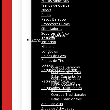
Forros Adhesivos
Frenos de Cuerda
Nocks
Peeps
Pesos Barebow
Protectores Palas
Silenciadores
Soportes de Arco
Linternas
Infantiles
Tacticos
Arcos
Iniciación
Híbridos
Longbows
Poleas de Caza
Poleas de Tiro
Equipos
Cuerpos Barebow
Recurvos Competición
Cuerpos Olímpicos
Palas Competición
Cuerpos T/D Caza
Recurvados Caza
Palas T/D Caza
Desmontables T/D
Recurvados Tradicionales
Monoblocks
Cuerpos Tradicionales
Palas Tradicionales
Arcos de Asia
Arcos de Actividades