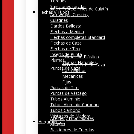
Torques
Sujeciones rápidas
Adap. Protec. Pines de Culatín
Flechas y Tubos
Arrowraps, Cresting
Culatines
Dardos Ballesta
Flechas a Medida
Flechas completas Standard
Flechas de Caza
Flechas de Tiro
Inserts de Punta
Plumas de Plástico
Plumas
Plumas Naturales
Accesorios P. de Caza
Puntas de Caza
Caza Menor
Mecánicas
Fijas
Puntas de Tiro
Puntas de Vástago
Tubos Aluminio
Tubos Aluminio-Carbono
Tubos Carbono
Vástagos de Madera
Aceites y Lubricadores
Herramientas
Alicates
Bastidores de Cuerdas