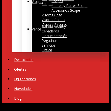
Scopes
Visores
Scopes
Lentes y Partes Scope
Accesorios Scope
Visores Caza
Visores Poleas
Visores Recurvo
Batalla Archery
Varios
Cebaderos
Documentación
Pegatinas
Servicios
Optica
Destacados
Ofertas
Liquidaciones
Novedades
Blog