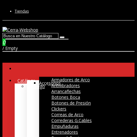
Tiendas
0
/
Empty
Armadores de Arco
Catálogo
Accesorios
Antivibradores
Catálogo
Arrancaflechas
Botones Boca
Botones de Presión
Clickers
Correas de Arco
Correderas G.Cables
Empuñaduras
Entrenadores