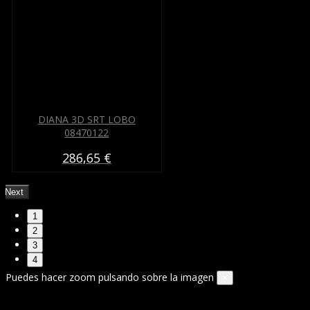
DIANA 3D SRT LOBO
08470122
286,65 €
Next
1
2
3
4
Puedes hacer zoom pulsando sobre la imagen
×