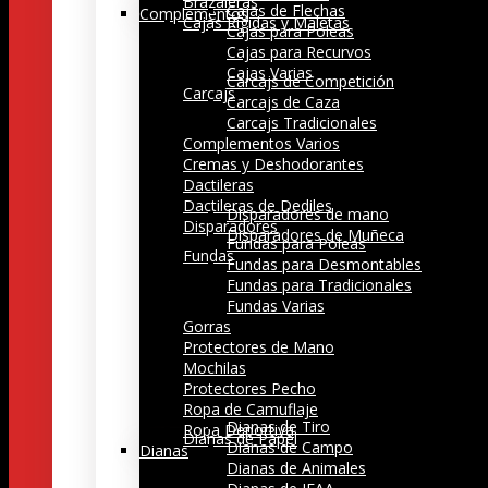
Brazaleras
Cajas de Flechas
Complementos
Cajas Rígidas y Maletas
Cajas para Poleas
Cajas para Recurvos
Cajas Varias
Carcajs de Competición
Carcajs
Carcajs de Caza
Carcajs Tradicionales
Complementos Varios
Cremas y Deshodorantes
Dactileras
Dactileras de Dediles
Disparadores de mano
Disparadores
Disparadores de Muñeca
Fundas para Poleas
Fundas
Fundas para Desmontables
Fundas para Tradicionales
Fundas Varias
Gorras
Protectores de Mano
Mochilas
Protectores Pecho
Ropa de Camuflaje
Dianas de Tiro
Ropa Deportiva
Dianas de Papel
Dianas de Campo
Dianas
Dianas de Animales