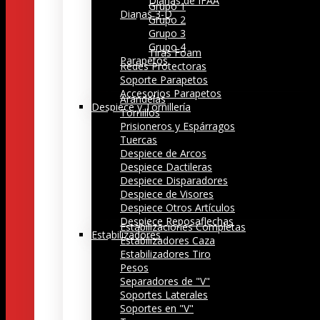
Dianas de IFAA
Grupo 1
Dianas 3-D
Grupo 2
Grupo 3
Grupo 4
Tiras Foam
Parapetos
Redes Protectoras
Soporte Parapetos
Accesorios Parapetos
Arandelas
Despiece y Tornillería
Tornillos
Prisioneros y Espárragos
Tuercas
Despiece de Arcos
Despiece Dactileras
Despiece Disparadores
Despiece de Visores
Despiece Otros Artículos
Despiece Reposaflechas
Estabilizaciones Completas
Estabilizadores
Estabilizadores Caza
Estabilizadores Tiro
Pesos
Separadores de "V"
Soportes Laterales
Soportes en "V"