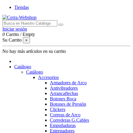
Tiendas
Iniciar sesión
0
Carrito
/
Empty
Su Carrito
×
No hay más artículos en su carrito
Catálogo
Catálogo
Accesorios
Armadores de Arco
Antivibradores
Arrancaflechas
Botones Boca
Botones de Presión
Clickers
Correas de Arco
Correderas G.Cables
Empuñaduras
Entrenadores