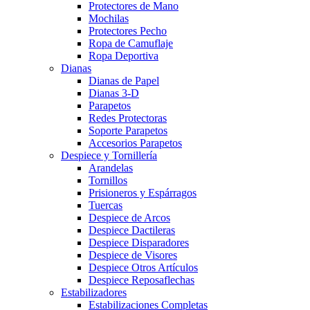
Protectores de Mano
Mochilas
Protectores Pecho
Ropa de Camuflaje
Ropa Deportiva
Dianas
Dianas de Papel
Dianas 3-D
Parapetos
Redes Protectoras
Soporte Parapetos
Accesorios Parapetos
Despiece y Tornillería
Arandelas
Tornillos
Prisioneros y Espárragos
Tuercas
Despiece de Arcos
Despiece Dactileras
Despiece Disparadores
Despiece de Visores
Despiece Otros Artículos
Despiece Reposaflechas
Estabilizadores
Estabilizaciones Completas