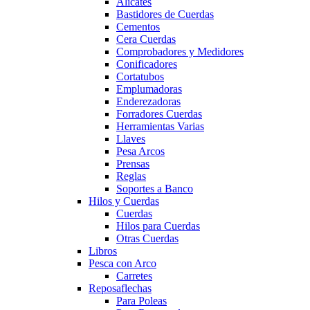
Alicates
Bastidores de Cuerdas
Cementos
Cera Cuerdas
Comprobadores y Medidores
Conificadores
Cortatubos
Emplumadoras
Enderezadoras
Forradores Cuerdas
Herramientas Varias
Llaves
Pesa Arcos
Prensas
Reglas
Soportes a Banco
Hilos y Cuerdas
Cuerdas
Hilos para Cuerdas
Otras Cuerdas
Libros
Pesca con Arco
Carretes
Reposaflechas
Para Poleas