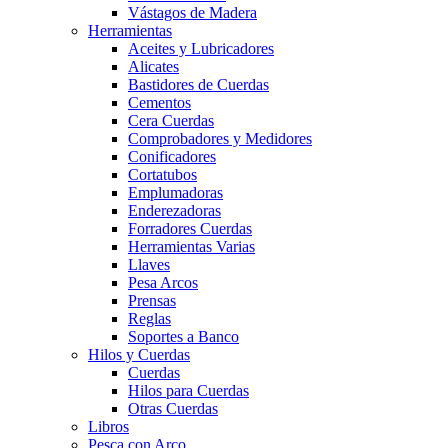
Vástagos de Madera
Herramientas
Aceites y Lubricadores
Alicates
Bastidores de Cuerdas
Cementos
Cera Cuerdas
Comprobadores y Medidores
Conificadores
Cortatubos
Emplumadoras
Enderezadoras
Forradores Cuerdas
Herramientas Varias
Llaves
Pesa Arcos
Prensas
Reglas
Soportes a Banco
Hilos y Cuerdas
Cuerdas
Hilos para Cuerdas
Otras Cuerdas
Libros
Pesca con Arco