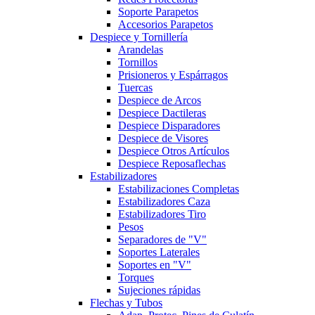
Soporte Parapetos
Accesorios Parapetos
Despiece y Tornillería
Arandelas
Tornillos
Prisioneros y Espárragos
Tuercas
Despiece de Arcos
Despiece Dactileras
Despiece Disparadores
Despiece de Visores
Despiece Otros Artículos
Despiece Reposaflechas
Estabilizadores
Estabilizaciones Completas
Estabilizadores Caza
Estabilizadores Tiro
Pesos
Separadores de "V"
Soportes Laterales
Soportes en "V"
Torques
Sujeciones rápidas
Flechas y Tubos