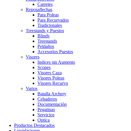
Carretes
Reposaflechas
Para Poleas
Para Recurvados
Tradicionales
Treestands y Puestos
Blinds
Treestands
Peldaños
Accesorios Puestos
Visores
Indices sin Aumento
Scopes
Visores Caza
Visores Poleas
Visores Recurvo
Varios
Batalla Archery
Cebaderos
Documentación
Pegatinas
Servicios
Optica
Productos Destacados
Liquidaciones