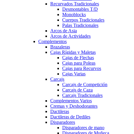
Recurvados Tradicionales
Desmontables T/D
Monoblocks
Cuerpos Tradicionales
Palas Tradicionales
Arcos de Asia
Arcos de Actividades
Complementos
Brazaleras
Cajas Rígidas y Maletas
Cajas de Flechas
Cajas para Poleas
Cajas para Recurvos
Cajas Varias
Carcajs
Carcajs de Competición
Carcajs de Caza
Carcajs Tradicionales
Complementos Varios
Cremas y Deshodorantes
Dactileras
Dactileras de Dediles
Disparadores
Disparadores de mano
Disparadores de Muñeca