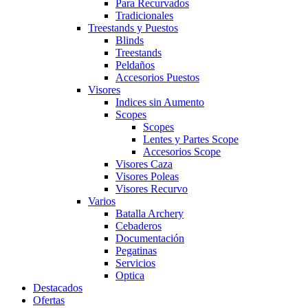
Para Recurvados
Tradicionales
Treestands y Puestos
Blinds
Treestands
Peldaños
Accesorios Puestos
Visores
Indices sin Aumento
Scopes
Scopes
Lentes y Partes Scope
Accesorios Scope
Visores Caza
Visores Poleas
Visores Recurvo
Varios
Batalla Archery
Cebaderos
Documentación
Pegatinas
Servicios
Optica
Destacados
Ofertas