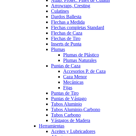
Adap. Protec. Pines de Culatín
Arrowraps, Cresting
Culatines
Dardos Ballesta
Flechas a Medida
Flechas completas Standard
Flechas de Caza
Flechas de Tiro
Inserts de Punta
Plumas
Plumas de Plástico
Plumas Naturales
Puntas de Caza
Accesorios P. de Caza
Caza Menor
Mecánicas
Fijas
Puntas de Tiro
Puntas de Vástago
Tubos Aluminio
Tubos Aluminio-Carbono
Tubos Carbono
Vástagos de Madera
Herramientas
Aceites y Lubricadores