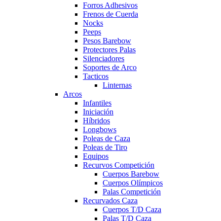
Forros Adhesivos
Frenos de Cuerda
Nocks
Peeps
Pesos Barebow
Protectores Palas
Silenciadores
Soportes de Arco
Tacticos
Linternas
Arcos
Infantiles
Iniciación
Híbridos
Longbows
Poleas de Caza
Poleas de Tiro
Equipos
Recurvos Competición
Cuerpos Barebow
Cuerpos Olímpicos
Palas Competición
Recurvados Caza
Cuerpos T/D Caza
Palas T/D Caza