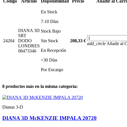
Código
Artículo
Disponibilidad
Precio
Añadir al Carri
En Stock
7-10 Días
DIANA 3D
Stock Bajo
SRT
24204
DODO
Sin Stock
208,33 €
add_circle
Añadir al C
LONDRES
En Recepción
08473346
+30 Días
Por Encargo
8 productos más en la misma categoría:
Dianas 3-D
DIANA 3D McKENZIE IMPALA 20720