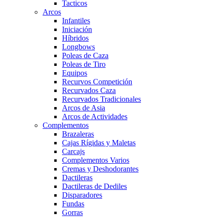
Tacticos
Arcos
Infantiles
Iniciación
Híbridos
Longbows
Poleas de Caza
Poleas de Tiro
Equipos
Recurvos Competición
Recurvados Caza
Recurvados Tradicionales
Arcos de Asia
Arcos de Actividades
Complementos
Brazaleras
Cajas Rígidas y Maletas
Carcajs
Complementos Varios
Cremas y Deshodorantes
Dactileras
Dactileras de Dediles
Disparadores
Fundas
Gorras