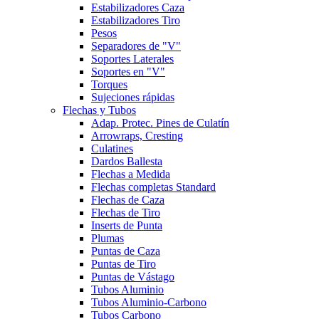
Estabilizadores Caza
Estabilizadores Tiro
Pesos
Separadores de "V"
Soportes Laterales
Soportes en "V"
Torques
Sujeciones rápidas
Flechas y Tubos
Adap. Protec. Pines de Culatín
Arrowraps, Cresting
Culatines
Dardos Ballesta
Flechas a Medida
Flechas completas Standard
Flechas de Caza
Flechas de Tiro
Inserts de Punta
Plumas
Puntas de Caza
Puntas de Tiro
Puntas de Vástago
Tubos Aluminio
Tubos Aluminio-Carbono
Tubos Carbono