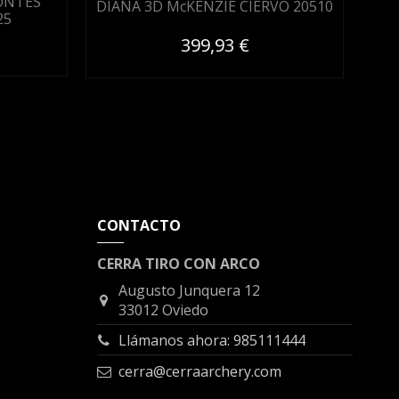
ONTES
DI
DIANA 3D McKENZIE CIERVO 20510
25
399,93 €
CONTACTO
CERRA TIRO CON ARCO
Augusto Junquera 12
33012 Oviedo
Llámanos ahora: 985111444
cerra@cerraarchery.com