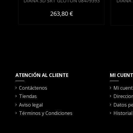
DIANA 3D SRT GLOTON 08479393
DIANA
263,80 €
ATENCIÓN AL CLIENTE
MI CUEN
Contáctenos
Mi cuent
Tiendas
Direccio
Aviso legal
Datos pe
Términos y Condiciones
Historia