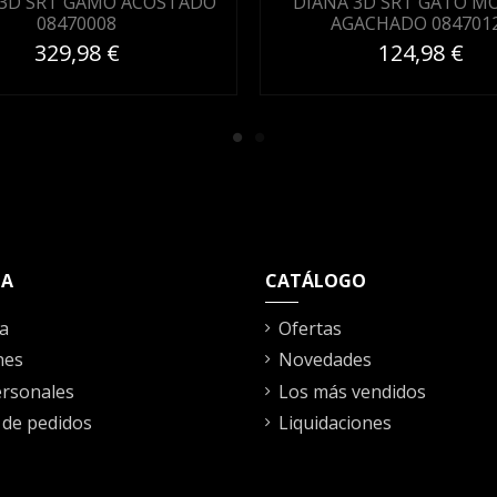
 3D SRT GAMO ACOSTADO
DIANA 3D SRT GATO M
08470008
AGACHADO 084701
329,98 €
124,98 €
TA
CATÁLOGO
a
Ofertas
nes
Novedades
rsonales
Los más vendidos
l de pedidos
Liquidaciones