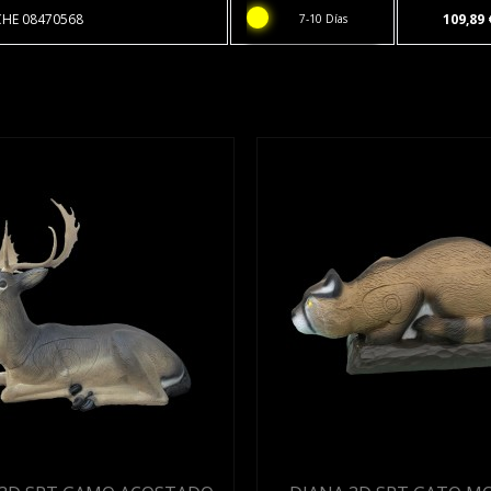
CHE 08470568
109,89 
7-10 Días