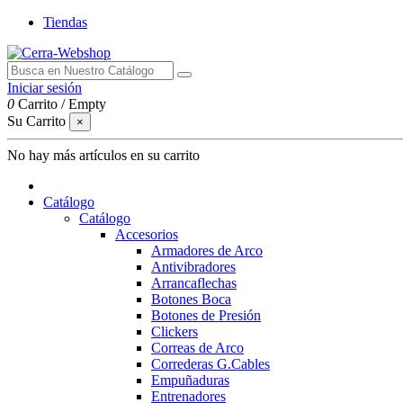
Tiendas
Iniciar sesión
0
Carrito
/
Empty
Su Carrito
×
No hay más artículos en su carrito
Catálogo
Catálogo
Accesorios
Armadores de Arco
Antivibradores
Arrancaflechas
Botones Boca
Botones de Presión
Clickers
Correas de Arco
Correderas G.Cables
Empuñaduras
Entrenadores