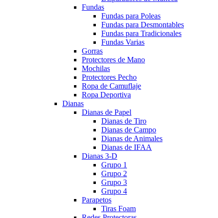
Fundas
Fundas para Poleas
Fundas para Desmontables
Fundas para Tradicionales
Fundas Varias
Gorras
Protectores de Mano
Mochilas
Protectores Pecho
Ropa de Camuflaje
Ropa Deportiva
Dianas
Dianas de Papel
Dianas de Tiro
Dianas de Campo
Dianas de Animales
Dianas de IFAA
Dianas 3-D
Grupo 1
Grupo 2
Grupo 3
Grupo 4
Parapetos
Tiras Foam
Redes Protectoras