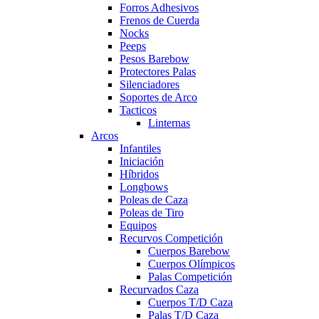
Forros Adhesivos
Frenos de Cuerda
Nocks
Peeps
Pesos Barebow
Protectores Palas
Silenciadores
Soportes de Arco
Tacticos
Linternas
Arcos
Infantiles
Iniciación
Híbridos
Longbows
Poleas de Caza
Poleas de Tiro
Equipos
Recurvos Competición
Cuerpos Barebow
Cuerpos Olímpicos
Palas Competición
Recurvados Caza
Cuerpos T/D Caza
Palas T/D Caza