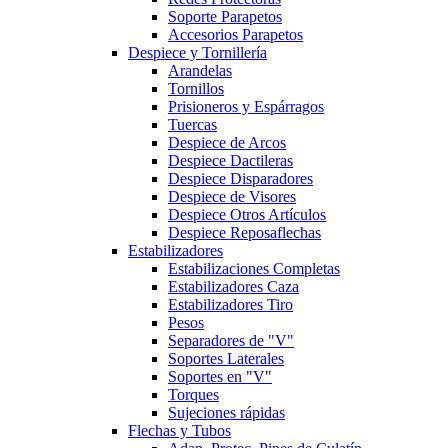
Soporte Parapetos
Accesorios Parapetos
Despiece y Tornillería
Arandelas
Tornillos
Prisioneros y Espárragos
Tuercas
Despiece de Arcos
Despiece Dactileras
Despiece Disparadores
Despiece de Visores
Despiece Otros Artículos
Despiece Reposaflechas
Estabilizadores
Estabilizaciones Completas
Estabilizadores Caza
Estabilizadores Tiro
Pesos
Separadores de "V"
Soportes Laterales
Soportes en "V"
Torques
Sujeciones rápidas
Flechas y Tubos