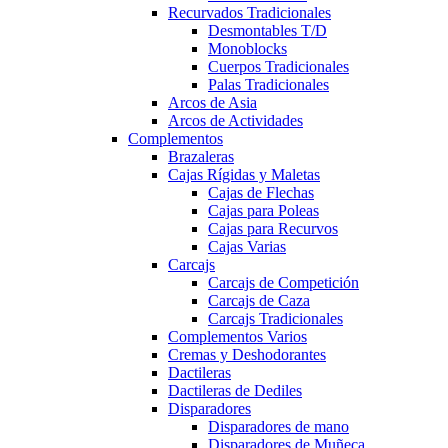
Recurvados Tradicionales
Desmontables T/D
Monoblocks
Cuerpos Tradicionales
Palas Tradicionales
Arcos de Asia
Arcos de Actividades
Complementos
Brazaleras
Cajas Rígidas y Maletas
Cajas de Flechas
Cajas para Poleas
Cajas para Recurvos
Cajas Varias
Carcajs
Carcajs de Competición
Carcajs de Caza
Carcajs Tradicionales
Complementos Varios
Cremas y Deshodorantes
Dactileras
Dactileras de Dediles
Disparadores
Disparadores de mano
Disparadores de Muñeca