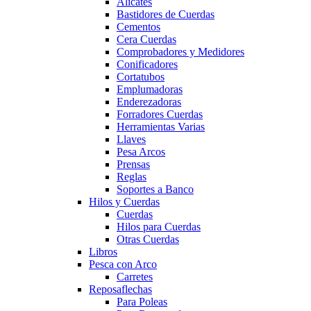
Alicates
Bastidores de Cuerdas
Cementos
Cera Cuerdas
Comprobadores y Medidores
Conificadores
Cortatubos
Emplumadoras
Enderezadoras
Forradores Cuerdas
Herramientas Varias
Llaves
Pesa Arcos
Prensas
Reglas
Soportes a Banco
Hilos y Cuerdas
Cuerdas
Hilos para Cuerdas
Otras Cuerdas
Libros
Pesca con Arco
Carretes
Reposaflechas
Para Poleas