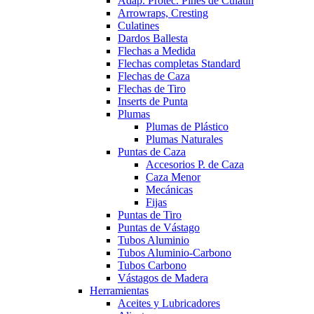
Adap. Protec. Pines de Culatín
Arrowraps, Cresting
Culatines
Dardos Ballesta
Flechas a Medida
Flechas completas Standard
Flechas de Caza
Flechas de Tiro
Inserts de Punta
Plumas
Plumas de Plástico
Plumas Naturales
Puntas de Caza
Accesorios P. de Caza
Caza Menor
Mecánicas
Fijas
Puntas de Tiro
Puntas de Vástago
Tubos Aluminio
Tubos Aluminio-Carbono
Tubos Carbono
Vástagos de Madera
Herramientas
Aceites y Lubricadores