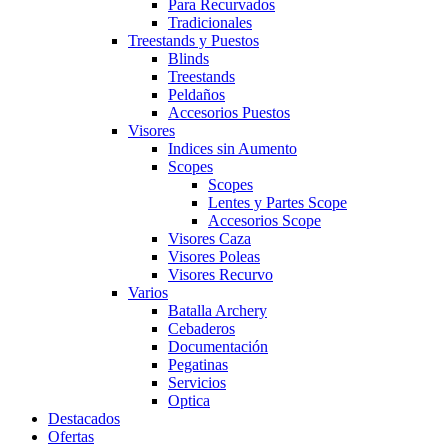
Para Recurvados
Tradicionales
Treestands y Puestos
Blinds
Treestands
Peldaños
Accesorios Puestos
Visores
Indices sin Aumento
Scopes
Scopes
Lentes y Partes Scope
Accesorios Scope
Visores Caza
Visores Poleas
Visores Recurvo
Varios
Batalla Archery
Cebaderos
Documentación
Pegatinas
Servicios
Optica
Destacados
Ofertas