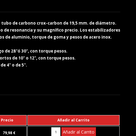
n tubo de carbono crox-carbon de 19,5 mm. de diámetro.
do de resonancia y su magnífico precio. Los estabilizadores
os de aluminio, torque de goma y pesos de acero inox.
rgo de 28"ó 30", con torque pesos.
cortos de 10" o 12", con torque pesos.
de 4" o de 5".
.
Precio
Añadir al Carrito
Añadir al Carrito
79,98 €