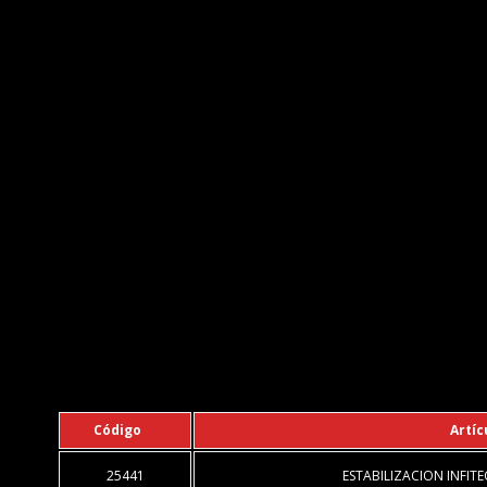
Código
Artíc
25441
ESTABILIZACION INFIT