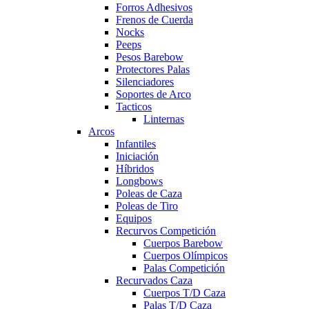
Forros Adhesivos
Frenos de Cuerda
Nocks
Peeps
Pesos Barebow
Protectores Palas
Silenciadores
Soportes de Arco
Tacticos
Linternas
Arcos
Infantiles
Iniciación
Híbridos
Longbows
Poleas de Caza
Poleas de Tiro
Equipos
Recurvos Competición
Cuerpos Barebow
Cuerpos Olímpicos
Palas Competición
Recurvados Caza
Cuerpos T/D Caza
Palas T/D Caza