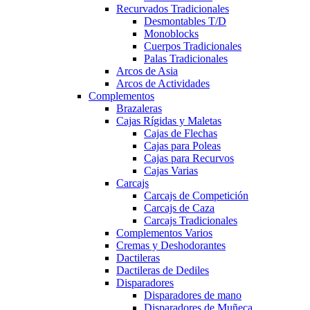
Recurvados Tradicionales
Desmontables T/D
Monoblocks
Cuerpos Tradicionales
Palas Tradicionales
Arcos de Asia
Arcos de Actividades
Complementos
Brazaleras
Cajas Rígidas y Maletas
Cajas de Flechas
Cajas para Poleas
Cajas para Recurvos
Cajas Varias
Carcajs
Carcajs de Competición
Carcajs de Caza
Carcajs Tradicionales
Complementos Varios
Cremas y Deshodorantes
Dactileras
Dactileras de Dediles
Disparadores
Disparadores de mano
Disparadores de Muñeca