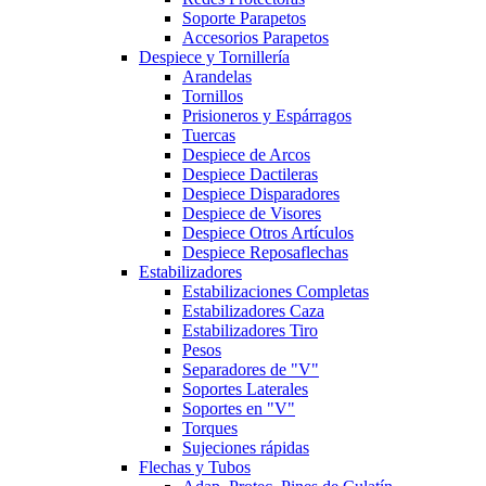
Soporte Parapetos
Accesorios Parapetos
Despiece y Tornillería
Arandelas
Tornillos
Prisioneros y Espárragos
Tuercas
Despiece de Arcos
Despiece Dactileras
Despiece Disparadores
Despiece de Visores
Despiece Otros Artículos
Despiece Reposaflechas
Estabilizadores
Estabilizaciones Completas
Estabilizadores Caza
Estabilizadores Tiro
Pesos
Separadores de "V"
Soportes Laterales
Soportes en "V"
Torques
Sujeciones rápidas
Flechas y Tubos