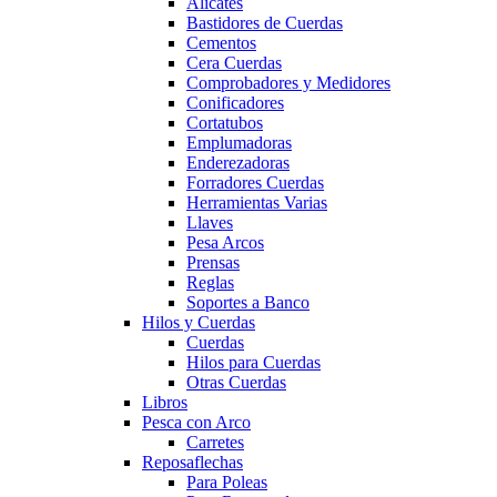
Alicates
Bastidores de Cuerdas
Cementos
Cera Cuerdas
Comprobadores y Medidores
Conificadores
Cortatubos
Emplumadoras
Enderezadoras
Forradores Cuerdas
Herramientas Varias
Llaves
Pesa Arcos
Prensas
Reglas
Soportes a Banco
Hilos y Cuerdas
Cuerdas
Hilos para Cuerdas
Otras Cuerdas
Libros
Pesca con Arco
Carretes
Reposaflechas
Para Poleas