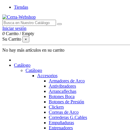
Tiendas
Iniciar sesión
0
Carrito
/
Empty
Su Carrito
×
No hay más artículos en su carrito
Catálogo
Catálogo
Accesorios
Armadores de Arco
Antivibradores
Arrancaflechas
Botones Boca
Botones de Presión
Clickers
Correas de Arco
Correderas G.Cables
Empuñaduras
Entrenadores