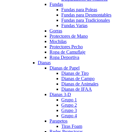
Fundas
Fundas para Poleas
Fundas para Desmontables
Fundas para Tradicionales
Fundas Varias
Gorras
Protectores de Mano
Mochilas
Protectores Pecho
Ropa de Camuflaje
Ropa Deportiva
Dianas
Dianas de Papel
Dianas de Tiro
Dianas de Campo
Dianas de Animales
Dianas de IFAA
Dianas 3-D
Grupo 1
Grupo 2
Grupo 3
Grupo 4
Parapetos
Tiras Foam
Redes Protectoras