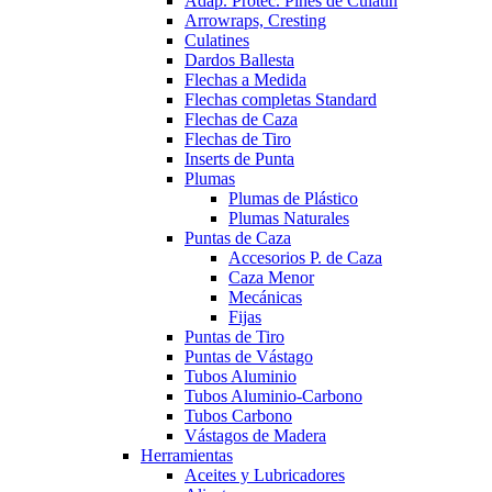
Adap. Protec. Pines de Culatín
Arrowraps, Cresting
Culatines
Dardos Ballesta
Flechas a Medida
Flechas completas Standard
Flechas de Caza
Flechas de Tiro
Inserts de Punta
Plumas
Plumas de Plástico
Plumas Naturales
Puntas de Caza
Accesorios P. de Caza
Caza Menor
Mecánicas
Fijas
Puntas de Tiro
Puntas de Vástago
Tubos Aluminio
Tubos Aluminio-Carbono
Tubos Carbono
Vástagos de Madera
Herramientas
Aceites y Lubricadores