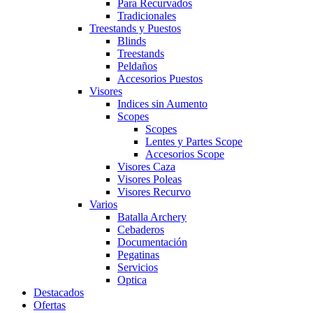
Para Recurvados
Tradicionales
Treestands y Puestos
Blinds
Treestands
Peldaños
Accesorios Puestos
Visores
Indices sin Aumento
Scopes
Scopes
Lentes y Partes Scope
Accesorios Scope
Visores Caza
Visores Poleas
Visores Recurvo
Varios
Batalla Archery
Cebaderos
Documentación
Pegatinas
Servicios
Optica
Destacados
Ofertas