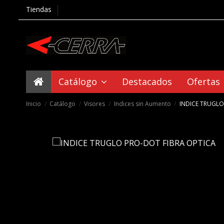
Tiendas
Catálogo
Destacados
Ofertas
Inicio
Catálogo
Visores
Indices sin Aumento
INDICE TRUGLO