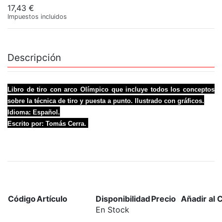
17,43 €
Impuestos incluidos
Descripción
Libro de tiro con arco Olímpico que incluye todos los conceptos
sobre la técnica de tiro y puesta a punto. Ilustrado con gráficos.
Idioma: Español.
Escrito por: Tomás Cerra.
Código
Artículo
Disponibilidad
Precio
Añadir al C
En Stock