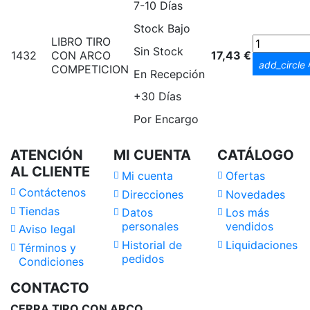
7-10 Días
Stock Bajo
LIBRO TIRO
Sin Stock
1432
CON ARCO
17,43 €
A
add_circle
COMPETICION
En Recepción
+30 Días
Por Encargo
ATENCIÓN
MI CUENTA
CATÁLOGO
AL CLIENTE
Mi cuenta
Ofertas
Contáctenos
Direcciones
Novedades
Tiendas
Datos
Los más
personales
vendidos
Aviso legal
Historial de
Liquidaciones
Términos y
pedidos
Condiciones
CONTACTO
CERRA TIRO CON ARCO