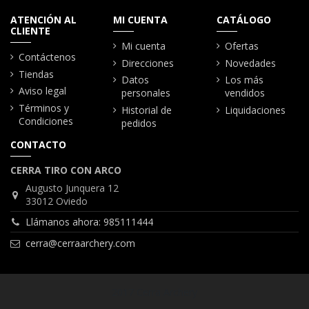
ATENCIÓN AL
MI CUENTA
CATÁLOGO
CLIENTE
Mi cuenta
Ofertas
Contáctenos
Direcciones
Novedades
Tiendas
Datos
Los más
Aviso legal
personales
vendidos
Términos y
Historial de
Liquidaciones
Condiciones
pedidos
CONTACTO
CERRA TIRO CON ARCO
Augusto Junquera 12
33012 Oviedo
Llámanos ahora: 985111444
cerra@cerraarchery.com
2017 Cerra Archery