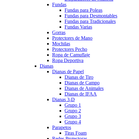
Fundas
Fundas para Poleas
Fundas para Desmontables
Fundas para Tradicionales
Fundas Varias
Gorras
Protectores de Mano
Mochilas
Protectores Pecho
Ropa de Camuflaje
Ropa Deportiva
Dianas
Dianas de Papel
Dianas de Tiro
Dianas de Campo
Dianas de Animales
Dianas de IFAA
Dianas 3-D
Grupo 1
Grupo 2
Grupo 3
Grupo 4
Parapetos
Tiras Foam
Redes Protectoras