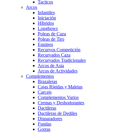
Tacticos
Arcos
Infantiles
Iniciación
Híbridos
Longbows
Poleas de Caza
Poleas de Tiro
Equipos
Recurvos Competición
Recurvados Caza
Recurvados Tradicionales
Arcos de Asia
Arcos de Actividades
Complementos
Brazaleras
Cajas Rígidas y Maletas
Carcajs
Complementos Varios
Cremas y Deshodorantes
Dactileras
Dactileras de Dediles
Disparadores
Fundas
Gorras