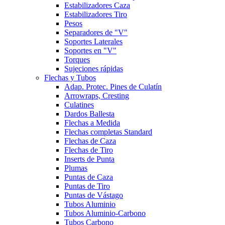
Estabilizadores Caza
Estabilizadores Tiro
Pesos
Separadores de "V"
Soportes Laterales
Soportes en "V"
Torques
Sujeciones rápidas
Flechas y Tubos
Adap. Protec. Pines de Culatín
Arrowraps, Cresting
Culatines
Dardos Ballesta
Flechas a Medida
Flechas completas Standard
Flechas de Caza
Flechas de Tiro
Inserts de Punta
Plumas
Puntas de Caza
Puntas de Tiro
Puntas de Vástago
Tubos Aluminio
Tubos Aluminio-Carbono
Tubos Carbono