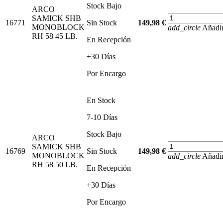
Stock Bajo
ARCO
SAMICK SHB
16771
Sin Stock
149,98 €
MONOBLOCK
add_circle
Añadir
RH 58 45 LB.
En Recepción
+30 Días
Por Encargo
En Stock
7-10 Días
Stock Bajo
ARCO
SAMICK SHB
16769
Sin Stock
149,98 €
MONOBLOCK
add_circle
Añadir
RH 58 50 LB.
En Recepción
+30 Días
Por Encargo