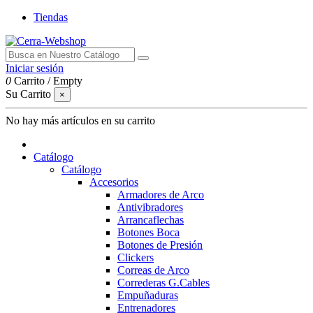
Tiendas
Iniciar sesión
0
Carrito
/
Empty
Su Carrito
×
No hay más artículos en su carrito
Catálogo
Catálogo
Accesorios
Armadores de Arco
Antivibradores
Arrancaflechas
Botones Boca
Botones de Presión
Clickers
Correas de Arco
Correderas G.Cables
Empuñaduras
Entrenadores