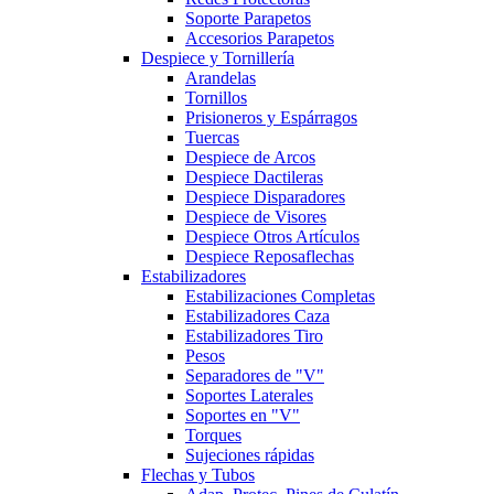
Soporte Parapetos
Accesorios Parapetos
Despiece y Tornillería
Arandelas
Tornillos
Prisioneros y Espárragos
Tuercas
Despiece de Arcos
Despiece Dactileras
Despiece Disparadores
Despiece de Visores
Despiece Otros Artículos
Despiece Reposaflechas
Estabilizadores
Estabilizaciones Completas
Estabilizadores Caza
Estabilizadores Tiro
Pesos
Separadores de "V"
Soportes Laterales
Soportes en "V"
Torques
Sujeciones rápidas
Flechas y Tubos