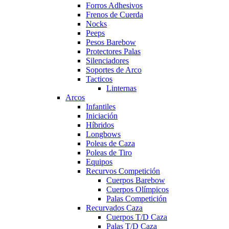
Forros Adhesivos
Frenos de Cuerda
Nocks
Peeps
Pesos Barebow
Protectores Palas
Silenciadores
Soportes de Arco
Tacticos
Linternas
Arcos
Infantiles
Iniciación
Híbridos
Longbows
Poleas de Caza
Poleas de Tiro
Equipos
Recurvos Competición
Cuerpos Barebow
Cuerpos Olímpicos
Palas Competición
Recurvados Caza
Cuerpos T/D Caza
Palas T/D Caza