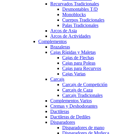
Recurvados Tradicionales
Desmontables T/D
Monoblocks
Cuerpos Tradicionales
Palas Tradicionales
Arcos de Asia
Arcos de Actividades
Complementos
Brazaleras
Cajas Rígidas y Maletas
Cajas de Flechas
Cajas para Poleas
Cajas para Recurvos
Cajas Varias
Carcajs
Carcajs de Competición
Carcajs de Caza
Carcajs Tradicionales
Complementos Varios
Cremas y Deshodorantes
Dactileras
Dactileras de Dediles
Disparadores
Disparadores de mano
Disparadores de Muñeca