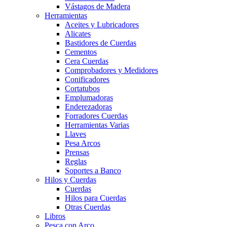
Vástagos de Madera
Herramientas
Aceites y Lubricadores
Alicates
Bastidores de Cuerdas
Cementos
Cera Cuerdas
Comprobadores y Medidores
Conificadores
Cortatubos
Emplumadoras
Enderezadoras
Forradores Cuerdas
Herramientas Varias
Llaves
Pesa Arcos
Prensas
Reglas
Soportes a Banco
Hilos y Cuerdas
Cuerdas
Hilos para Cuerdas
Otras Cuerdas
Libros
Pesca con Arco