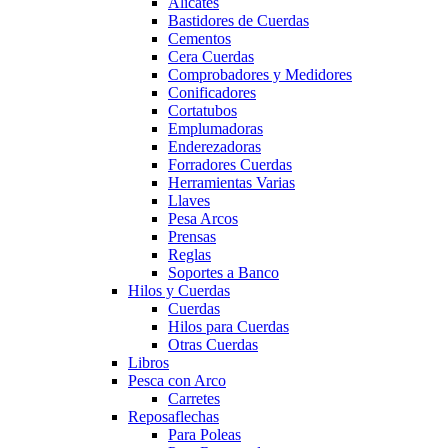
Alicates
Bastidores de Cuerdas
Cementos
Cera Cuerdas
Comprobadores y Medidores
Conificadores
Cortatubos
Emplumadoras
Enderezadoras
Forradores Cuerdas
Herramientas Varias
Llaves
Pesa Arcos
Prensas
Reglas
Soportes a Banco
Hilos y Cuerdas
Cuerdas
Hilos para Cuerdas
Otras Cuerdas
Libros
Pesca con Arco
Carretes
Reposaflechas
Para Poleas