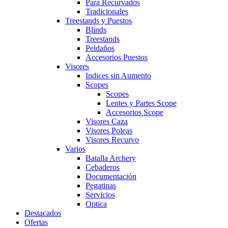
Para Recurvados
Tradicionales
Treestands y Puestos
Blinds
Treestands
Peldaños
Accesorios Puestos
Visores
Indices sin Aumento
Scopes
Scopes
Lentes y Partes Scope
Accesorios Scope
Visores Caza
Visores Poleas
Visores Recurvo
Varios
Batalla Archery
Cebaderos
Documentación
Pegatinas
Servicios
Optica
Destacados
Ofertas