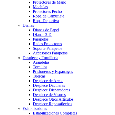
Protectores de Mano
Mochilas
Protectores Pecho
Ropa de Camuflaje
Ropa Deportiva
Dianas
Dianas de Papel
Dianas 3-D
Parapetos
Redes Protectoras
Soporte Parapetos
Accesorios Parapetos
Despiece y Tornillería
Arandelas
Tornillos
Prisioneros y Espárragos
Tuercas
Despiece de Arcos
Despiece Dactileras
Despiece Disparadores
Despiece de Visores
Despiece Otros Artículos
Despiece Reposaflechas
Estabilizadores
Estabilizaciones Completas