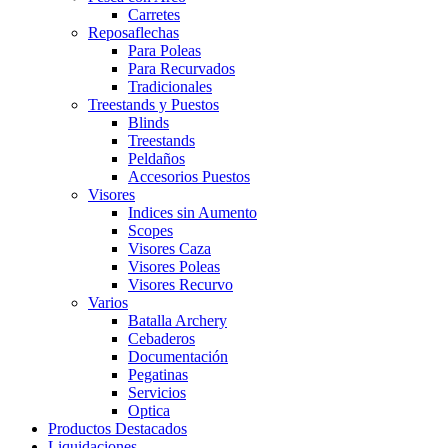
Carretes
Reposaflechas
Para Poleas
Para Recurvados
Tradicionales
Treestands y Puestos
Blinds
Treestands
Peldaños
Accesorios Puestos
Visores
Indices sin Aumento
Scopes
Visores Caza
Visores Poleas
Visores Recurvo
Varios
Batalla Archery
Cebaderos
Documentación
Pegatinas
Servicios
Optica
Productos Destacados
Liquidaciones