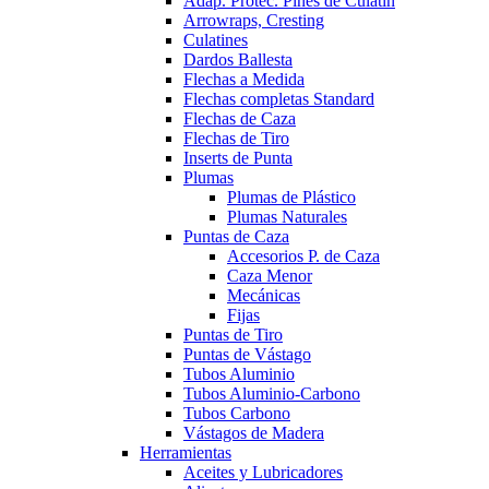
Adap. Protec. Pines de Culatín
Arrowraps, Cresting
Culatines
Dardos Ballesta
Flechas a Medida
Flechas completas Standard
Flechas de Caza
Flechas de Tiro
Inserts de Punta
Plumas
Plumas de Plástico
Plumas Naturales
Puntas de Caza
Accesorios P. de Caza
Caza Menor
Mecánicas
Fijas
Puntas de Tiro
Puntas de Vástago
Tubos Aluminio
Tubos Aluminio-Carbono
Tubos Carbono
Vástagos de Madera
Herramientas
Aceites y Lubricadores