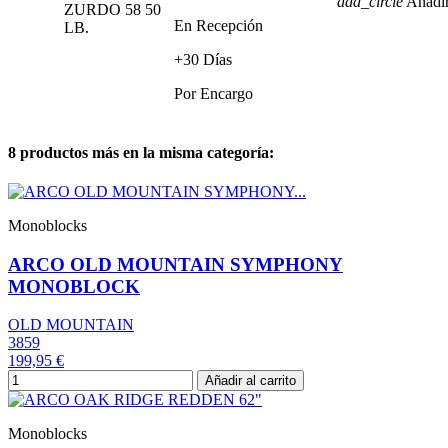
add_circle
Añadir
ZURDO 58 50
En Recepción
LB.
+30 Días
Por Encargo
8 productos más en la misma categoría:
Monoblocks
ARCO OLD MOUNTAIN SYMPHONY
MONOBLOCK
OLD MOUNTAIN
3859
199,95 €
Añadir al carrito
Monoblocks