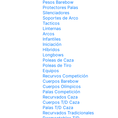
Pesos Barebow
Protectores Palas
Silenciadores
Soportes de Arco
Tacticos
Linternas
Arcos
Infantiles
Iniciación
Híbridos
Longbows
Poleas de Caza
Poleas de Tiro
Equipos
Recurvos Competición
Cuerpos Barebow
Cuerpos Olímpicos
Palas Competición
Recurvados Caza
Cuerpos T/D Caza
Palas T/D Caza
Recurvados Tradicionales
Desmontables T/D