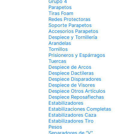
Grupo 4
Parapetos
Tiras Foam
Redes Protectoras
Soporte Parapetos
Accesorios Parapetos
Despiece y Tornillería
Arandelas
Tornillos
Prisioneros y Espárragos
Tuercas
Despiece de Arcos
Despiece Dactileras
Despiece Disparadores
Despiece de Visores
Despiece Otros Artículos
Despiece Reposaflechas
Estabilizadores
Estabilizaciones Completas
Estabilizadores Caza
Estabilizadores Tiro
Pesos
Separadores de "V"