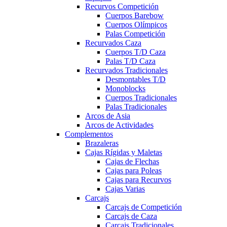
Recurvos Competición
Cuerpos Barebow
Cuerpos Olímpicos
Palas Competición
Recurvados Caza
Cuerpos T/D Caza
Palas T/D Caza
Recurvados Tradicionales
Desmontables T/D
Monoblocks
Cuerpos Tradicionales
Palas Tradicionales
Arcos de Asia
Arcos de Actividades
Complementos
Brazaleras
Cajas Rígidas y Maletas
Cajas de Flechas
Cajas para Poleas
Cajas para Recurvos
Cajas Varias
Carcajs
Carcajs de Competición
Carcajs de Caza
Carcajs Tradicionales