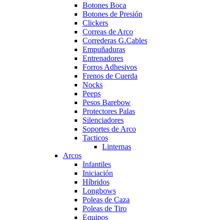
Botones Boca
Botones de Presión
Clickers
Correas de Arco
Correderas G.Cables
Empuñaduras
Entrenadores
Forros Adhesivos
Frenos de Cuerda
Nocks
Peeps
Pesos Barebow
Protectores Palas
Silenciadores
Soportes de Arco
Tacticos
Linternas
Arcos
Infantiles
Iniciación
Híbridos
Longbows
Poleas de Caza
Poleas de Tiro
Equipos