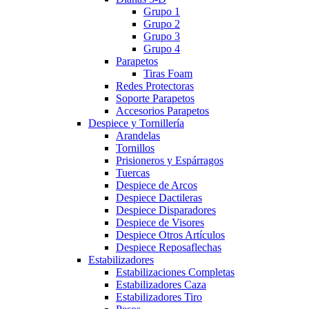
Grupo 1
Grupo 2
Grupo 3
Grupo 4
Parapetos
Tiras Foam
Redes Protectoras
Soporte Parapetos
Accesorios Parapetos
Despiece y Tornillería
Arandelas
Tornillos
Prisioneros y Espárragos
Tuercas
Despiece de Arcos
Despiece Dactileras
Despiece Disparadores
Despiece de Visores
Despiece Otros Artículos
Despiece Reposaflechas
Estabilizadores
Estabilizaciones Completas
Estabilizadores Caza
Estabilizadores Tiro