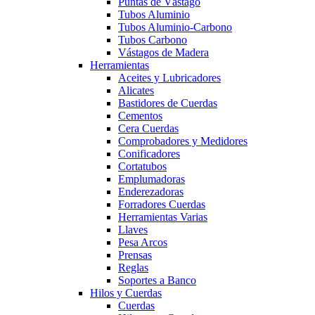
Puntas de Vástago
Tubos Aluminio
Tubos Aluminio-Carbono
Tubos Carbono
Vástagos de Madera
Herramientas
Aceites y Lubricadores
Alicates
Bastidores de Cuerdas
Cementos
Cera Cuerdas
Comprobadores y Medidores
Conificadores
Cortatubos
Emplumadoras
Enderezadoras
Forradores Cuerdas
Herramientas Varias
Llaves
Pesa Arcos
Prensas
Reglas
Soportes a Banco
Hilos y Cuerdas
Cuerdas