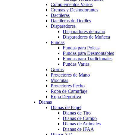
Complementos Varios
Cremas y Deshodorantes
Dactileras
Dactileras de Dediles
Disparadores
Disparadores de mano
Disparadores de Muñeca
Fundas
Fundas para Poleas
Fundas para Desmontables
Fundas para Tradicionales
Fundas Varias
Gorras
Protectores de Mano
Mochilas
Protectores Pecho
Ropa de Camuflaje
Ropa Deportiva
Dianas
Dianas de Papel
Dianas de Tiro
Dianas de Campo
Dianas de Animales
Dianas de IFAA
Dianas 3-D