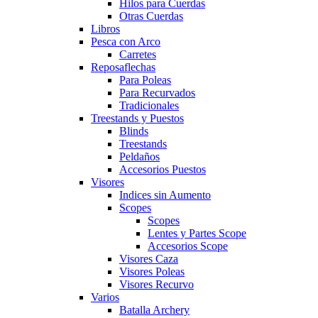
Hilos para Cuerdas
Otras Cuerdas
Libros
Pesca con Arco
Carretes
Reposaflechas
Para Poleas
Para Recurvados
Tradicionales
Treestands y Puestos
Blinds
Treestands
Peldaños
Accesorios Puestos
Visores
Indices sin Aumento
Scopes
Scopes
Lentes y Partes Scope
Accesorios Scope
Visores Caza
Visores Poleas
Visores Recurvo
Varios
Batalla Archery