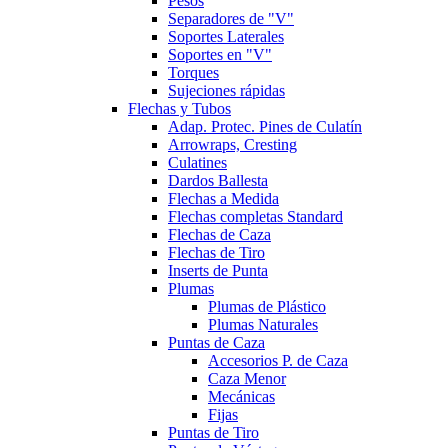
Pesos
Separadores de "V"
Soportes Laterales
Soportes en "V"
Torques
Sujeciones rápidas
Flechas y Tubos
Adap. Protec. Pines de Culatín
Arrowraps, Cresting
Culatines
Dardos Ballesta
Flechas a Medida
Flechas completas Standard
Flechas de Caza
Flechas de Tiro
Inserts de Punta
Plumas
Plumas de Plástico
Plumas Naturales
Puntas de Caza
Accesorios P. de Caza
Caza Menor
Mecánicas
Fijas
Puntas de Tiro