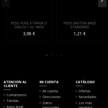
PESO FUSE X-TAPER (1
PESO EASTON BASE
DISCO) 1 oz. INOX
STANDARD
3,98 €
1,21 €
ATENCIÓN AL
MI CUENTA
CATÁLOGO
CLIENTE
Mi cuenta
Ofertas
Contáctenos
Direcciones
Novedades
Tiendas
Datos
Los más
Aviso legal
personales
vendidos