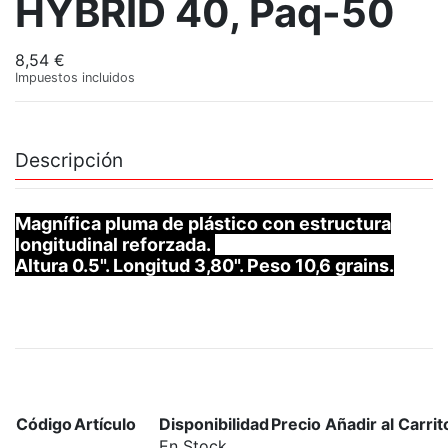
HYBRID 40, Paq-50
8,54 €
Impuestos incluidos
Descripción
Magnífica pluma de plástico con estructura
longitudinal reforzada.
Altura 0.5". Longitud 3,80". Peso 10,6 grains.
Código
Artículo
Disponibilidad
Precio
Añadir al Carrit
En Stock