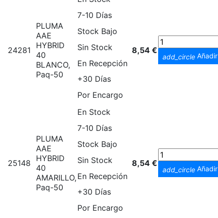
7-10 Días
PLUMA
Stock Bajo
AAE
HYBRID
Sin Stock
24281
8,54 €
40
Añadir 
add_circle
En Recepción
BLANCO,
Paq-50
+30 Días
Por Encargo
En Stock
7-10 Días
PLUMA
Stock Bajo
AAE
HYBRID
Sin Stock
25148
8,54 €
40
Añadir 
add_circle
En Recepción
AMARILLO,
Paq-50
+30 Días
Por Encargo