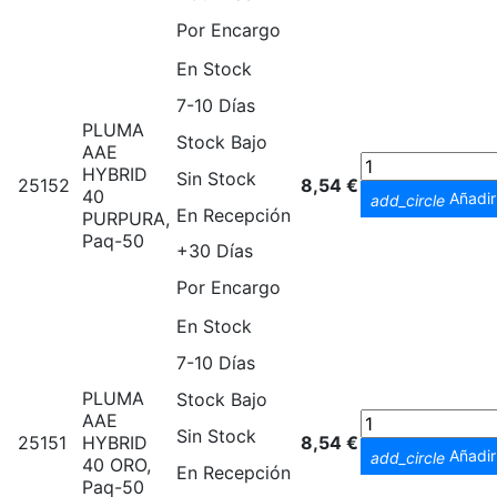
Por Encargo
En Stock
7-10 Días
PLUMA
Stock Bajo
AAE
HYBRID
Sin Stock
25152
8,54 €
40
Añadir 
add_circle
En Recepción
PURPURA,
Paq-50
+30 Días
Por Encargo
En Stock
7-10 Días
PLUMA
Stock Bajo
AAE
Sin Stock
25151
HYBRID
8,54 €
Añadir 
add_circle
40 ORO,
En Recepción
Paq-50