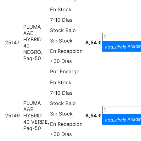
En Stock
7-10 Días
PLUMA
Stock Bajo
AAE
HYBRID
Sin Stock
25147
8,54 €
40
Añadir 
add_circle
En Recepción
NEGRO,
Paq-50
+30 Días
Por Encargo
En Stock
7-10 Días
PLUMA
Stock Bajo
AAE
Sin Stock
25149
HYBRID
8,54 €
Añadir 
add_circle
40 VERDE,
En Recepción
Paq-50
+30 Días