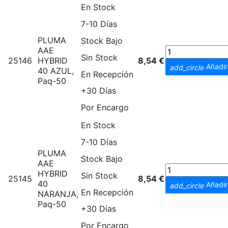
En Stock
7-10 Días
PLUMA
Stock Bajo
AAE
Sin Stock
25146
HYBRID
8,54 €
Añadir 
add_circle
40 AZUL,
En Recepción
Paq-50
+30 Días
Por Encargo
En Stock
7-10 Días
PLUMA
Stock Bajo
AAE
HYBRID
Sin Stock
25145
8,54 €
40
Añadir 
add_circle
En Recepción
NARANJA,
Paq-50
+30 Días
Por Encargo