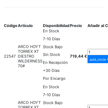
Código
Artículo
Disponibilidad
Precio
Añadir al C
En Stock
7-10 Días
ARCO HOYT
Stock Bajo
TORREX XT
Sin Stock
22547
DIESTRO
719,44 €
A
add_circle
WILDERNESS
En Recepción
70#
+30 Días
Por Encargo
En Stock
7-10 Días
ARCO HOYT
Stock Bajo
TORREX XT