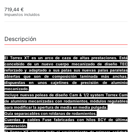
719,44 €
Impuestos incluidos
Descripción
El Torrex XT es un arco de caza de altas prestaciones. Está
concebido de un nuevo cuerpo mecanizado de diseño TEC
reforzado y adaptado a sus palas sus nuevas palas paralelas
abiertas que son de composición laminada más anchas,
dispuestas en unos cajetines de precisión de aluminio
mecanizado.
Incluye nuevas poleas de diseño Cam & 1/2 system Torrex Cam
de aluminio mecanizadas con rodamientos, módulos regulables
para modificar la apertura de media en media pulgada.
Guía separacables con roldanas de rodamientos.
Cuerdas y cables Fuse fabricadas con hilos BCY de última
generación.