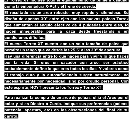
El Torrex XT incluye todo el equipamiento de primera calidad,
como la empuñadura X-Act y el freno de cuerda.
El resultado es un arco robusto, muy rápido y silencioso. Su
diseño de apenas 30" entre ejes con las nuevas poleas Torrex
que aumentan el ángulo efectivo de 4 pulgadas entre ejes, lo
hacen inmejorable para la caza desde treestands o en
condiciones difíciles.
El nuevo Torrex XT cuenta con un solo tamaño de polea que
permite un rango que va desde las 25.5" a las 30" de apertura.
Hay una diferencia entre lo que haces para vivir y lo que haces
por la vida. Si eres un cazador con arco, ser práctico
probablemente define lo que eres todos los días. Y valores como
el trabajo duro y la autosuficiencia surgen naturalmente, no
necesariamente por necesidad, sino por orgullo personal. Con
este espíritu, HOYT presenta los Torrex y Torrex XT.
Para realizar la compra de un arco de poleas, elija el Arco por el
color y si es Diestro ó Zurdo. Indique sus preferencias (poleas,
potencia, apertura, etc) en las observaciones del final de su
carrito
.