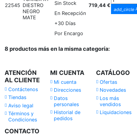
Sin Stock
22545
DIESTRO
719,44 €
A
add_circle
NEGRO
En Recepción
MATE
+30 Días
Por Encargo
8 productos más en la misma categoría:
ATENCIÓN
MI CUENTA
CATÁLOGO
AL CLIENTE
Mi cuenta
Ofertas
Contáctenos
Direcciones
Novedades
Tiendas
Datos
Los más
personales
vendidos
Aviso legal
Historial de
Liquidaciones
Términos y
pedidos
Condiciones
CONTACTO