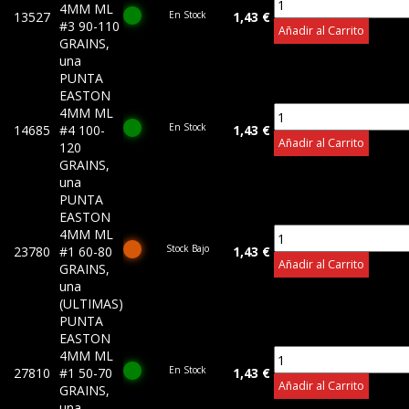
4MM ML
13527
En Stock
1,43 €
#3 90-110
Añadir al Carrito
GRAINS,
una
PUNTA
EASTON
4MM ML
En Stock
14685
#4 100-
1,43 €
Añadir al Carrito
120
GRAINS,
una
PUNTA
EASTON
4MM ML
Stock Bajo
23780
#1 60-80
1,43 €
Añadir al Carrito
GRAINS,
una
(ULTIMAS)
PUNTA
EASTON
4MM ML
En Stock
27810
#1 50-70
1,43 €
Añadir al Carrito
GRAINS,
una