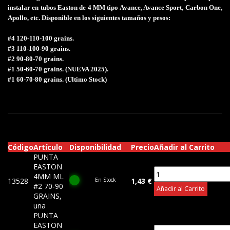
instalar en tubos Easton de 4 MM tipo Avance, Avance Sport, Carbon One,
Apollo, etc. Disponible en los siguientes tamaños y pesos:
#4 120-110-100 grains.
#3 110-100-90 grains.
#2 90-80-70 grains.
#1 50-60-70 grains. (NUEVA 2025).
#1 60-70-80 grains. (Ultimo Stock)
Código
Artículo
Disponibilidad
Precio
Añadir al Carrito
PUNTA
EASTON
4MM ML
13528
En Stock
1,43 €
#2 70-90
Añadir al Carrito
GRAINS,
una
PUNTA
EASTON