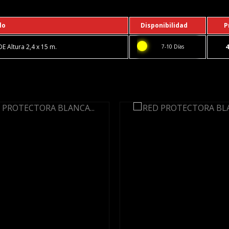
lo
Disponibilidad
P
 Altura 2,4 x 15 m.
4
7-10 Días