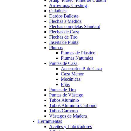
Adap. Protec. Pines de Culatín
Arrowraps, Cresting
Culatines
Dardos Ballesta
Flechas a Medida
Flechas completas Standard
Flechas de Caza
Flechas de Tiro
Inserts de Punta
Plumas
Plumas de Plástico
Plumas Naturales
Puntas de Caza
Accesorios P. de Caza
Caza Menor
Mecánicas
Fijas
Puntas de Tiro
Puntas de Vástago
Tubos Aluminio
Tubos Aluminio-Carbono
Tubos Carbono
Vástagos de Madera
Herramientas
Aceites y Lubricadores