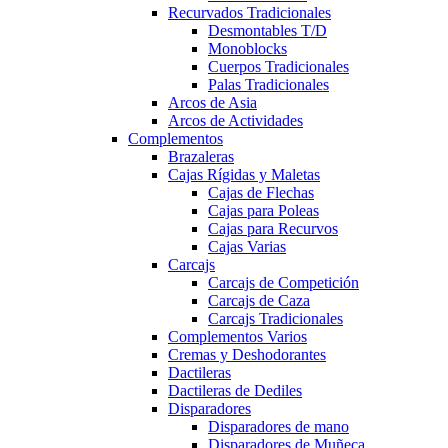
Recurvados Tradicionales
Desmontables T/D
Monoblocks
Cuerpos Tradicionales
Palas Tradicionales
Arcos de Asia
Arcos de Actividades
Complementos
Brazaleras
Cajas Rígidas y Maletas
Cajas de Flechas
Cajas para Poleas
Cajas para Recurvos
Cajas Varias
Carcajs
Carcajs de Competición
Carcajs de Caza
Carcajs Tradicionales
Complementos Varios
Cremas y Deshodorantes
Dactileras
Dactileras de Dediles
Disparadores
Disparadores de mano
Disparadores de Muñeca