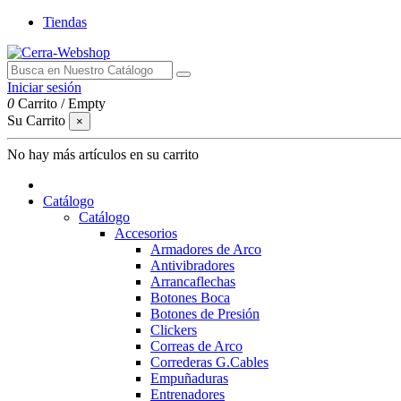
Tiendas
Iniciar sesión
0
Carrito
/
Empty
Su Carrito
×
No hay más artículos en su carrito
Catálogo
Catálogo
Accesorios
Armadores de Arco
Antivibradores
Arrancaflechas
Botones Boca
Botones de Presión
Clickers
Correas de Arco
Correderas G.Cables
Empuñaduras
Entrenadores