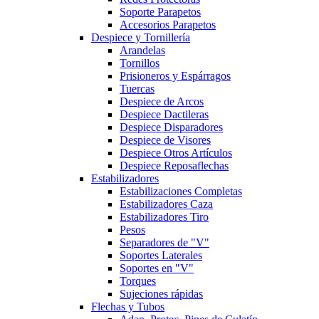
Soporte Parapetos
Accesorios Parapetos
Despiece y Tornillería
Arandelas
Tornillos
Prisioneros y Espárragos
Tuercas
Despiece de Arcos
Despiece Dactileras
Despiece Disparadores
Despiece de Visores
Despiece Otros Artículos
Despiece Reposaflechas
Estabilizadores
Estabilizaciones Completas
Estabilizadores Caza
Estabilizadores Tiro
Pesos
Separadores de "V"
Soportes Laterales
Soportes en "V"
Torques
Sujeciones rápidas
Flechas y Tubos