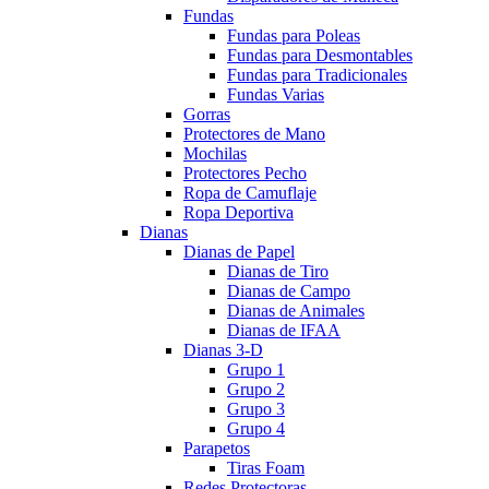
Fundas
Fundas para Poleas
Fundas para Desmontables
Fundas para Tradicionales
Fundas Varias
Gorras
Protectores de Mano
Mochilas
Protectores Pecho
Ropa de Camuflaje
Ropa Deportiva
Dianas
Dianas de Papel
Dianas de Tiro
Dianas de Campo
Dianas de Animales
Dianas de IFAA
Dianas 3-D
Grupo 1
Grupo 2
Grupo 3
Grupo 4
Parapetos
Tiras Foam
Redes Protectoras