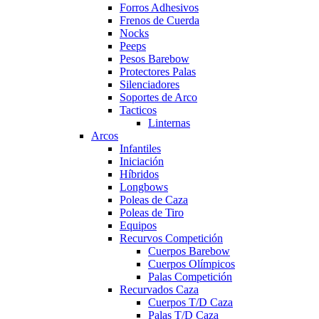
Forros Adhesivos
Frenos de Cuerda
Nocks
Peeps
Pesos Barebow
Protectores Palas
Silenciadores
Soportes de Arco
Tacticos
Linternas
Arcos
Infantiles
Iniciación
Híbridos
Longbows
Poleas de Caza
Poleas de Tiro
Equipos
Recurvos Competición
Cuerpos Barebow
Cuerpos Olímpicos
Palas Competición
Recurvados Caza
Cuerpos T/D Caza
Palas T/D Caza