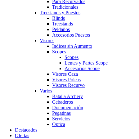
Para Recurvados
Tradicionales
Treestands y Puestos
Blinds
Treestands
Peldaños
Accesorios Puestos
Visores
Indices sin Aumento
Scopes
Scopes
Lentes y Partes Scope
Accesorios Scope
Visores Caza
Visores Poleas
Visores Recurvo
Varios
Batalla Archery
Cebaderos
Documentación
Pegatinas
Servicios
Optica
Destacados
Ofertas