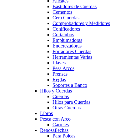
Alicates
Bastidores de Cuerdas
Cementos
Cera Cuerdas
Comprobadores y Medidores
Conificadores
Cortatubos
Emplumadoras
Enderezadoras
Forradores Cuerdas
Herramientas Varias
Llaves
Pesa Arcos
Prensas
Reglas
Soportes a Banco
Hilos y Cuerdas
Cuerdas
Hilos para Cuerdas
Otras Cuerdas
Libros
Pesca con Arco
Carretes
Reposaflechas
Para Poleas