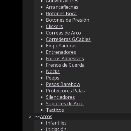
Antivibradores
Arrancaflechas
Botones Boca
Botones de Presión
Clickers
Correas de Arco
Correderas G.Cables
Empuñaduras
Entrenadores
Forros Adhesivos
Frenos de Cuerda
Nocks
Peeps
Pesos Barebow
Protectores Palas
Silenciadores
Soportes de Arco
Tacticos
Arcos
Infantiles
Iniciación