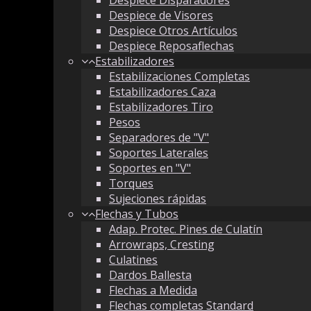
Despiece de Visores
Despiece Otros Artículos
Despiece Reposaflechas
Estabilizadores
Estabilizaciones Completas
Estabilizadores Caza
Estabilizadores Tiro
Pesos
Separadores de "V"
Soportes Laterales
Soportes en "V"
Torques
Sujeciones rápidas
Flechas y Tubos
Adap. Protec. Pines de Culatín
Arrowraps, Cresting
Culatines
Dardos Ballesta
Flechas a Medida
Flechas completas Standard