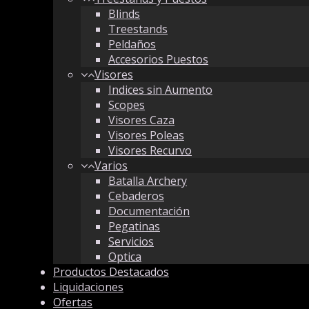
Blinds
Treestands
Peldaños
Accesorios Puestos
Visores
Indices sin Aumento
Scopes
Visores Caza
Visores Poleas
Visores Recurvo
Varios
Batalla Archery
Cebaderos
Documentación
Pegatinas
Servicios
Optica
Productos Destacados
Liquidaciones
Ofertas