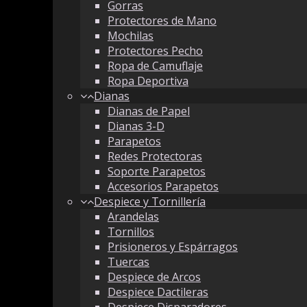
Gorras
Protectores de Mano
Mochilas
Protectores Pecho
Ropa de Camuflaje
Ropa Deportiva
Dianas
Dianas de Papel
Dianas 3-D
Parapetos
Redes Protectoras
Soporte Parapetos
Accesorios Parapetos
Despiece y Tornillería
Arandelas
Tornillos
Prisioneros y Espárragos
Tuercas
Despiece de Arcos
Despiece Dactileras
Despiece Disparadores