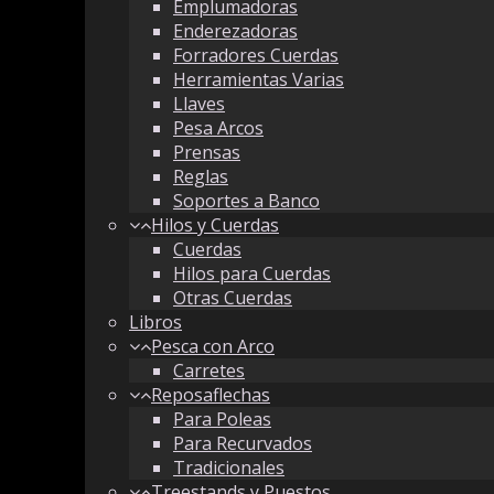
Emplumadoras
Enderezadoras
Forradores Cuerdas
Herramientas Varias
Llaves
Pesa Arcos
Prensas
Reglas
Soportes a Banco
Hilos y Cuerdas
Cuerdas
Hilos para Cuerdas
Otras Cuerdas
Libros
Pesca con Arco
Carretes
Reposaflechas
Para Poleas
Para Recurvados
Tradicionales
Treestands y Puestos