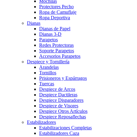
Mochilas
Protectores Pecho
Ropa de Camuflaje
Ropa Deportiva
Dianas
Dianas de Papel
Dianas 3-D
Parapetos
Redes Protectoras
Soporte Parapetos
Accesorios Parapetos
Despiece y Tornillería
Arandelas
Tornillos
Prisioneros y Espárragos
Tuercas
Despiece de Arcos
Despiece Dactileras
Despiece Disparadores
Despiece de Visores
Despiece Otros Artículos
Despiece Reposaflechas
Estabilizadores
Estabilizaciones Completas
Estabilizadores Caza