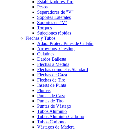
Estabilizadores Tiro
Pesos
Separadores de "V"
Soportes Laterales
Soportes en "V"
Torques
Sujeciones rápidas
Flechas y Tubos
Adap. Protec. Pines de Culatín
Arrowraps, Cresting
Culatines
Dardos Ballesta
Flechas a Medida
Flechas completas Standard
Flechas de Caza
Flechas de Tiro
Inserts de Punta
Plumas
Puntas de Caza
Puntas de Tiro
Puntas de Vástago
Tubos Aluminio
Tubos Aluminio-Carbono
Tubos Carbono
Vástagos de Madera