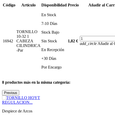
Código
Artículo
Disponibilidad
Precio
Añadir al Carr
En Stock
7-10 Días
TORNILLO
Stock Bajo
10-32 1
16942
CABEZA
Sin Stock
1,82 €
add_circle
Añadir al 
CILINDRICA
En Recepción
-Par
+30 Días
Por Encargo
8 productos más en la misma categoría:
Previous
Despiece de Arcos