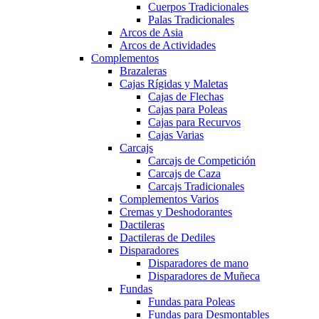
Cuerpos Tradicionales
Palas Tradicionales
Arcos de Asia
Arcos de Actividades
Complementos
Brazaleras
Cajas Rígidas y Maletas
Cajas de Flechas
Cajas para Poleas
Cajas para Recurvos
Cajas Varias
Carcajs
Carcajs de Competición
Carcajs de Caza
Carcajs Tradicionales
Complementos Varios
Cremas y Deshodorantes
Dactileras
Dactileras de Dediles
Disparadores
Disparadores de mano
Disparadores de Muñeca
Fundas
Fundas para Poleas
Fundas para Desmontables