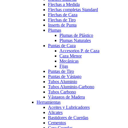
Flechas a Medida
Flechas completas Standard
Flechas de Caza
Flechas de Tiro
Inserts de Punta
Plumas
Plumas de Plástico
Plumas Naturales
Puntas de Caza
Accesorios P. de Caza
Caza Menor
Mecánicas
Fijas
Puntas de Tiro
Puntas de Vástago
Tubos Aluminio
Tubos Aluminio-Carbono
Tubos Carbono
Vástagos de Madera
Herramientas
Aceites y Lubricadores
Alicates
Bastidores de Cuerdas
Cementos
Cera Cuerdas