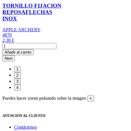
TORNILLO FIJACION
REPOSAFLECHAS
INOX
APPLE ARCHERY
4870
2,38 €
Añadir al carrito
Next
1
2
3
4
Puedes hacer zoom pulsando sobre la imagen
×
ATENCIÓN AL CLIENTE
Contáctenos