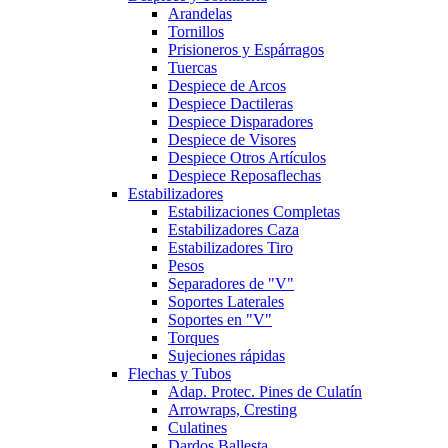
Arandelas
Tornillos
Prisioneros y Espárragos
Tuercas
Despiece de Arcos
Despiece Dactileras
Despiece Disparadores
Despiece de Visores
Despiece Otros Artículos
Despiece Reposaflechas
Estabilizadores
Estabilizaciones Completas
Estabilizadores Caza
Estabilizadores Tiro
Pesos
Separadores de "V"
Soportes Laterales
Soportes en "V"
Torques
Sujeciones rápidas
Flechas y Tubos
Adap. Protec. Pines de Culatín
Arrowraps, Cresting
Culatines
Dardos Ballesta