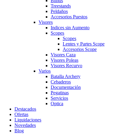
Blinds
Treestands
Peldaños
Accesorios Puestos
Visores
Indices sin Aumento
Scopes
Scopes
Lentes y Partes Scope
Accesorios Scope
Visores Caza
Visores Poleas
Visores Recurvo
Varios
Batalla Archery
Cebaderos
Documentación
Pegatinas
Servicios
Optica
Destacados
Ofertas
Liquidaciones
Novedades
Blog