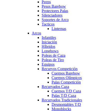
Peeps
Pesos Barebow
Protectores Palas
Silenciadores
Soportes de Arco
Tacticos
Linternas
Arcos
Infantiles
Iniciación
Híbridos
Longbows
Poleas de Caza
Poleas de Tiro
Equipos
Recurvos Competición
Cuerpos Barebow
Cuerpos Olímpicos
Palas Competición
Recurvados Caza
Cuerpos T/D Caza
Palas T/D Caza
Recurvados Tradicionales
Desmontables T/D
Monoblocks