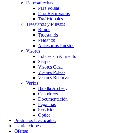
Reposaflechas
Para Poleas
Para Recurvados
Tradicionales
Treestands y Puestos
Blinds
Treestands
Peldaños
Accesorios Puestos
Visores
Indices sin Aumento
Scopes
Visores Caza
Visores Poleas
Visores Recurvo
Varios
Batalla Archery
Cebaderos
Documentación
Pegatinas
Servicios
Optica
Productos Destacados
Liquidaciones
Ofertas