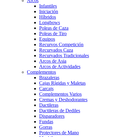
Arcos
Infantiles
Iniciación
Híbridos
Longbows
Poleas de Caza
Poleas de Tiro
Equipos
Recurvos Competición
Recurvados Caza
Recurvados Tradicionales
Arcos de Asia
Arcos de Actividades
Complementos
Brazaleras
Cajas Rígidas y Maletas
Carcajs
Complementos Varios
Cremas y Deshodorantes
Dactileras
Dactileras de Dediles
Disparadores
Fundas
Gorras
Protectores de Mano