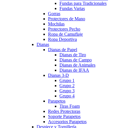
Fundas para Tradicionales
Fundas Varias
Gorras
Protectores de Mano
Mochilas
Protectores Pecho
Ropa de Camuflaje
Ropa Deportiva
Dianas
Dianas de Papel
Dianas de Tiro
Dianas de Campo
Dianas de Animales
Dianas de IFAA
Dianas 3-D
Grupo 1
Grupo 2
Grupo 3
Grupo 4
Parapetos
Tiras Foam
Redes Protectoras
Soporte Parapetos
Accesorios Parapetos
Despiece y Tornillería