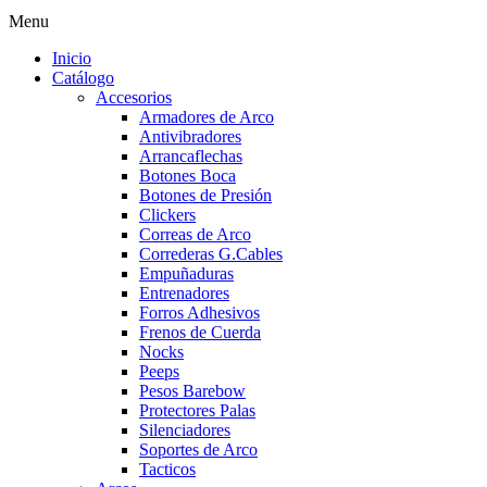
Menu
Inicio
Catálogo
Accesorios
Armadores de Arco
Antivibradores
Arrancaflechas
Botones Boca
Botones de Presión
Clickers
Correas de Arco
Correderas G.Cables
Empuñaduras
Entrenadores
Forros Adhesivos
Frenos de Cuerda
Nocks
Peeps
Pesos Barebow
Protectores Palas
Silenciadores
Soportes de Arco
Tacticos