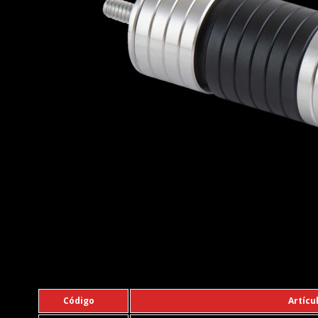
Código
Artícu