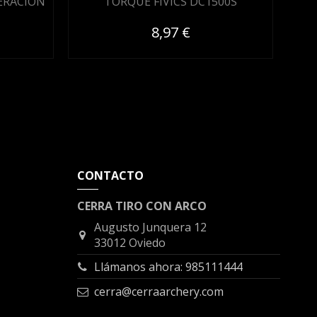
ERACION
TORQUE FIVICS DC1500S
T
8,97 €
CONTACTO
CERRA TIRO CON ARCO
Augusto Junquera 12
33012 Oviedo
Llámanos ahora: 985111444
cerra@cerraarchery.com