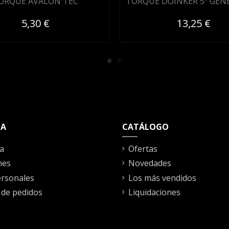
ORQUE AVALON TEC
TORQUE DOINKER 5ª GEN
5,30 €
13,25 €
TA
CATÁLOGO
a
Ofertas
nes
Novedades
rsonales
Los más vendidos
l de pedidos
Liquidaciones