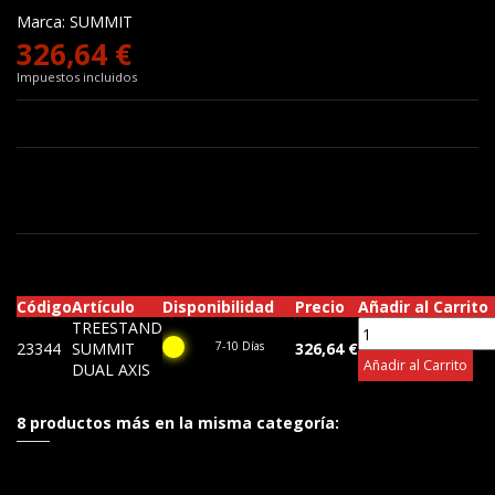
Marca:
SUMMIT
326,64 €
Impuestos incluidos
Código
Artículo
Disponibilidad
Precio
Añadir al Carrito
TREESTAND
23344
SUMMIT
7-10 Días
326,64 €
Añadir al Carrito
DUAL AXIS
8 productos más en la misma categoría: