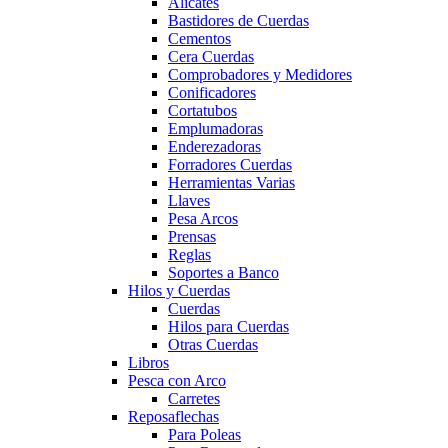
Alicates
Bastidores de Cuerdas
Cementos
Cera Cuerdas
Comprobadores y Medidores
Conificadores
Cortatubos
Emplumadoras
Enderezadoras
Forradores Cuerdas
Herramientas Varias
Llaves
Pesa Arcos
Prensas
Reglas
Soportes a Banco
Hilos y Cuerdas
Cuerdas
Hilos para Cuerdas
Otras Cuerdas
Libros
Pesca con Arco
Carretes
Reposaflechas
Para Poleas