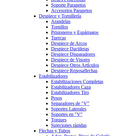
Soporte Parapetos
Accesorios Parapetos
Despiece y Tornillería
Arandelas
Tornillos
Prisioneros y Espárragos
Tuercas
Despiece de Arcos
Despiece Dactileras
Despiece Disparadores
Despiece de Visores
Despiece Otros Artículos
Despiece Reposaflechas
Estabilizadores
Estabilizaciones Completas
Estabilizadores Caza
Estabilizadores Tiro
Pesos
Separadores de "V"
Soportes Laterales
Soportes en "V"
Torques
Sujeciones rápidas
Flechas y Tubos