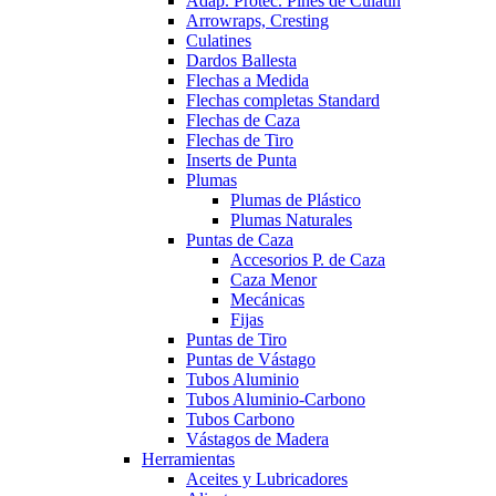
Adap. Protec. Pines de Culatín
Arrowraps, Cresting
Culatines
Dardos Ballesta
Flechas a Medida
Flechas completas Standard
Flechas de Caza
Flechas de Tiro
Inserts de Punta
Plumas
Plumas de Plástico
Plumas Naturales
Puntas de Caza
Accesorios P. de Caza
Caza Menor
Mecánicas
Fijas
Puntas de Tiro
Puntas de Vástago
Tubos Aluminio
Tubos Aluminio-Carbono
Tubos Carbono
Vástagos de Madera
Herramientas
Aceites y Lubricadores