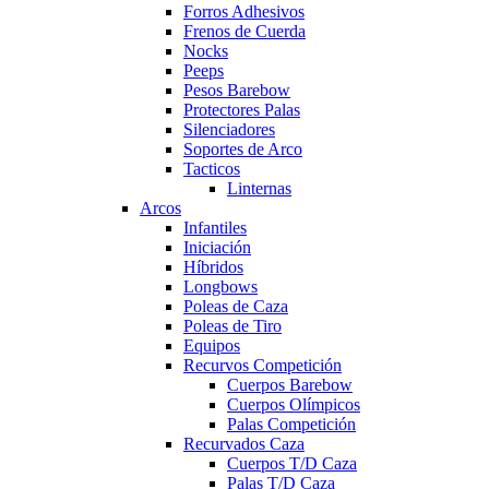
Forros Adhesivos
Frenos de Cuerda
Nocks
Peeps
Pesos Barebow
Protectores Palas
Silenciadores
Soportes de Arco
Tacticos
Linternas
Arcos
Infantiles
Iniciación
Híbridos
Longbows
Poleas de Caza
Poleas de Tiro
Equipos
Recurvos Competición
Cuerpos Barebow
Cuerpos Olímpicos
Palas Competición
Recurvados Caza
Cuerpos T/D Caza
Palas T/D Caza