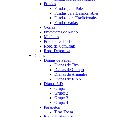
Fundas
Fundas para Poleas
Fundas para Desmontables
Fundas para Tradicionales
Fundas Varias
Gorras
Protectores de Mano
Mochilas
Protectores Pecho
Ropa de Camuflaje
Ropa Deportiva
Dianas
Dianas de Papel
Dianas de Tiro
Dianas de Campo
Dianas de Animales
Dianas de IFAA
Dianas 3-D
Grupo 1
Grupo 2
Grupo 3
Grupo 4
Parapetos
Tiras Foam
Redes Protectoras