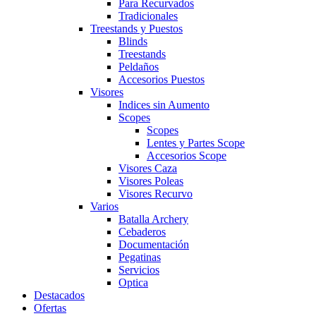
Para Recurvados
Tradicionales
Treestands y Puestos
Blinds
Treestands
Peldaños
Accesorios Puestos
Visores
Indices sin Aumento
Scopes
Scopes
Lentes y Partes Scope
Accesorios Scope
Visores Caza
Visores Poleas
Visores Recurvo
Varios
Batalla Archery
Cebaderos
Documentación
Pegatinas
Servicios
Optica
Destacados
Ofertas