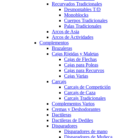
Recurvados Tradicionales
Desmontables T/D
Monoblocks
Cuerpos Tradicionales
Palas Tradicionales
Arcos de Asia
Arcos de Actividades
Complementos
Brazaleras
Cajas Rígidas y Maletas
Cajas de Flechas
Cajas para Poleas
Cajas para Recurvos
Cajas Varias
Carcajs
Carcajs de Competición
Carcajs de Caza
Carcajs Tradicionales
Complementos Varios
Cremas y Deshodorantes
Dactileras
Dactileras de Dediles
Disparadores
Disparadores de mano
Disparadores de Muñeca