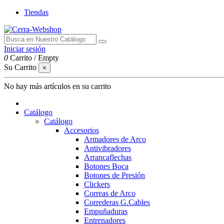
Tiendas
Iniciar sesión
0
Carrito
/
Empty
Su Carrito
×
No hay más artículos en su carrito
Catálogo
Catálogo
Accesorios
Armadores de Arco
Antivibradores
Arrancaflechas
Botones Boca
Botones de Presión
Clickers
Correas de Arco
Correderas G.Cables
Empuñaduras
Entrenadores