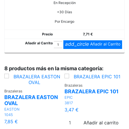
En Recepción
+30 Días
Por Encargo
7,71 €
add_circle
Añadir al Carrito
8 productos más en la misma categoría:
Brazaleras
Br
BRAZALERA EPIC 101
B
Brazaleras
BRAZALERA EASTON
T
EPIC
OVAL
3817
W
31
3,47 €
EASTON
1045
3
7,85 €
Añadir al carrito