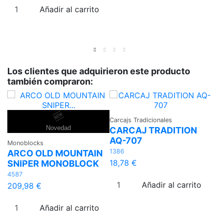
Añadir al carrito
Los clientes que adquirieron este producto
también compraron:
Carcajs Tradicionales
Fl
Novedad
CARCAJ TRADITION
F
AQ-707
E
Monoblocks
1386
47
ARCO OLD MOUNTAIN
18,78 €
4
SNIPER MONOBLOCK
4587
Añadir al carrito
209,98 €
Añadir al carrito