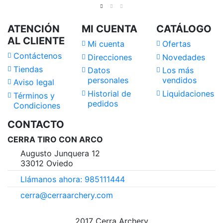
ATENCIÓN
MI CUENTA
CATÁLOGO
AL CLIENTE
Mi cuenta
Ofertas
Contáctenos
Direcciones
Novedades
Tiendas
Datos
Los más
personales
vendidos
Aviso legal
Historial de
Liquidaciones
Términos y
pedidos
Condiciones
CONTACTO
CERRA TIRO CON ARCO
Augusto Junquera 12
33012 Oviedo
Llámanos ahora: 985111444
cerra@cerraarchery.com
2017 Cerra Archery