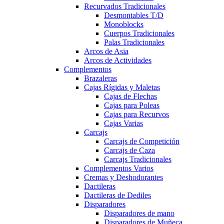
Recurvados Tradicionales
Desmontables T/D
Monoblocks
Cuerpos Tradicionales
Palas Tradicionales
Arcos de Asia
Arcos de Actividades
Complementos
Brazaleras
Cajas Rígidas y Maletas
Cajas de Flechas
Cajas para Poleas
Cajas para Recurvos
Cajas Varias
Carcajs
Carcajs de Competición
Carcajs de Caza
Carcajs Tradicionales
Complementos Varios
Cremas y Deshodorantes
Dactileras
Dactileras de Dediles
Disparadores
Disparadores de mano
Disparadores de Muñeca