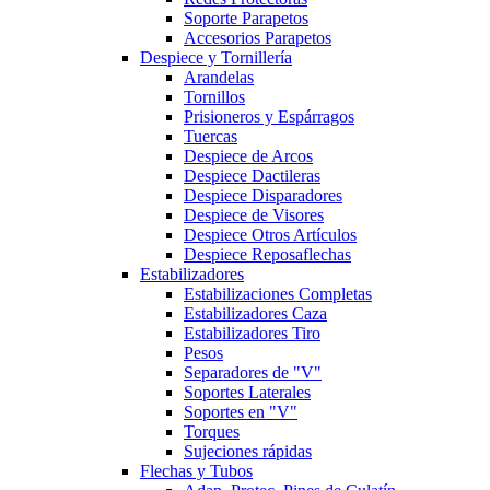
Soporte Parapetos
Accesorios Parapetos
Despiece y Tornillería
Arandelas
Tornillos
Prisioneros y Espárragos
Tuercas
Despiece de Arcos
Despiece Dactileras
Despiece Disparadores
Despiece de Visores
Despiece Otros Artículos
Despiece Reposaflechas
Estabilizadores
Estabilizaciones Completas
Estabilizadores Caza
Estabilizadores Tiro
Pesos
Separadores de "V"
Soportes Laterales
Soportes en "V"
Torques
Sujeciones rápidas
Flechas y Tubos