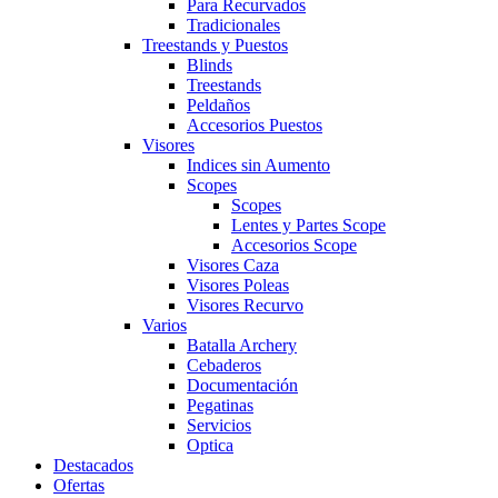
Para Recurvados
Tradicionales
Treestands y Puestos
Blinds
Treestands
Peldaños
Accesorios Puestos
Visores
Indices sin Aumento
Scopes
Scopes
Lentes y Partes Scope
Accesorios Scope
Visores Caza
Visores Poleas
Visores Recurvo
Varios
Batalla Archery
Cebaderos
Documentación
Pegatinas
Servicios
Optica
Destacados
Ofertas