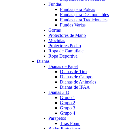
Fundas
Fundas para Poleas
Fundas para Desmontables
Fundas para Tradicionales
Fundas Varias
Gorras
Protectores de Mano
Mochilas
Protectores Pecho
Ropa de Camuflaje
Ropa Deportiva
Dianas
Dianas de Papel
Dianas de Tiro
Dianas de Campo
Dianas de Animales
Dianas de IFAA
Dianas 3-D
Grupo 1
Grupo 2
Grupo 3
Grupo 4
Parapetos
Tiras Foam
Redes Protectoras