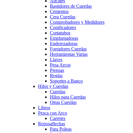
Alicates
Bastidores de Cuerdas
Cementos
Cera Cuerdas
Comprobadores y Medidores
Conificadores
Cortatubos
Emplumadoras
Enderezadoras
Forradores Cuerdas
Herramientas Varias
Llaves
Pesa Arcos
Prensas
Reglas
Soportes a Banco
Hilos y Cuerdas
Cuerdas
Hilos para Cuerdas
Otras Cuerdas
Libros
Pesca con Arco
Carretes
Reposaflechas
Para Poleas