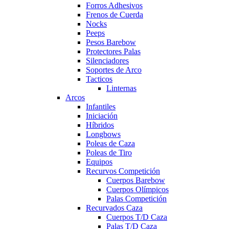
Forros Adhesivos
Frenos de Cuerda
Nocks
Peeps
Pesos Barebow
Protectores Palas
Silenciadores
Soportes de Arco
Tacticos
Linternas
Arcos
Infantiles
Iniciación
Híbridos
Longbows
Poleas de Caza
Poleas de Tiro
Equipos
Recurvos Competición
Cuerpos Barebow
Cuerpos Olímpicos
Palas Competición
Recurvados Caza
Cuerpos T/D Caza
Palas T/D Caza