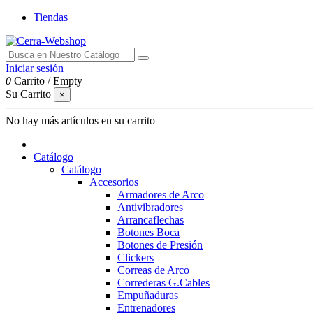
Tiendas
Iniciar sesión
0
Carrito
/
Empty
Su Carrito
×
No hay más artículos en su carrito
Catálogo
Catálogo
Accesorios
Armadores de Arco
Antivibradores
Arrancaflechas
Botones Boca
Botones de Presión
Clickers
Correas de Arco
Correderas G.Cables
Empuñaduras
Entrenadores