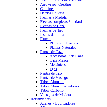
Adap. Protec. Pines de Culatín
Arrowraps, Cresting
Culatines
Dardos Ballesta
Flechas a Medida
Flechas completas Standard
Flechas de Caza
Flechas de Tiro
Inserts de Punta
Plumas
Plumas de Plástico
Plumas Naturales
Puntas de Caza
Accesorios P. de Caza
Caza Menor
Mecánicas
Fijas
Puntas de Tiro
Puntas de Vástago
Tubos Aluminio
Tubos Aluminio-Carbono
Tubos Carbono
Vástagos de Madera
Herramientas
Aceites y Lubricadores