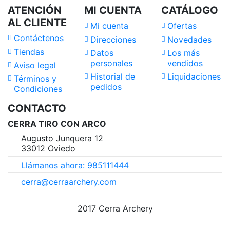
ATENCIÓN
MI CUENTA
CATÁLOGO
AL CLIENTE
Mi cuenta
Ofertas
Contáctenos
Direcciones
Novedades
Tiendas
Datos
Los más
personales
vendidos
Aviso legal
Historial de
Liquidaciones
Términos y
pedidos
Condiciones
CONTACTO
CERRA TIRO CON ARCO
Augusto Junquera 12
33012 Oviedo
Llámanos ahora: 985111444
cerra@cerraarchery.com
2017 Cerra Archery