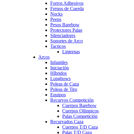
Forros Adhesivos
Frenos de Cuerda
Nocks
Peeps
Pesos Barebow
Protectores Palas
Silenciadores
Soportes de Arco
Tacticos
Linternas
Arcos
Infantiles
Iniciación
Híbridos
Longbows
Poleas de Caza
Poleas de Tiro
Equipos
Recurvos Competición
Cuerpos Barebow
Cuerpos Olímpicos
Palas Competición
Recurvados Caza
Cuerpos T/D Caza
Palas T/D Caza