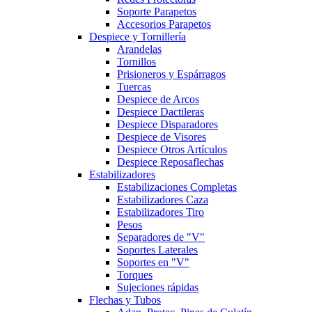
Soporte Parapetos
Accesorios Parapetos
Despiece y Tornillería
Arandelas
Tornillos
Prisioneros y Espárragos
Tuercas
Despiece de Arcos
Despiece Dactileras
Despiece Disparadores
Despiece de Visores
Despiece Otros Artículos
Despiece Reposaflechas
Estabilizadores
Estabilizaciones Completas
Estabilizadores Caza
Estabilizadores Tiro
Pesos
Separadores de "V"
Soportes Laterales
Soportes en "V"
Torques
Sujeciones rápidas
Flechas y Tubos