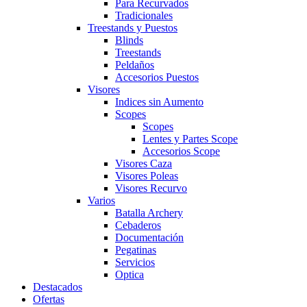
Para Recurvados
Tradicionales
Treestands y Puestos
Blinds
Treestands
Peldaños
Accesorios Puestos
Visores
Indices sin Aumento
Scopes
Scopes
Lentes y Partes Scope
Accesorios Scope
Visores Caza
Visores Poleas
Visores Recurvo
Varios
Batalla Archery
Cebaderos
Documentación
Pegatinas
Servicios
Optica
Destacados
Ofertas