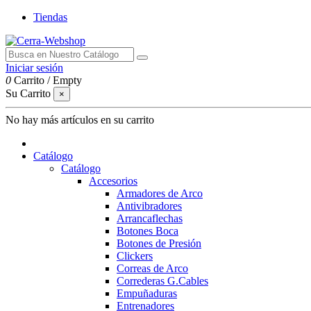
Tiendas
Iniciar sesión
0
Carrito
/
Empty
Su Carrito
×
No hay más artículos en su carrito
Catálogo
Catálogo
Accesorios
Armadores de Arco
Antivibradores
Arrancaflechas
Botones Boca
Botones de Presión
Clickers
Correas de Arco
Correderas G.Cables
Empuñaduras
Entrenadores