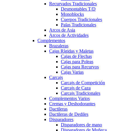
Recurvados Tradicionales
Desmontables T/D
Monoblocks
Cuerpos Tradicionales
Palas Tradicionales
Arcos de Asia
Arcos de Actividades
Complementos
Brazaleras
Cajas Rígidas y Maletas
Cajas de Flechas
Cajas para Poleas
Cajas para Recurvos
Cajas Varias
Carcajs
Carcajs de Competición
Carcajs de Caza
Carcajs Tradicionales
Complementos Varios
Cremas y Deshodorantes
Dactileras
Dactileras de Dediles
Disparadores
Disparadores de mano
Disparadores de Muñeca