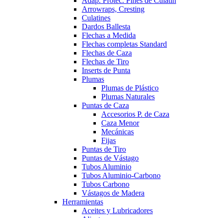
Adap. Protec. Pines de Culatín
Arrowraps, Cresting
Culatines
Dardos Ballesta
Flechas a Medida
Flechas completas Standard
Flechas de Caza
Flechas de Tiro
Inserts de Punta
Plumas
Plumas de Plástico
Plumas Naturales
Puntas de Caza
Accesorios P. de Caza
Caza Menor
Mecánicas
Fijas
Puntas de Tiro
Puntas de Vástago
Tubos Aluminio
Tubos Aluminio-Carbono
Tubos Carbono
Vástagos de Madera
Herramientas
Aceites y Lubricadores