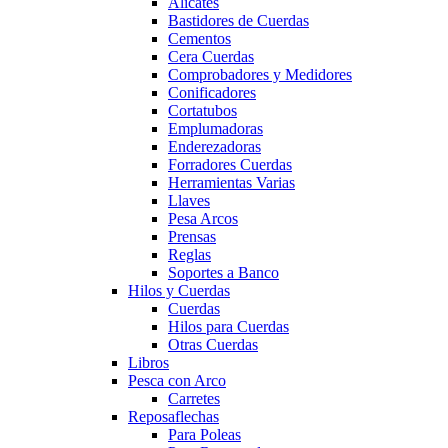
Alicates
Bastidores de Cuerdas
Cementos
Cera Cuerdas
Comprobadores y Medidores
Conificadores
Cortatubos
Emplumadoras
Enderezadoras
Forradores Cuerdas
Herramientas Varias
Llaves
Pesa Arcos
Prensas
Reglas
Soportes a Banco
Hilos y Cuerdas
Cuerdas
Hilos para Cuerdas
Otras Cuerdas
Libros
Pesca con Arco
Carretes
Reposaflechas
Para Poleas