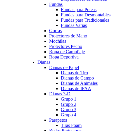
Fundas
Fundas para Poleas
Fundas para Desmontables
Fundas para Tradicionales
Fundas Varias
Gorras
Protectores de Mano
Mochilas
Protectores Pecho
Ropa de Camuflaje
Ropa Deportiva
Dianas
Dianas de Papel
Dianas de Tiro
Dianas de Campo
Dianas de Animales
Dianas de IFAA
Dianas 3-D
Grupo 1
Grupo 2
Grupo 3
Grupo 4
Parapetos
Tiras Foam
Redes Protectoras